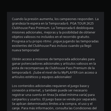
p
r
o
Cuando la presión aumenta, los campeones responden. La
grandeza te espera en la Temporada 6. PGA TOUR 2K25
m
Clubhouse Pass Prémium. La Temporada 6 desbloquea
misiones adicionales, mejoras y la posibilidad de obtener
e
objetos valiosos no incluidos en el recorrido gratuito.
Progresa a tu propio ritmo: ¡sigue jugando las temporadas
d
existentes del Clubhouse Pass incluso cuando ya llegó
nueva temporada!
i
Obtén acceso a misiones de temporada adicionales para
o
ganar potenciadores adicionales y artículos valiosos en la
pista de recompensas de Clubhouse Pass Premium de la
:
temporada 6. ¡Sube el nivel de tu MyPLAYER con acceso a
artículos estéticos y equipos adicionales!
3
Los contenidos adicionales requieren el juego base y
.
conexión a internet, y también puede ser necesario
registrar una cuenta en línea (la edad mínima varía) para
7
canjearlos y usarlos. El juego base se vende por separado.
Se aplican determinados límites a la compra, el uso y el
canje. Para más información, consulta las Condiciones del
5