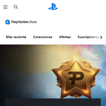
B
u
s
c
a
r
Más reciente
Colecciones
Ofertas
Suscripciones