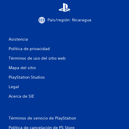
s
e
País/región: Nicaragua
n
u
Asistencia
n
Política de privacidad
Términos de uso del sitio web
t
Mapa del sitio
o
PlayStation Studios
t
Legal
a
Acerca de SIE
l
d
Términos de servicio de PlayStation
e
Política de cancelación de PS Store