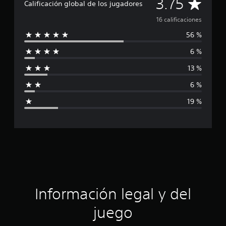
C
3.75
i
Calificación global de los jugadores
c
a
16 calificaciones
a
c
56 %
l
i
o
6 %
i
n
e
13 %
f
s
6 %
i
19 %
c
a
c
i
ó
Información legal y del
n
juego