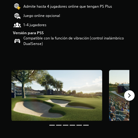
o
Admite hasta 4 jugadores online que tengan PS Plus
:
Juego online opcional
3
.
1-4 jugadores
7
Versión para PS5
5
Compatible con la función de vibración (control inalámbrico
e
DualSense)
s
t
r
e
l
l
a
s
d
e
c
i
n
c
o
e
s