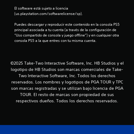
i
El software está sujeto a licencia 
(us.playstation.com/softwarelicense/sp).
n
Puedes descargar y reproducir este contenido en la consola PS5 
c
principal asociada a tu cuenta (a través de la configuración de 
“Uso compartido de consola y juego offline”) y en cualquier otra 
o
consola PS5 a la que entres con tu misma cuenta.
e
s
©2025 Take-Two Interactive Software, Inc. HB Studios y el
logotipo de HB Studios son marcas comerciales de Take-
t
Two Interactive Software, Inc. Todos los derechos
reservados. Los nombres y logotipos de PGA TOUR y TPC
r
son marcas registradas y se utilizan bajo licencia de PGA
TOUR. El resto de marcas son propiedad de sus
e
respectivos dueños. Todos los derechos reservados.
l
l
a