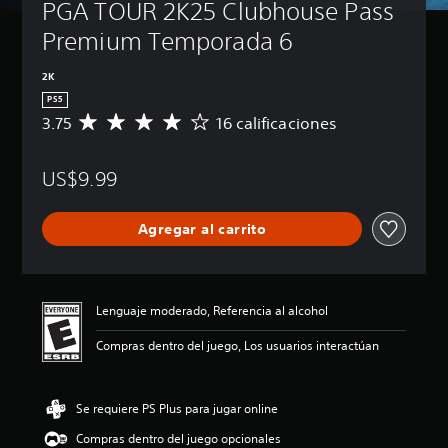
PGA TOUR 2K25 Clubhouse Pass 
Premium Temporada 6
2K
PS5
3.75
16 calificaciones
C
a
l
US$9.99
i
f
i
Agregar al carrito
c
a
c
i
ó
Lenguaje moderado, Referencia al alcohol
n
p
Compras dentro del juego, Los usuarios interactúan
r
o
m
Se requiere PS Plus para jugar online
e
d
Compras dentro del juego opcionales
i