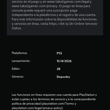
servicio en el juego y en www.take2games.com/legal y
www.take2games.com/privacy. El juego en línea para
e
consola puede requerir una suscripción paga
independiente a la plataforma y el registro de una cuenta.
s
Para más información sobre la disponibilidad de funciones
y servicios en línea, visita https://bit.ly/2K-Online-Services-
t
Status.
r
e
l
Plataforma:
PS5
Lanzamiento:
l
15/4/2026
Editor:
2K
a
Géneros:
Deportes
s
d
Las funciones en línea requieren una cuenta para PlayStation y 
e
están sujetas a los términos de servicio y a la correspondiente 
política de privacidad (playstation.com/Terms y 
c
playstation.com/legal/privacy-policy).