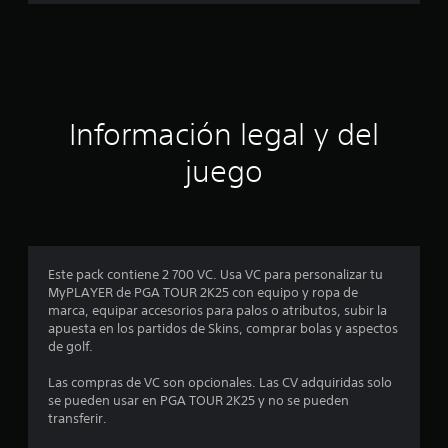
a
o
n
c
e
s
i
ó
Información legal y del
n
juego
p
r
o
Este pack contiene 2 700 VC. Usa VC para personalizar tu
MyPLAYER de PGA TOUR 2K25 con equipo y ropa de
m
marca, equipar accesorios para palos o atributos, subir la
apuesta en los partidos de Skins, comprar bolas y aspectos
e
de golf.
d
Las compras de VC son opcionales. Las CV adquiridas solo
se pueden usar en PGA TOUR 2K25 y no se pueden
i
transferir.