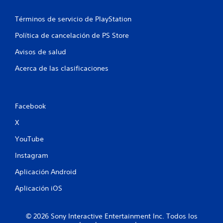
d
Términos de servicio de PlayStation
e
Política de cancelación de PS Store
2
Avisos de salud
Acerca de las clasificaciones
c
a
l
Facebook
X
i
YouTube
f
Instagram
i
Aplicación Android
c
Aplicación iOS
a
© 2026 Sony Interactive Entertainment Inc. Todos los
c