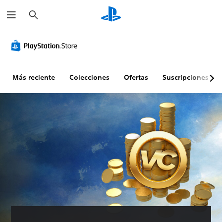
B
u
s
c
a
r
Más reciente
Colecciones
Ofertas
Suscripciones