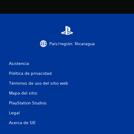
l
l
a
s
e
País/región: Nicaragua
n
Asistencia
u
Política de privacidad
n
Términos de uso del sitio web
t
Mapa del sitio
o
PlayStation Studios
t
Legal
a
Acerca de SIE
l