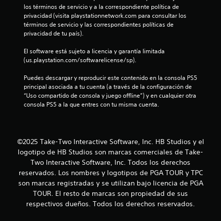
d
los términos de servicio y a la correspondiente política de 
privacidad (visita playstationnetwork.com para consultar los 
e
términos de servicio y las correspondientes políticas de 
privacidad de tu país).
c
El software está sujeto a licencia y garantía limitada 
i
(us.playstation.com/softwarelicense/sp).
n
Puedes descargar y reproducir este contenido en la consola PS5 
principal asociada a tu cuenta (a través de la configuración de 
c
“Uso compartido de consola y juego offline”) y en cualquier otra 
consola PS5 a la que entres con tu misma cuenta.
o
e
©2025 Take-Two Interactive Software, Inc. HB Studios y el
s
logotipo de HB Studios son marcas comerciales de Take-
Two Interactive Software, Inc. Todos los derechos
t
reservados. Los nombres y logotipos de PGA TOUR y TPC
r
son marcas registradas y se utilizan bajo licencia de PGA
TOUR. El resto de marcas son propiedad de sus
e
respectivos dueños. Todos los derechos reservados.