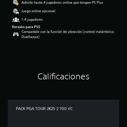
o
Admite hasta 4 jugadores online que tengan PS Plus
:
Juego online opcional
3
e
1-4 jugadores
s
Versión para PS5
t
Compatible con la función de vibración (control inalámbrico
r
DualSense)
e
l
l
a
s
d
e
c
Calificaciones
i
n
c
o
e
s
PACK PGA TOUR 2K25 2 700 VC
t
r
e
l