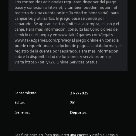
o
Los contenidos adicionales requieren disponer del juego
base y conexión a Internet, y también pueden requerir el
:
registro de una cuenta online (la edad mínima varía), para
canjearlos y utilizarlos. El juego base se vende por
3
separado. Se aplican ciertos límites a la compra, el uso y el
canje. Para más información, consulta las Condiciones del
e
servicio en el juego y en www.take2games.com/legal y
www.take2games.com/privacy El juego online en consola
s
puede requerir una suscripción de pago a la plataforma y el
registro de la cuenta por separado. Para más información
sobre la disponibilidad de funciones y servicios online,
t
visita https://bit.ly/2K-Online-Services-Status.
r
e
l
Lanzamiento:
21/2/2025
l
Editor:
2K
Géneros:
Deportes
a
s
Las funciones en línea requieren una cuenta y están sujetas a 