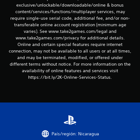
exclusive/unlockable/downloadable/online & bonus
t
content/services/functions/multiplayer services, may
require single-use serial code, additional fee, and/or non-
r
transferable online account registration (minimum age
varies). See www.take2games.com/legal and
e
www.take2games.com/privacy for additional details.
l
Online and certain special features require internet
connection, may not be available to all users or at all times,
l
and may be terminated, modified, or offered under
different terms without notice. For more information on the
a
availability of online features and services visit
https://bit.ly/2K-Online-Services-Status.
s
e
n
u
n
País/región: Nicaragua
t