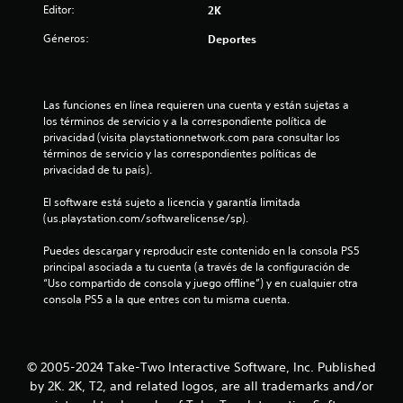
i
Editor:
2K
o
Géneros:
Deportes
:
3
Las funciones en línea requieren una cuenta y están sujetas a 
los términos de servicio y a la correspondiente política de 
.
privacidad (visita playstationnetwork.com para consultar los 
términos de servicio y las correspondientes políticas de 
6
privacidad de tu país).
7
El software está sujeto a licencia y garantía limitada 
(us.playstation.com/softwarelicense/sp).
e
Puedes descargar y reproducir este contenido en la consola PS5 
s
principal asociada a tu cuenta (a través de la configuración de 
“Uso compartido de consola y juego offline”) y en cualquier otra 
t
consola PS5 a la que entres con tu misma cuenta.
r
e
© 2005-2024 Take-Two Interactive Software, Inc. Published
by 2K. 2K, T2, and related logos, are all trademarks and/or