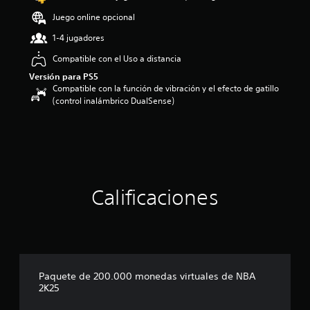
:
Juego online opcional
3
.
1-4 jugadores
6
7
Compatible con el Uso a distancia
e
Versión para PS5
s
Compatible con la función de vibración y el efecto de gatillo
t
(control inalámbrico DualSense)
r
e
l
l
a
s
d
Calificaciones
e
c
i
n
c
o
e
Paquete de 200.000 monedas virtuales de NBA
s
2K25
t
r