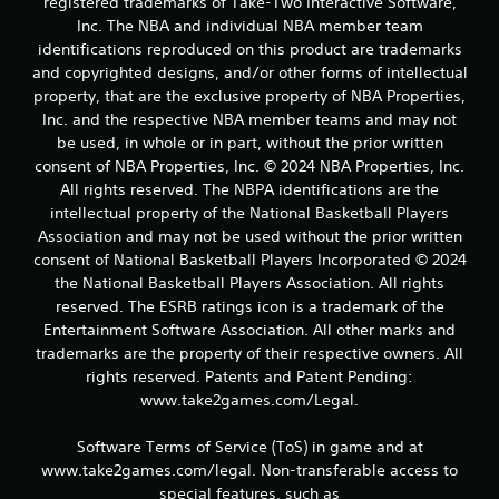
l
registered trademarks of Take-Two Interactive Software,
Inc. The NBA and individual NBA member team
l
identifications reproduced on this product are trademarks
and copyrighted designs, and/or other forms of intellectual
a
property, that are the exclusive property of NBA Properties,
s
Inc. and the respective NBA member teams and may not
be used, in whole or in part, without the prior written
d
consent of NBA Properties, Inc. © 2024 NBA Properties, Inc.
All rights reserved. The NBPA identifications are the
e
intellectual property of the National Basketball Players
Association and may not be used without the prior written
c
consent of National Basketball Players Incorporated © 2024
i
the National Basketball Players Association. All rights
reserved. The ESRB ratings icon is a trademark of the
n
Entertainment Software Association. All other marks and
trademarks are the property of their respective owners. All
c
rights reserved. Patents and Patent Pending:
www.take2games.com/Legal.
o
Software Terms of Service (ToS) in game and at
e
www.take2games.com/legal. Non-transferable access to
s
special features, such as