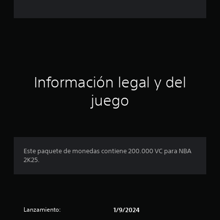
c
a
c
a
i
o
c
n
e
i
s
ó
Información legal y del
n
juego
p
r
o
Este paquete de monedas contiene 200.000 VC para NBA
2K25.
m
e
d
Lanzamiento:
1/9/2024