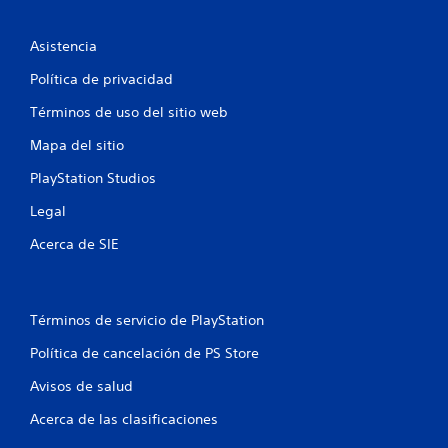
o
Asistencia
t
Política de privacidad
a
Términos de uso del sitio web
l
Mapa del sitio
d
PlayStation Studios
e
Legal
Acerca de SIE
1
5
c
Términos de servicio de PlayStation
Política de cancelación de PS Store
a
Avisos de salud
l
Acerca de las clasificaciones
i