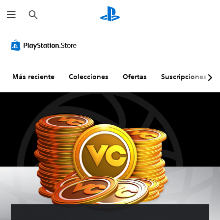
B
u
s
c
a
r
Más reciente
Colecciones
Ofertas
Suscripciones