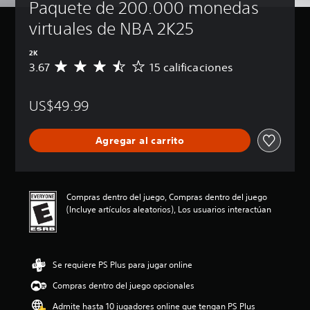
Paquete de 200.000 monedas 
virtuales de NBA 2K25
2K
3.67
15 calificaciones
C
a
l
US$49.99
i
f
i
Agregar al carrito
c
a
c
i
ó
Compras dentro del juego, Compras dentro del juego
n
(Incluye artículos aleatorios), Los usuarios interactúan
p
r
o
m
Se requiere PS Plus para jugar online
e
d
Compras dentro del juego opcionales
i
o
Admite hasta 10 jugadores online que tengan PS Plus