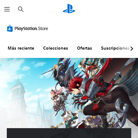
B
u
s
c
a
r
Más reciente
Colecciones
Ofertas
Suscripciones