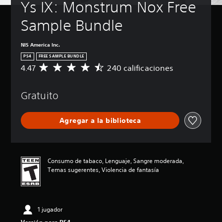
Ys IX: Monstrum Nox Free 
Sample Bundle
NIS America Inc.
PS4
FREE SAMPLE BUNDLE
4.47
240 calificaciones
C
a
l
Gratuito
i
f
i
Agregar a la biblioteca
c
a
c
i
ó
Consumo de tabaco, Lenguaje, Sangre moderada,
n
Temas sugerentes, Violencia de fantasía
p
r
o
m
1 jugador
e
d