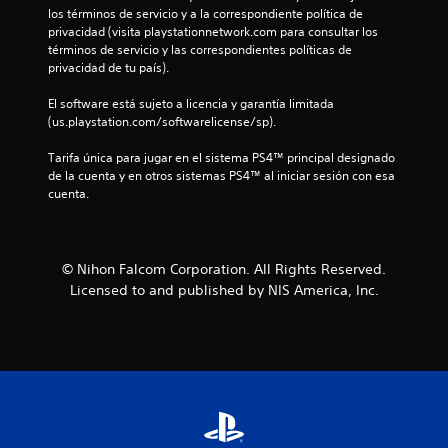
.
los términos de servicio y a la correspondiente política de 
privacidad (visita playstationnetwork.com para consultar los 
4
términos de servicio y las correspondientes políticas de 
privacidad de tu país).
7
El software está sujeto a licencia y garantía limitada 
(us.playstation.com/softwarelicense/sp).
e
Tarifa única para jugar en el sistema PS4™ principal designado 
s
de la cuenta y en otros sistemas PS4™ al iniciar sesión con esa 
cuenta.
t
r
© Nihon Falcom Corporation. All Rights Reserved.
e
Licensed to and published by NIS America, Inc.
l
l
a
s