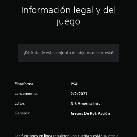
ó
f
Información legal y del
i
n
c
juego
a
p
c
i
o
r
n
e
o
¡Disfruta de este conjunto de objetos de cortesía!
s
m
e
Plataforma:
d
PS4
Lanzamiento:
2/2/2021
i
Editor:
NIS America Inc.
o
Géneros:
Juegos De Rol, Acción
:
4
Las funciones en línea requieren una cuenta y están sujetas a 