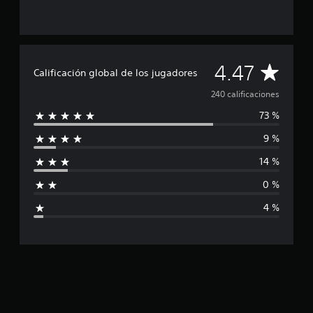
t
r
e
l
l
C
4.47
Calificación global de los jugadores
a
s
a
240 calificaciones
e
n
73 %
l
u
n
9 %
i
t
14 %
o
f
t
0 %
a
i
l
4 %
d
c
e
2
a
4
0
c
c
a
i
l
i