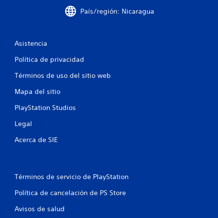
d
País/región: Nicaragua
e
c
Asistencia
i
Política de privacidad
Términos de uso del sitio web
n
Mapa del sitio
c
PlayStation Studios
o
Legal
e
Acerca de SIE
s
t
Términos de servicio de PlayStation
r
Política de cancelación de PS Store
e
Avisos de salud