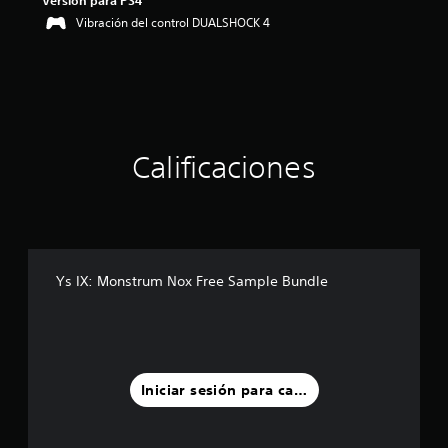
Versión para PS4
i
Vibración del control DUALSHOCK 4
o
:
4
.
4
7
e
s
Calificaciones
t
r
e
l
l
a
Ys IX: Monstrum Nox Free Sample Bundle
s
d
e
c
i
n
Iniciar sesión para calificar
c
o
e
s