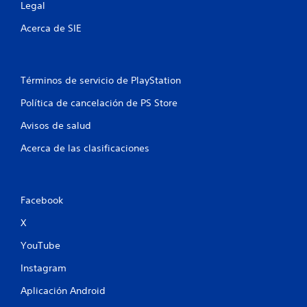
s
Legal
t
Acerca de SIE
r
e
Términos de servicio de PlayStation
Política de cancelación de PS Store
l
Avisos de salud
l
Acerca de las clasificaciones
a
s
Facebook
e
X
n
YouTube
u
Instagram
n
Aplicación Android