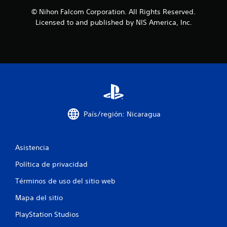
l
© Nihon Falcom Corporation. All Rights Reserved.
Licensed to and published by NIS America, Inc.
l
a
s
d
e
País/región: Nicaragua
c
i
Asistencia
n
Política de privacidad
c
Términos de uso del sitio web
o
Mapa del sitio
e
PlayStation Studios