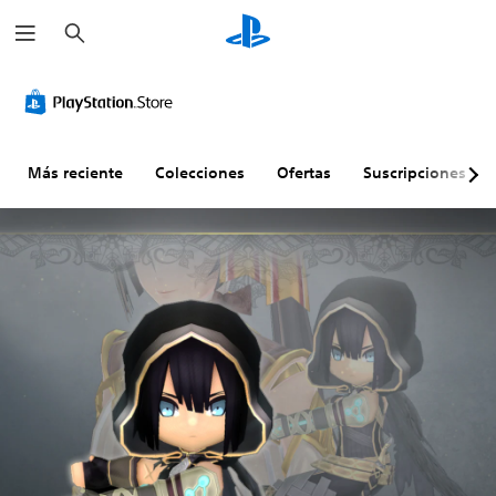
B
u
s
c
a
r
Más reciente
Colecciones
Ofertas
Suscripciones