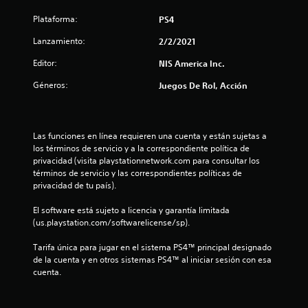
i
Plataforma:
PS4
o
Lanzamiento:
2/2/2021
:
Editor:
NIS America Inc.
4
Géneros:
Juegos De Rol, Acción
.
7
Las funciones en línea requieren una cuenta y están sujetas a 
los términos de servicio y a la correspondiente política de 
8
privacidad (visita playstationnetwork.com para consultar los 
términos de servicio y las correspondientes políticas de 
privacidad de tu país).
e
El software está sujeto a licencia y garantía limitada 
s
(us.playstation.com/softwarelicense/sp).
t
Tarifa única para jugar en el sistema PS4™ principal designado 
de la cuenta y en otros sistemas PS4™ al iniciar sesión con esa 
r
cuenta.
e