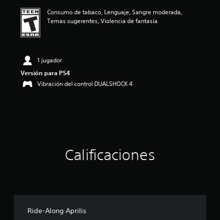
ó
Consumo de tabaco, Lenguaje, Sangre moderada,
n
Temas sugerentes, Violencia de fantasía
p
r
o
m
e
1 jugador
d
Versión para PS4
i
Vibración del control DUALSHOCK 4
o
:
4
.
7
8
e
s
Calificaciones
t
r
e
l
l
a
s
Ride-Along Aprilis
d