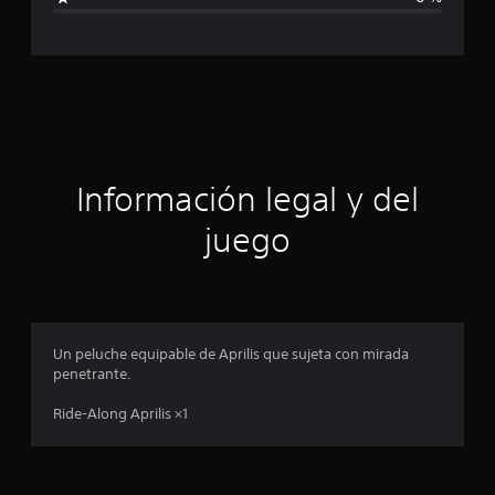
e
c
9
c
a
a
l
c
i
f
i
i
c
ó
Información legal y del
a
c
n
juego
i
o
p
n
e
r
s
o
Un peluche equipable de Aprilis que sujeta con mirada
penetrante.
m
Ride-Along Aprilis ×1
e
d