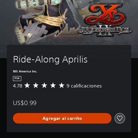
Ride-Along Aprilis
NIS America Inc.
PS4
4.78
9 calificaciones
C
a
l
US$0.99
i
f
i
Agregar al carrito
c
a
c
i