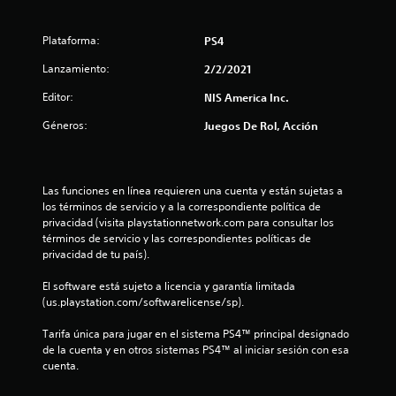
i
Plataforma:
PS4
o
Lanzamiento:
2/2/2021
:
Editor:
NIS America Inc.
5
Géneros:
Juegos De Rol, Acción
e
s
Las funciones en línea requieren una cuenta y están sujetas a 
t
los términos de servicio y a la correspondiente política de 
privacidad (visita playstationnetwork.com para consultar los 
términos de servicio y las correspondientes políticas de 
r
privacidad de tu país).
e
El software está sujeto a licencia y garantía limitada 
(us.playstation.com/softwarelicense/sp).
l
Tarifa única para jugar en el sistema PS4™ principal designado 
l
de la cuenta y en otros sistemas PS4™ al iniciar sesión con esa 
cuenta.
a