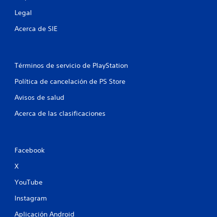
e
Legal
l
Acerca de SIE
l
a
Términos de servicio de PlayStation
s
Política de cancelación de PS Store
e
Avisos de salud
n
Acerca de las clasificaciones
u
n
Facebook
t
X
o
YouTube
Instagram
t
Aplicación Android