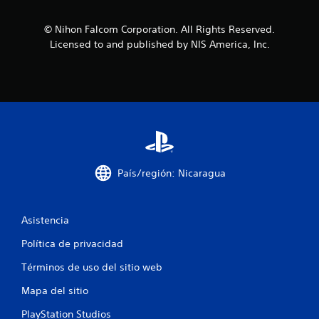
s
© Nihon Falcom Corporation. All Rights Reserved.
d
Licensed to and published by NIS America, Inc.
e
c
i
n
c
País/región: Nicaragua
o
e
Asistencia
s
Política de privacidad
Términos de uso del sitio web
t
Mapa del sitio
r
PlayStation Studios