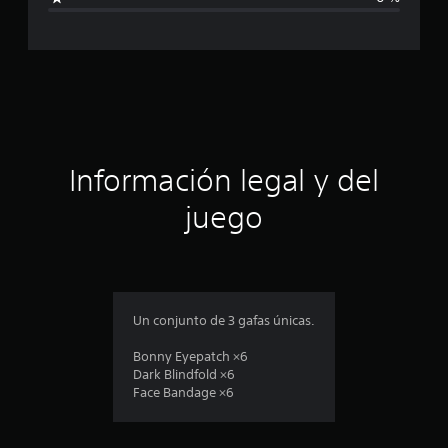
a
c
l
i
a
f
i
c
c
a
i
c
i
ó
Información legal y del
o
n
n
juego
e
s
p
r
o
Un conjunto de 3 gafas únicas.
m
Bonny Eyepatch ×6
Dark Blindfold ×6
e
Face Bandage ×6
d