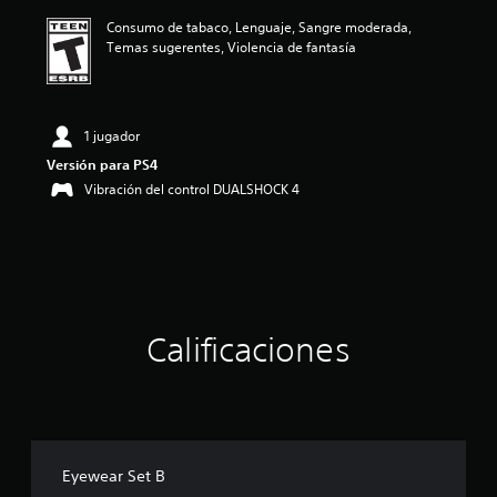
ó
Consumo de tabaco, Lenguaje, Sangre moderada,
n
Temas sugerentes, Violencia de fantasía
p
r
o
m
e
1 jugador
d
Versión para PS4
i
Vibración del control DUALSHOCK 4
o
:
5
e
s
t
r
e
Calificaciones
l
l
a
s
d
e
c
Eyewear Set B
i