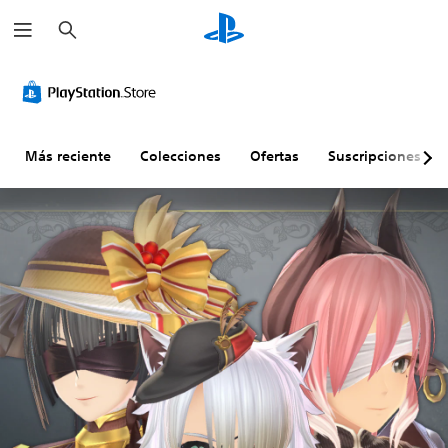
B
u
s
c
a
r
Más reciente
Colecciones
Ofertas
Suscripciones