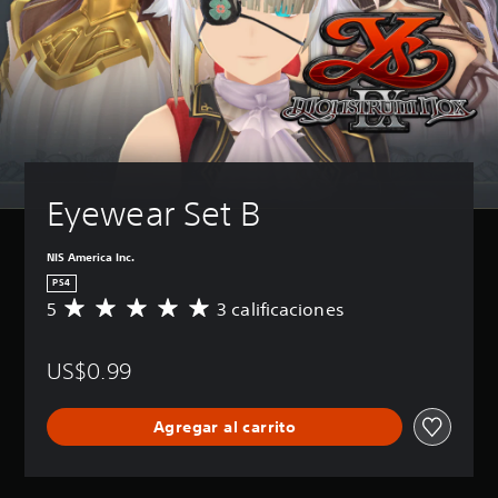
Eyewear Set B
NIS America Inc.
PS4
5
3 calificaciones
C
a
l
US$0.99
i
f
i
Agregar al carrito
c
a
c
i