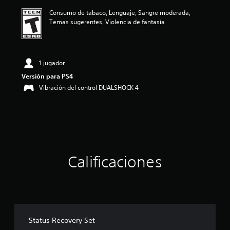
ó
Consumo de tabaco, Lenguaje, Sangre moderada,
n
Temas sugerentes, Violencia de fantasía
p
r
o
m
e
1 jugador
d
Versión para PS4
i
Vibración del control DUALSHOCK 4
o
:
4
.
8
e
s
t
Calificaciones
r
e
l
l
a
s
d
Status Recovery Set
e