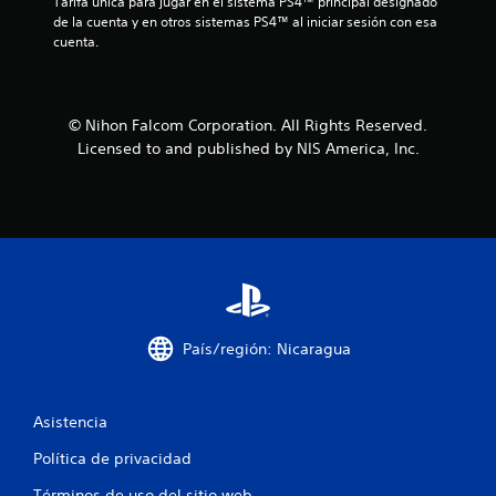
Tarifa única para jugar en el sistema PS4™ principal designado 
l
de la cuenta y en otros sistemas PS4™ al iniciar sesión con esa 
cuenta.
a
s
© Nihon Falcom Corporation. All Rights Reserved.
d
Licensed to and published by NIS America, Inc.
e
c
i
n
c
País/región: Nicaragua
o
e
Asistencia
Política de privacidad
s
Términos de uso del sitio web