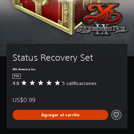
Status Recovery Set
NIS America Inc.
PS4
4.8
5 calificaciones
C
a
l
US$0.99
i
f
i
Agregar al carrito
c
a
c
i