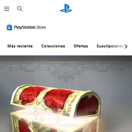
B
u
s
c
a
r
Más reciente
Colecciones
Ofertas
Suscripciones