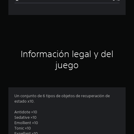
5
c
c
a
a
l
i
c
f
i
i
c
a
ó
Información legal y del
c
i
n
juego
o
n
p
e
s
r
o
Un conjunto de 6 tipos de objetos de recuperación de
estado x10.
m
Antidote ×10
e
Sedative ×10
Emollient ×10
d
Tonic ×10
Expellant ×10