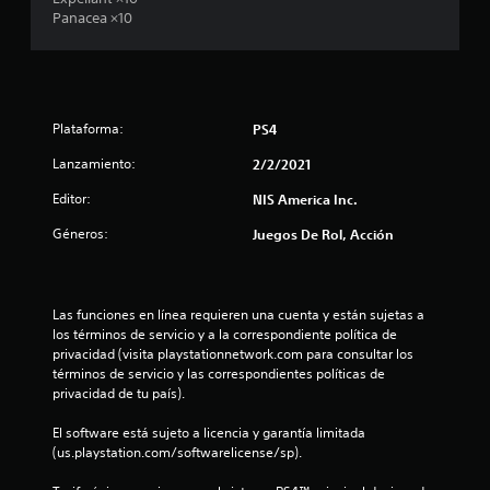
i
Panacea ×10
o
:
Plataforma:
PS4
4
Lanzamiento:
2/2/2021
.
Editor:
NIS America Inc.
8
Géneros:
Juegos De Rol, Acción
e
s
Las funciones en línea requieren una cuenta y están sujetas a 
los términos de servicio y a la correspondiente política de 
t
privacidad (visita playstationnetwork.com para consultar los 
términos de servicio y las correspondientes políticas de 
r
privacidad de tu país).
e
El software está sujeto a licencia y garantía limitada 
(us.playstation.com/softwarelicense/sp).
l