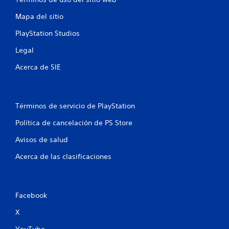
t
Mapa del sitio
r
PlayStation Studios
e
Legal
l
Acerca de SIE
l
a
Términos de servicio de PlayStation
s
Política de cancelación de PS Store
e
Avisos de salud
n
Acerca de las clasificaciones
u
n
Facebook
t
X