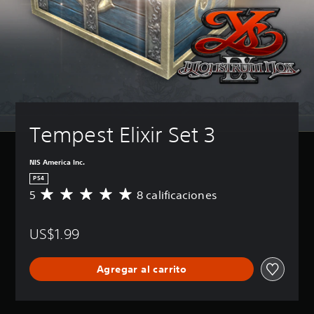
Tempest Elixir Set 3
NIS America Inc.
PS4
5
8 calificaciones
C
a
l
US$1.99
i
f
i
Agregar al carrito
c
a
c
i