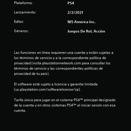
Plataforma:
PS4
i
Lanzamiento:
2/2/2021
o
Editor:
NIS America Inc.
:
Géneros:
Juegos De Rol, Acción
5
e
Las funciones en línea requieren una cuenta y están sujetas a 
s
los términos de servicio y a la correspondiente política de 
privacidad (visita playstationnetwork.com para consultar los 
t
términos de servicio y las correspondientes políticas de 
privacidad de tu país).
r
El software está sujeto a licencia y garantía limitada 
(us.playstation.com/softwarelicense/sp).
e
Tarifa única para jugar en el sistema PS4™ principal designado 
l
de la cuenta y en otros sistemas PS4™ al iniciar sesión con esa 
cuenta.
l
a