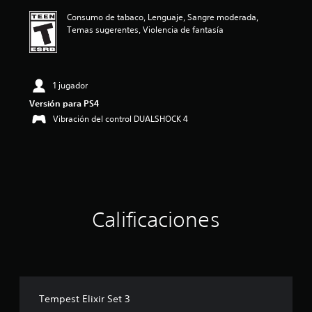
ó
Consumo de tabaco, Lenguaje, Sangre moderada,
n
Temas sugerentes, Violencia de fantasía
p
r
o
m
e
1 jugador
d
Versión para PS4
i
Vibración del control DUALSHOCK 4
o
:
5
e
s
t
r
e
Calificaciones
l
l
a
s
d
e
c
Tempest Elixir Set 3
i