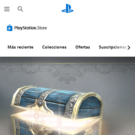
B
u
s
c
a
r
Más reciente
Colecciones
Ofertas
Suscripciones