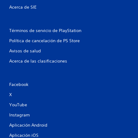
e
Acerca de SIE
l
l
Términos de servicio de PlayStation
a
Política de cancelación de PS Store
s
Avisos de salud
e
Acerca de las clasificaciones
n
u
Facebook
n
X
t
YouTube
Instagram
o
Aplicación Android
t
Aplicación iOS