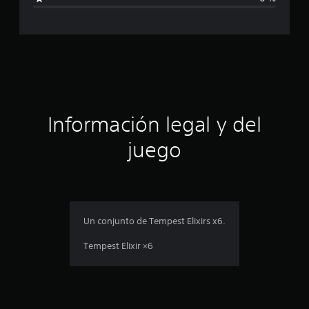
a
c
l
i
a
f
i
c
c
a
i
c
i
ó
Información legal y del
o
n
n
juego
e
s
p
r
o
Un conjunto de Tempest Elixirs x6.
m
Tempest Elixir ×6
e
d