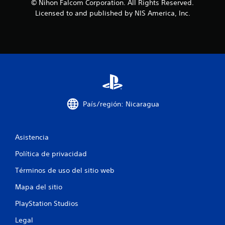
© Nihon Falcom Corporation. All Rights Reserved.
s
Licensed to and published by NIS America, Inc.
d
e
c
i
n
País/región: Nicaragua
c
o
Asistencia
e
Política de privacidad
Términos de uso del sitio web
s
Mapa del sitio
t
PlayStation Studios
r
Legal