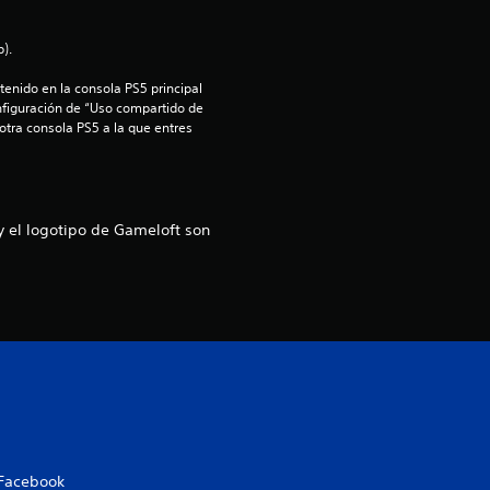
).
enido en la consola PS5 principal 
nfiguración de “Uso compartido de 
 otra consola PS5 a la que entres 
y el logotipo de Gameloft son
Facebook