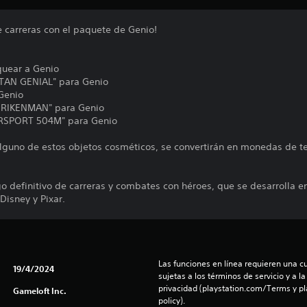
e carreras con el paquete de Genio!
quear a Genio
O TAN GENIAL" para Genio
 Genio
T RIKENMAN" para Genio
ORSPORT 504M" para Genio
o alguno de estos objetos cosméticos, se convertirán en monedas de
 definitivo de carreras y combates con héroes, que se desarrolla en
Disney y Pixar.
Las funciones en línea requieren una cu
19/4/2024
sujetas a los términos de servicio y a la
privacidad (playstation.com/Terms y pl
Gameloft Inc.
policy).