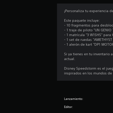
c
r
o
i
¡Personaliza tu experiencia d
r
o
d
s
Este paquete incluye:
b
a
- 10 fragmentos para desblo
o
t
- 1 traje de piloto "UN GENI
t
o
- 1 matrícula "3 W1SHS" para
o
r
- 1 set de ruedas "AMETHYS
n
- 1 alerón de kart "DP1 MOT
i
e
o
s
Si ya tienes en tu inventari
a
s
actual.
l
d
m
e
Disney Speedstorm es el juego
i
c
inspirados en los mundos de 
s
o
m
n
o
t
t
i
r
Lanzamiento:
e
o
m
l
Editor:
p
e