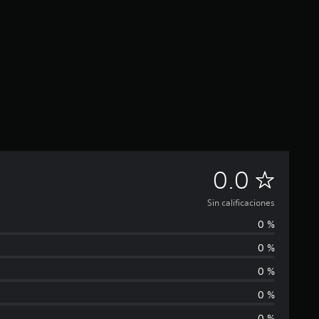
S
0.0
i
Sin calificaciones
0 %
n
0 %
c
0 %
a
0 %
0 %