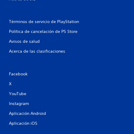
f
d
u
e
e
i
m
d
o
e
c
Términos de servicio de PlayStation
v
s
i
r
a
Política de cancelación de PS Store
m
e
i
v
Avisos de salud
c
e
i
n
s
Acerca de las clasificaciones
i
t
a
o
r
o
.
l
a
Facebook
n
i
S
n
X
e
e
f
p
YouTube
o
s
u
r
Instagram
m
e
a
d
Aplicación Android
c
e
i
j
Aplicación iOS
ó
u
n