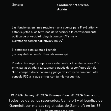
v
t
e
Géneros:
Conducción/Carreras,
i
n
r
Acción
m
c
i
u
e
e
a
l
n
Las funciones en línea requieren una cuenta para PlayStation y 
l
q
t
están sujetas a los términos de servicio y a la correspondiente 
u
o
política de privacidad (playstation.com/Terms y 
l
i
playstation.com/legal/privacy-policy).
P
e
u
a
r
El software está sujeto a licencia 
e
m
(us.playstation.com/softwarelicense/sp).
d
s
o
e
m
Puedes descargar y reproducir este contenido en la consola PS5 
s
e
e
principal asociada a tu cuenta (a través de la configuración de 
j
n
“Uso compartido de consola y juego offline”) y en cualquier otra 
u
n
t
consola PS5 a la que entres con tu misma cuenta.
g
o
a
.
u
r
s
n
R
i
© 2024 Disney. © 2024 Disney/Pixar. © 2024 Gameloft.
n
e
Todos los derechos reservados. Gameloft y el logotipo de
t
n
c
Gameloft son marcas registradas de Gameloft en los EE.
e
o
UU. y/o en otros países.