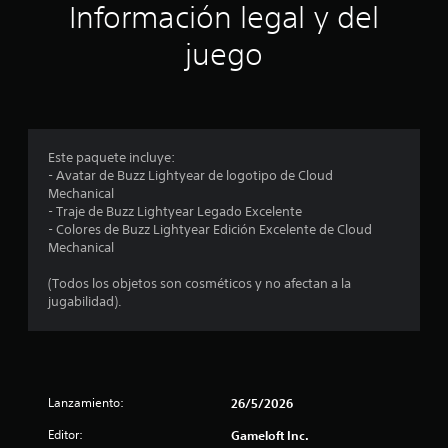
l
v
e
Información legal y del
i
j
a
s
juego
u
a
g
s
r
a
l
r
o
d
s
s
i
c
e
Este paquete incluye:
n
o
- Avatar de Buzz Lightyear de logotipo de Cloud
n
c
c
Mechanical
t
o
- Traje de Buzz Lightyear Legado Excelente
r
i
n
- Colores de Buzz Lightyear Edición Excelente de Cloud
o
Mechanical
t
l
n
r
e
(Todos los objetos son cosméticos y no afectan a la
o
s
c
jugabilidad).
l
d
e
e
o
s
l
j
d
e
u
e
Lanzamiento:
e
26/5/2026
m
s
g
o
Editor:
Gameloft Inc.
o