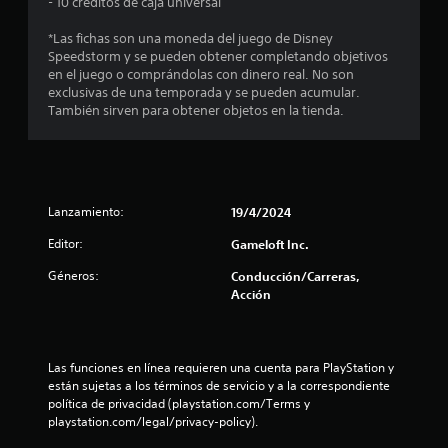
e
v
- 10 créditos de caja universal
e
i
n
s
*Las fichas son una moneda del juego de Disney
m
c
Speedstorm y se pueden obtener completando objetivos
i
u
t
en el juego o comprándolas con dinero real. No son
e
a
exclusivas de una temporada y se pueden acumular.
l
n
r
También sirven para obtener objetos en la tienda.
q
t
u
o
e
i
P
e
u
l
r
e
m
Lanzamiento:
19/4/2024
d
l
o
e
m
Editor:
Gameloft Inc.
s
a
e
j
Géneros:
Conducción/Carreras,
n
u
Acción
s
t
g
o
a
e
.
r
s
Las funciones en línea requieren una cuenta para PlayStation y 
n
R
i
están sujetas a los términos de servicio y a la correspondiente 
n
e
política de privacidad (playstation.com/Terms y 
u
n
c
playstation.com/legal/privacy-policy).
e
o