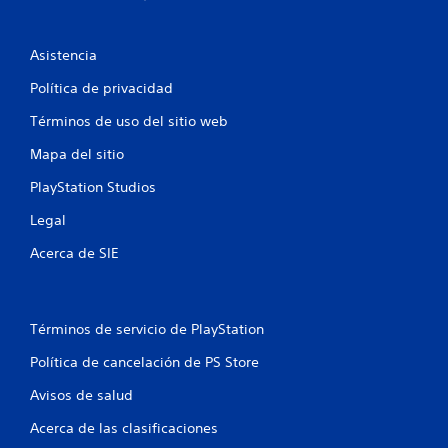
d
u
e
e
f
m
d
Asistencia
o
e
i
v
s
Política de privacidad
i
r
c
m
e
Términos de uso del sitio web
i
v
a
e
i
Mapa del sitio
n
s
c
PlayStation Studios
t
a
o
r
i
Legal
.
l
a
o
Acerca de SIE
i
S
n
n
e
f
p
o
e
Términos de servicio de PlayStation
u
r
m
e
s
Política de cancelación de PS Store
a
d
c
e
Avisos de salud
i
j
ó
Acerca de las clasificaciones
u
n