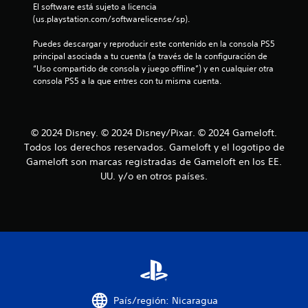
n
c
El software está sujeto a licencia 
r
e
(us.playstation.com/softwarelicense/sp).
d
t
s
a
i
Puedes descargar y reproducir este contenido en la consola PS5 
o
t
d
principal asociada a tu cuenta (a través de la configuración de 
o
a
“Uso compartido de consola y juego offline”) y en cualquier otra 
t
r
d
consola PS5 a la que entres con tu misma cuenta.
d
i
a
e
o
u
s
l
s
d
© 2024 Disney. © 2024 Disney/Pixar. © 2024 Gameloft.
a
e
Todos los derechos reservados. Gameloft y el logotipo de
d
r
t
Gameloft son marcas registradas de Gameloft en los EE.
l
u
e
UU. y/o en otros países.
o
t
s
1
o
c
o
r
c
n
i
t
a
r
a
l
o
e
l
l
s
e
País/región: Nicaragua
s
P
i