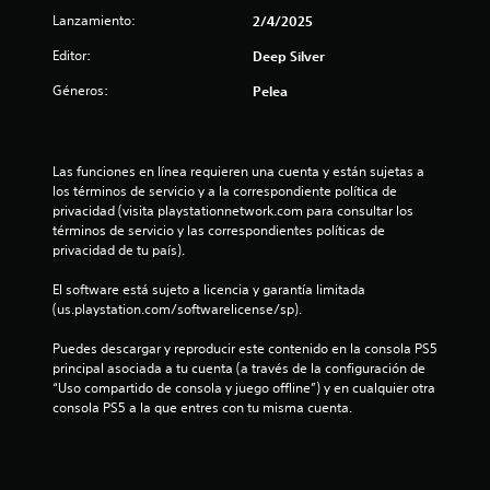
s
l
o
s
Lanzamiento:
i
2/4/2025
s
q
d
l
c
Editor:
Deep Silver
u
a
o
e
d
a
l
Géneros:
Pelea
a
d
o
p
e
s
r
a
p
e
r
u
e
s
Las funciones en línea requieren una cuenta y están sujetas a 
e
l
i
los términos de servicio y a la correspondiente política de 
c
s
n
m
privacidad (visita playstationnetwork.com para consultar los 
e
a
p
términos de servicio y las correspondientes políticas de 
n
r
o
u
privacidad de tu país).
e
l
r
n
o
t
n
El software está sujeto a licencia y garantía limitada 
p
s
a
(us.playstation.com/softwarelicense/sp).
a
b
n
t
n
o
t
Puedes descargar y reproducir este contenido en la consola PS5 
t
t
e
principal asociada a tu cuenta (a través de la configuración de 
o
a
o
s
“Uso compartido de consola y juego offline”) y en cualquier otra 
l
n
p
consola PS5 a la que entres con tu misma cuenta.
t
l
e
a
a
s
r
a
d
r
a
e
á
q