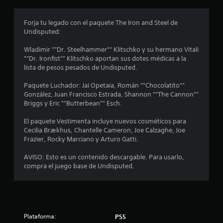
,
d
e
a
t
b
z
a
e
Forja tu legado con el paquete The Iron and Steel de
e
a
m
Undisputed:
s
r
b
c
c
t
i
Wladimir ""Dr. Steelhammer"" Klitschko y su hermano Vitali
u
e
é
""Dr. Ironfist"" Klitschko aportan sus dotes médicas a la
i
m
p
n
lista de pesos pesados de Undisputed.
p
o
e
n
l
r
s
Paquete Luchador: Jai Opetaia, Román ""Chocolatito""
i
l
p
González, Juan Francisco Estrada, Shannon ""The Cannon""
c
r
o
o
Briggs y Eric ""Butterbean"" Esch.
l
s
s
o
a
m
i
El paquete Vestimenta incluye nuevos cosméticos para
s
e
b
Cecilia Brækhus, Chantelle Cameron, Joe Calzaghe, Joe
e
i
n
l
Frazier, Rocky Marciano y Arturo Gatti.
n
ú
e
d
s
s
c
AVISO: Esto es un contenido descargable. Para usarlo,
i
s
a
compra el juego base de Undisputed.
c
t
i
m
a
n
b
c
n
r
i
i
e
a
o
c
e
r
n
e
Plataforma:
PS5
l
e