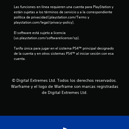
s
E
o
d
o
n
Las funciones en línea requieren una cuenta para PlayStation y 
l
s
e
l
están sujetas a los términos de servicio y a la correspondiente 
j
c
j
o
u
política de privacidad (playstation.com/Terms y 
u
o
o
e
playstation.com/legal/privacy-policy).
e
l
y
l
n
g
o
j
s
El software está sujeto a licencia 
o
r
u
(us.playstation.com/softwarelicense/sp).
t
t
i
e
e
n
i
s
g
Tarifa única para jugar en el sistema PS4™ principal designado 
c
o
i
c
o
de la cuenta y en otros sistemas PS4™ al iniciar sesión con esa 
l
m
k
o
cuenta.
u
t
p
a
f
y
o
j
f
e
r
a
u
l
s
t
s
i
u
© Digital Extremes Ltd. Todos los derechos reservados.
a
l
n
t
b
n
Warframe y el logo de Warframe son marcas registradas
e
a
t
t
d
de Digital Extremes Ltd.
)
í
b
e
.
t
s
l
e
u
p
e
l
a
2
(
o
r
b
s
a
8
á
C
q