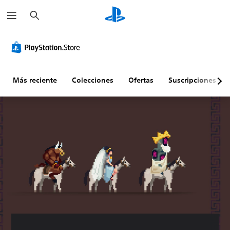
B
u
s
c
a
r
Más reciente
Colecciones
Ofertas
Suscripciones