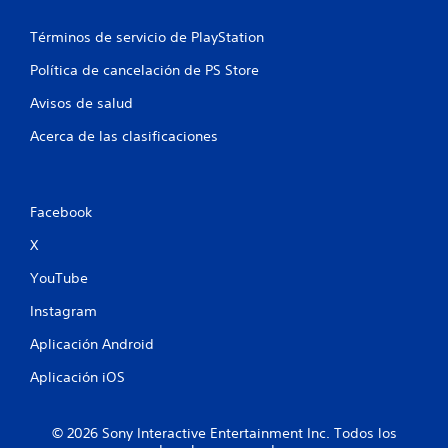
o
Términos de servicio de PlayStation
t
Política de cancelación de PS Store
a
Avisos de salud
Acerca de las clasificaciones
l
d
e
Facebook
X
2
YouTube
c
Instagram
a
Aplicación Android
l
Aplicación iOS
i
© 2026 Sony Interactive Entertainment Inc. Todos los
f