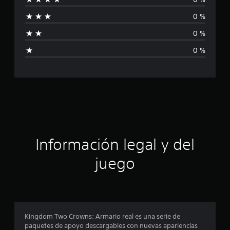
i
i
o
0 %
n
f
e
0 %
s
i
0 %
c
a
c
i
ó
Información legal y del
n
juego
p
r
o
Kingdom Two Crowns: Armario real es una serie de
paquetes de apoyo descargables con nuevas apariencias