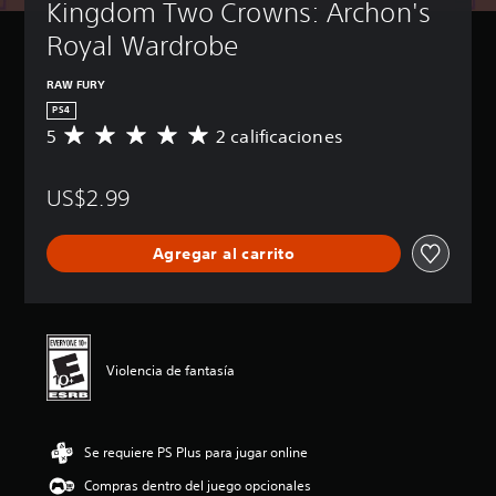
Kingdom Two Crowns: Archon's 
Royal Wardrobe
RAW FURY
PS4
5
2 calificaciones
C
a
l
US$2.99
i
f
i
Agregar al carrito
c
a
c
i
ó
n
Violencia de fantasía
p
r
o
m
Se requiere PS Plus para jugar online
e
d
Compras dentro del juego opcionales
i