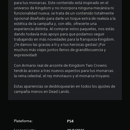
m
para tus monarcas. Este contenido está inspirado en el
universo de Kingdom y no incorpora ninguna mecánica ni
e
funcionalidad nueva; se trata de un contenido totalmente
opcional diseñado para darle un toque extra de realeza a la
d
estética de la campaña y, con ello, ofrecerte una
experiencia distinta. Al comprar estos paquetes, nos estás
i
dando todavía más apoyo para que podamos seguir
trabajando en más novedades para la franquicia Kingdom.
o
¡Te damos las gracias a ti y a tus heroicas gestas! ¡Por
muchos más viajes juntos llenos de grandilocuencia y
:
expresividad!
5
Con Armario real de arconte de Kingdom Two Crowns
tendrás acceso a tres nuevos aspectos para tus monarcas:
e
la reina celestial, el rey minotauro y el monarca troyano.
s
Estas apariencias se desbloquearán en todos los ajustes de
campaña menos en Dead Lands.
t
r
e
Plataforma:
PS4