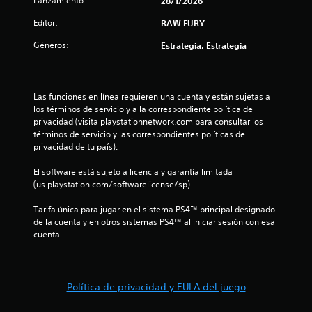
l
Lanzamiento:
28/1/2026
Editor:
RAW FURY
l
Géneros:
Estrategia, Estrategia
a
s
Las funciones en línea requieren una cuenta y están sujetas a 
d
los términos de servicio y a la correspondiente política de 
privacidad (visita playstationnetwork.com para consultar los 
e
términos de servicio y las correspondientes políticas de 
privacidad de tu país).
c
El software está sujeto a licencia y garantía limitada 
i
(us.playstation.com/softwarelicense/sp).
n
Tarifa única para jugar en el sistema PS4™ principal designado 
de la cuenta y en otros sistemas PS4™ al iniciar sesión con esa 
c
cuenta.
o
e
Política de privacidad y EULA del juego