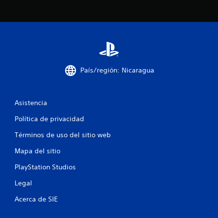
s
t
r
e
l
País/región: Nicaragua
l
Asistencia
a
Política de privacidad
s
Términos de uso del sitio web
e
Mapa del sitio
n
PlayStation Studios
u
Legal
n
Acerca de SIE
t