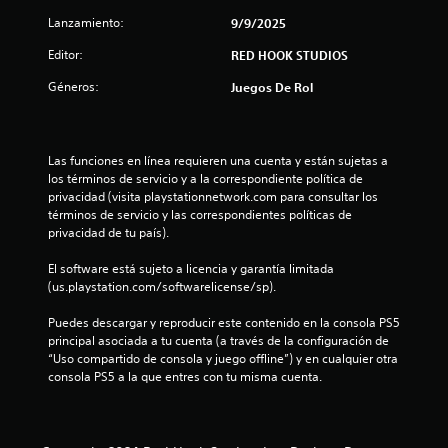
s
Lanzamiento:
9/9/2025
Editor:
t
RED HOOK STUDIOS
Géneros:
Juegos De Rol
r
e
Las funciones en línea requieren una cuenta y están sujetas a 
l
los términos de servicio y a la correspondiente política de 
privacidad (visita playstationnetwork.com para consultar los 
l
términos de servicio y las correspondientes políticas de 
privacidad de tu país).
a
El software está sujeto a licencia y garantía limitada 
s
(us.playstation.com/softwarelicense/sp).
d
Puedes descargar y reproducir este contenido en la consola PS5 
principal asociada a tu cuenta (a través de la configuración de 
e
“Uso compartido de consola y juego offline”) y en cualquier otra 
consola PS5 a la que entres con tu misma cuenta.
c
i