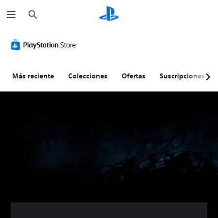
B
u
s
c
a
r
Más reciente
Colecciones
Ofertas
Suscripciones