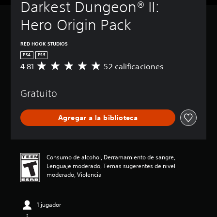
Darkest Dungeon® II: 
Hero Origin Pack
RED HOOK STUDIOS
PS4
PS5
4.81
52 calificaciones
C
a
l
Gratuito
i
f
i
Agregar a la biblioteca
c
a
c
i
ó
Consumo de alcohol, Derramamiento de sangre,
n
Lenguaje moderado, Temas sugerentes de nivel
p
moderado, Violencia
r
o
m
1 jugador
e
d