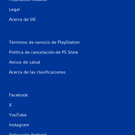
e
Legal
n
Acerca de SIE
u
n
Términos de servicio de PlayStation
t
Política de cancelación de PS Store
o
Avisos de salud
t
Acerca de las clasificaciones
a
l
Facebook
d
X
e
YouTube
Instagram
5
Aplicación Android