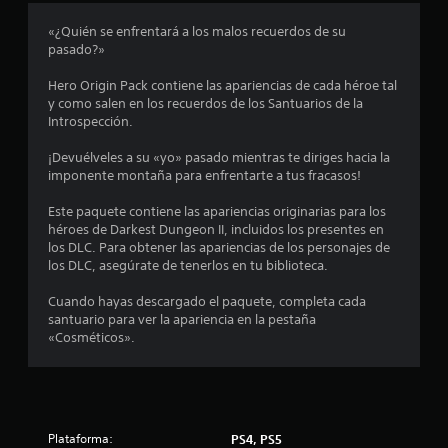
o
«¿Quién se enfrentará a los malos recuerdos de su
pasado?»
m
Hero Origin Pack contiene las apariencias de cada héroe tal
e
y como salen en los recuerdos de los Santuarios de la
Introspección.
d
¡Devuélveles a su «yo» pasado mientras te diriges hacia la
i
imponente montaña para enfrentarte a tus fracasos!
o
Este paquete contiene las apariencias originarias para los
héroes de Darkest Dungeon II, incluidos los presentes en
:
los DLC. Para obtener las apariencias de los personajes de
los DLC, asegúrate de tenerlos en tu biblioteca.
4
Cuando hayas descargado el paquete, completa cada
.
santuario para ver la apariencia en la pestaña
«Cosméticos».
8
1
e
Plataforma:
PS4, PS5