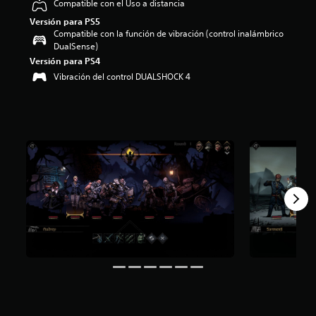
Compatible con el Uso a distancia
i
Versión para PS5
o
Compatible con la función de vibración (control inalámbrico
:
DualSense)
4
.
Versión para PS4
8
Vibración del control DUALSHOCK 4
1
e
s
t
r
e
l
l
a
s
d
e
c
i
n
c
o
e
s