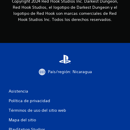
Copyright 2024 Red Hook Studios Inc. Darkest Dungeon,
n
Red Hook Studios, el logotipo de Darkest Dungeon y el
logotipo de Red Hook son marcas comerciales de Red
c
Hook Studios Inc. Todos los derechos reservados.
o
e
s
t
r
País/región: Nicaragua
e
l
Asistencia
Política de privacidad
l
Términos de uso del sitio web
a
Mapa del sitio
s
PlayStation Studios