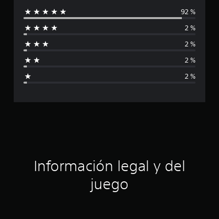
i
92 %
l
c
a
2 %
i
c
2 %
i
f
o
2 %
n
i
e
2 %
s
c
a
c
i
ó
Información legal y del
n
juego
p
r