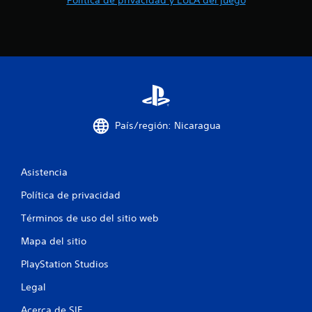
i
n
c
o
e
País/región: Nicaragua
s
Asistencia
t
Política de privacidad
r
Términos de uso del sitio web
e
Mapa del sitio
l
PlayStation Studios
l
Legal
a
Acerca de SIE