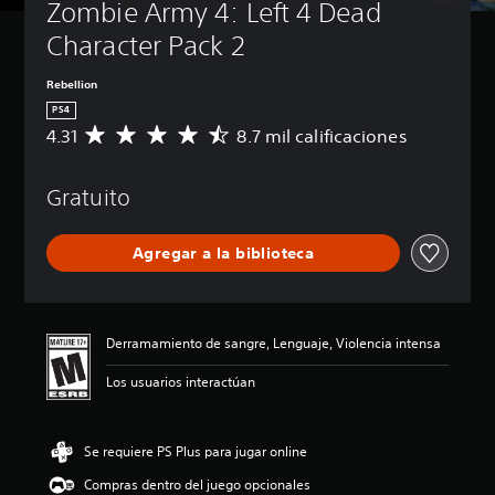
Zombie Army 4: Left 4 Dead 
Character Pack 2
Rebellion
PS4
4.31
8.7 mil calificaciones
C
a
l
Gratuito
i
f
i
Agregar a la biblioteca
c
a
c
i
ó
Derramamiento de sangre, Lenguaje, Violencia intensa
n
p
Los usuarios interactúan
r
o
m
Se requiere PS Plus para jugar online
e
d
Compras dentro del juego opcionales
i