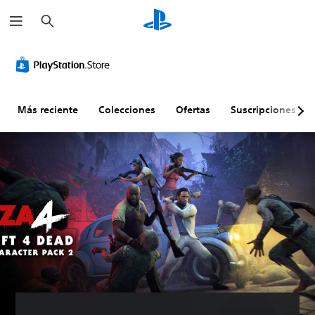
B
u
s
c
a
r
Más reciente
Colecciones
Ofertas
Suscripciones