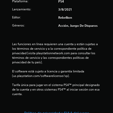
1
Plataforma:
PS4
e
Lanzamiento:
3/8/2021
s
Editor:
Rebellion
Géneros:
Acción, Juego De Disparos
t
r
Las funciones en línea requieren una cuenta y están sujetas a 
e
los términos de servicio y a la correspondiente política de 
privacidad (visita playstationnetwork.com para consultar los 
l
términos de servicio y las correspondientes políticas de 
privacidad de tu país).
l
El software está sujeto a licencia y garantía limitada 
a
(us.playstation.com/softwarelicense/sp).
s
Tarifa única para jugar en el sistema PS4™ principal designado 
de la cuenta y en otros sistemas PS4™ al iniciar sesión con esa 
d
cuenta.
e
c
Política de privacidad y EULA del juego