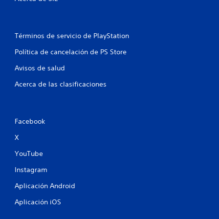
s
e
Términos de servicio de PlayStation
n
Política de cancelación de PS Store
u
Avisos de salud
n
Acerca de las clasificaciones
t
o
Facebook
X
t
YouTube
a
Instagram
l
Aplicación Android
d
Aplicación iOS
e