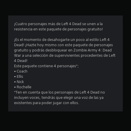
p
r
o
¡Cuatro personajes más de Left 4 Dead se unen a la
resistencia en este paquete de personajes gratuito!
m
¡Es el momento de desahogarte un poco al estilo Left 4
e
Dead! ¡Hazte hoy mismo con este paquete de personajes
gratuito y podrás desbloquear en Zombie Army 4: Dead
d
War a una selección de supervivientes procedentes de Left
4 Dead!
i
Este paquete contiene 4 personajes*;
• Coach
o
• Ellis
• Nick
:
• Rochelle
*Ten en cuenta que los personajes de Left 4 Dead no
4
incluyen voces, tendrás que elegir una voz de las ya
existentes para poder jugar con ellos.
.
3