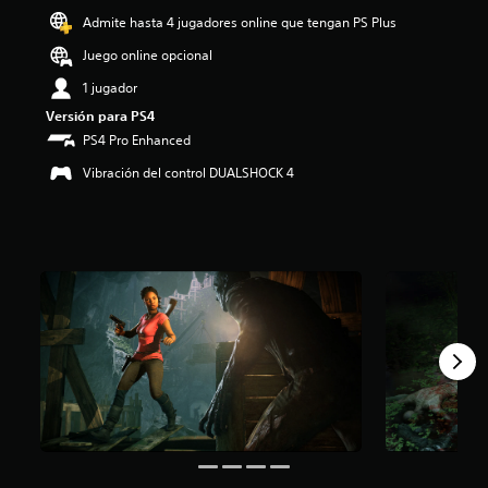
o
Admite hasta 4 jugadores online que tengan PS Plus
:
Juego online opcional
4
.
1 jugador
3
Versión para PS4
1
e
PS4 Pro Enhanced
s
Vibración del control DUALSHOCK 4
t
r
e
l
l
a
s
d
e
c
i
n
c
o
e
s