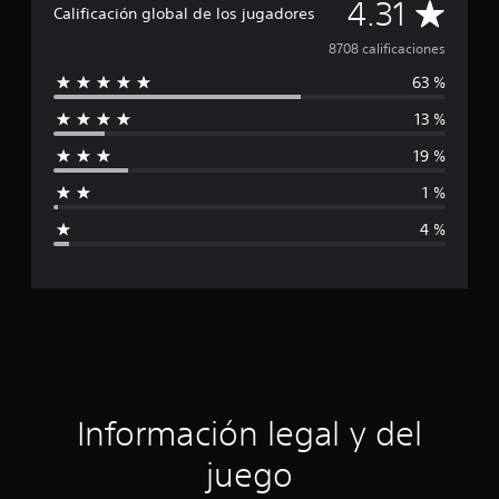
C
a
4.31
Calificación global de los jugadores
l
a
i
8708 calificaciones
f
63 %
l
i
c
13 %
a
i
c
19 %
i
f
o
1 %
n
i
e
4 %
s
c
a
c
i
ó
Información legal y del
n
juego