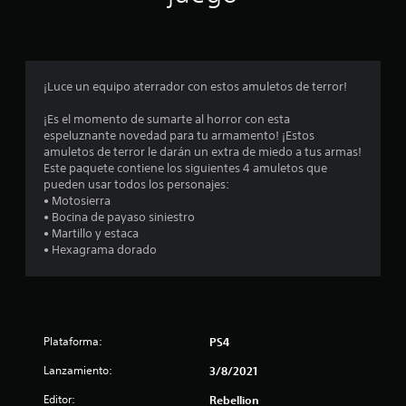
p
r
o
¡Luce un equipo aterrador con estos amuletos de terror!
m
¡Es el momento de sumarte al horror con esta
espeluznante novedad para tu armamento! ¡Estos
e
amuletos de terror le darán un extra de miedo a tus armas!
Este paquete contiene los siguientes 4 amuletos que
d
pueden usar todos los personajes:
• Motosierra
i
• Bocina de payaso siniestro
• Martillo y estaca
o
• Hexagrama dorado
:
4
Plataforma:
PS4
.
Lanzamiento:
3/8/2021
6
Editor:
Rebellion