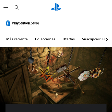
B
u
s
c
a
r
Más reciente
Colecciones
Ofertas
Suscripciones