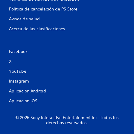
a
Política de cancelación de PS Store
s
Avisos de salud
e
Acerca de las clasificaciones
n
u
Facebook
n
X
t
YouTube
o
Instagram
t
Aplicación Android
a
Aplicación iOS
l
© 2026 Sony Interactive Entertainment Inc. Todos los
d
derechos reservados.