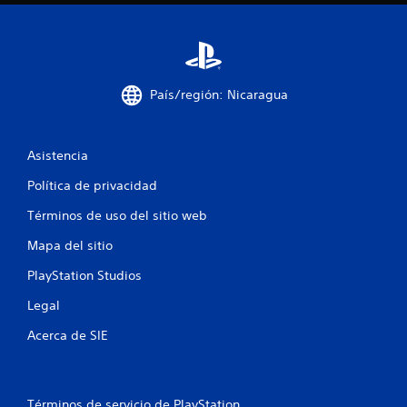
c
i
n
País/región: Nicaragua
c
o
Asistencia
e
Política de privacidad
s
Términos de uso del sitio web
t
Mapa del sitio
r
PlayStation Studios
Legal
e
Acerca de SIE
l
l
Términos de servicio de PlayStation