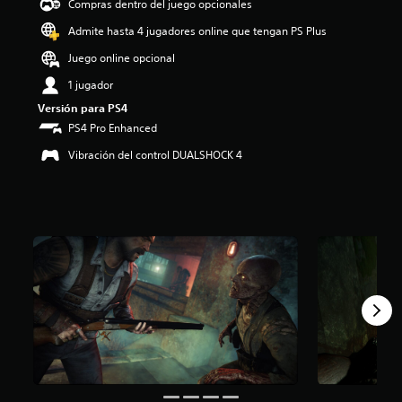
Compras dentro del juego opcionales
i
o
Admite hasta 4 jugadores online que tengan PS Plus
:
Juego online opcional
4
.
1 jugador
6
Versión para PS4
5
e
PS4 Pro Enhanced
s
Vibración del control DUALSHOCK 4
t
r
e
l
l
a
s
d
e
c
i
n
c
o
e
s