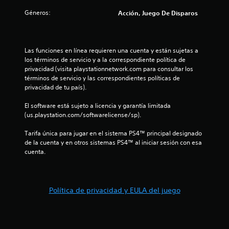
5
Géneros:
Acción, Juego De Disparos
e
s
Las funciones en línea requieren una cuenta y están sujetas a 
los términos de servicio y a la correspondiente política de 
t
privacidad (visita playstationnetwork.com para consultar los 
términos de servicio y las correspondientes políticas de 
r
privacidad de tu país).
e
El software está sujeto a licencia y garantía limitada 
(us.playstation.com/softwarelicense/sp).
l
Tarifa única para jugar en el sistema PS4™ principal designado 
l
de la cuenta y en otros sistemas PS4™ al iniciar sesión con esa 
cuenta.
a
s
Política de privacidad y EULA del juego
d
e