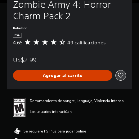
Zombie Army 4: Horror 
Charm Pack 2
Rebellion
PS4
4.65
49 calificaciones
C
a
l
US$2.99
i
f
i
Agregar al carrito
c
a
c
i
ó
Derramamiento de sangre, Lenguaje, Violencia intensa
n
p
Los usuarios interactúan
r
o
m
Se requiere PS Plus para jugar online
e
d