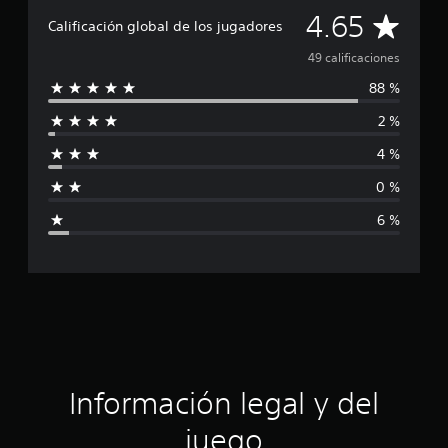
C
i
4.65
Calificación global de los jugadores
c
a
a
49 calificaciones
c
88 %
l
i
o
2 %
n
i
e
4 %
s
f
0 %
i
6 %
c
a
c
i
ó
Información legal y del
n
juego