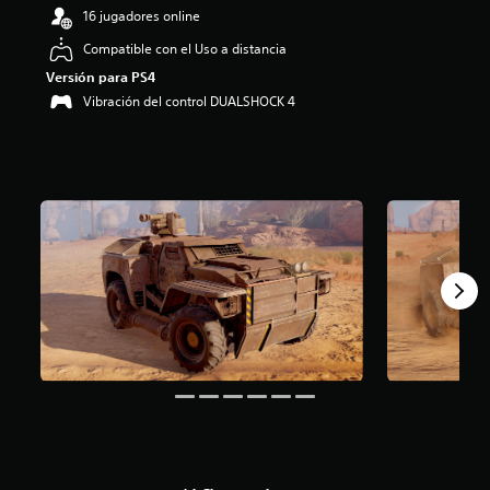
o
16 jugadores online
:
3
Compatible con el Uso a distancia
.
Versión para PS4
3
Vibración del control DUALSHOCK 4
5
e
s
t
r
e
l
l
a
s
d
e
c
i
n
c
o
e
s
t