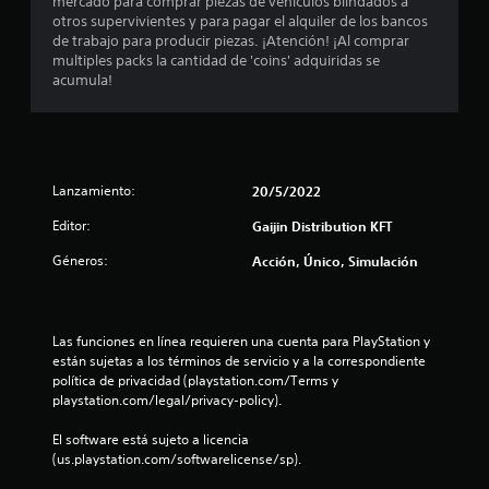
n
mercado para comprar piezas de vehículos blindados a
otros supervivientes y para pagar el alquiler de los bancos
c
de trabajo para producir piezas. ¡Atención! ¡Al comprar
multiples packs la cantidad de 'coins' adquiridas se
o
acumula!
e
s
Lanzamiento:
20/5/2022
t
Editor:
Gaijin Distribution KFT
r
Géneros:
Acción, Único, Simulación
e
l
Las funciones en línea requieren una cuenta para PlayStation y 
están sujetas a los términos de servicio y a la correspondiente 
l
política de privacidad (playstation.com/Terms y 
playstation.com/legal/privacy-policy).
a
El software está sujeto a licencia 
s
(us.playstation.com/softwarelicense/sp).