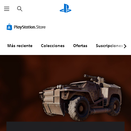
B
u
s
c
a
r
Más reciente
Colecciones
Ofertas
Suscripciones