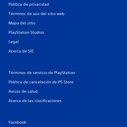
Política de privacidad
c
Términos de uso del sitio web
a
Mapa del sitio
l
PlayStation Studios
i
Legal
f
Acerca de SIE
i
c
Términos de servicio de PlayStation
a
Política de cancelación de PS Store
Avisos de salud
c
Acerca de las clasificaciones
i
o
Facebook
n