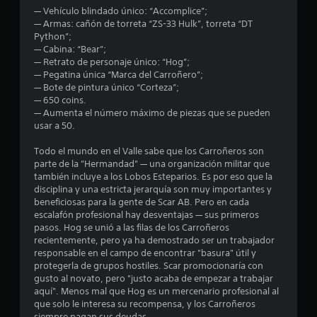
o
— Vehículo blindado único: “Accomplice”;
— Armas: cañón de torreta “ZS-33 Hulk”, torreta “DT
m
Python”;
— Cabina: “Bear”;
e
— Retrato de personaje único: “Hog”;
— Pegatina única “Marca del Carroñero”;
d
— Bote de pintura único “Corteza”;
— 650 coins.
i
— Aumenta el número máximo de piezas que se pueden
usar a 50.
o
Todo el mundo en el Valle sabe que los Carroñeros son
:
parte de la "Hermandad" — una organización militar que
también incluye a los Lobos Esteparios. Es por eso que la
3
disciplina y una estricta jerarquía son muy importantes y
beneficiosas para la gente de Scar AB. Pero en cada
.
escalafón profesional hay desventajas — sus primeros
pasos. Hog se unió a las filas de los Carroñeros
3
recientemente, pero ya ha demostrado ser un trabajador
responsable en el campo de encontrar "basura" útil y
protegerla de grupos hostiles. Scar promocionaría con
5
gusto al novato, pero "justo acaba de empezar a trabajar
aquí". Menos mal que Hog es un mercenario profesional al
e
que solo le interesa su recompensa, y los Carroñeros
siempre pagan sus deudas.