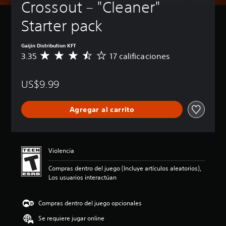
Crossout – "Cleaner" 
Starter pack
Gaijin Distribution KFT
3.35
17 calificaciones
C
a
l
US$9.99
i
f
i
Agregar al carrito
c
a
c
i
ó
Violencia
n
p
Compras dentro del juego (Incluye artículos aleatorios),
r
Los usuarios interactúan
o
m
e
Compras dentro del juego opcionales
d
Se requiere jugar online
i