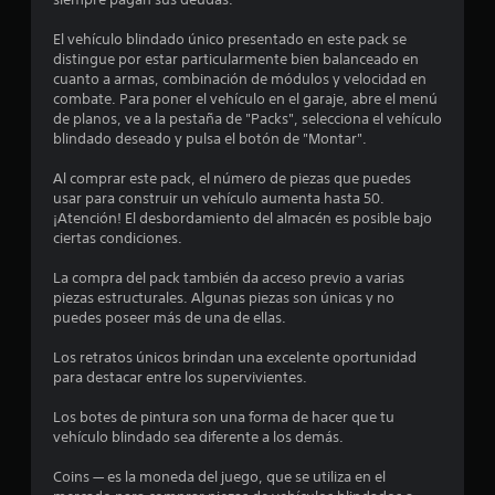
s
El vehículo blindado único presentado en este pack se
t
distingue por estar particularmente bien balanceado en
cuanto a armas, combinación de módulos y velocidad en
r
combate. Para poner el vehículo en el garaje, abre el menú
de planos, ve a la pestaña de "Packs", selecciona el vehículo
e
blindado deseado y pulsa el botón de "Montar".
l
Al comprar este pack, el número de piezas que puedes
usar para construir un vehículo aumenta hasta 50.
l
¡Atención! El desbordamiento del almacén es posible bajo
ciertas condiciones.
a
La compra del pack también da acceso previo a varias
s
piezas estructurales. Algunas piezas son únicas y no
puedes poseer más de una de ellas.
d
Los retratos únicos brindan una excelente oportunidad
e
para destacar entre los supervivientes.
c
Los botes de pintura son una forma de hacer que tu
vehículo blindado sea diferente a los demás.
i
Coins — es la moneda del juego, que se utiliza en el