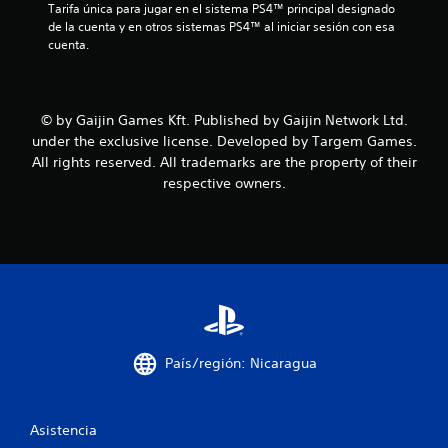
e
Tarifa única para jugar en el sistema PS4™ principal designado 
de la cuenta y en otros sistemas PS4™ al iniciar sesión con esa 
n
cuenta.
u
n
© by Gaijin Games Kft. Published by Gaijin Network Ltd.
under the exclusive license. Developed by Targem Games.
t
All rights reserved. All trademarks are the property of their
o
respective owners.
t
a
l
d
País/región: Nicaragua
e
1
Asistencia
7