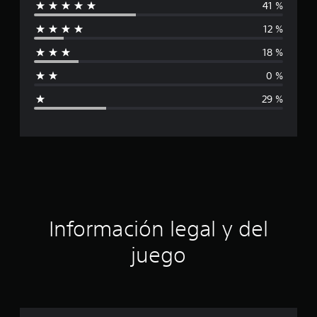
41 %
l
c
a
12 %
c
i
i
18 %
o
f
n
0 %
e
i
s
29 %
c
a
c
i
ó
Información legal y del
n
juego
p
r