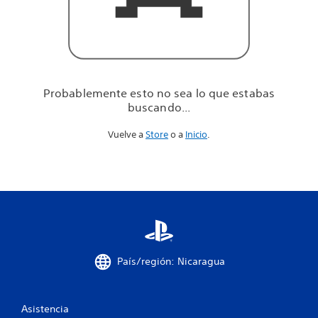
u
e
e
s
t
a
b
Probablemente esto no sea lo que estabas
a
buscando...
s
b
Vuelve a
Store
o a
Inicio
.
u
s
c
a
n
d
o
.
.
.
País/región: Nicaragua
Asistencia