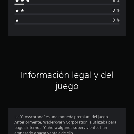
9 %
1
f
1
0 %
c
i
a
0 %
l
c
i
f
a
i
c
c
a
c
i
i
o
ó
n
Información legal y del
e
n
s
juego
p
r
o
La "Crosscorona" es una moneda premium del juego.
Anteriormente, Waderkvarn Corporation la utilizaba para
m
pagos internos. Y ahora algunos supervivientes han
empezado a sacar ventaja de ello.