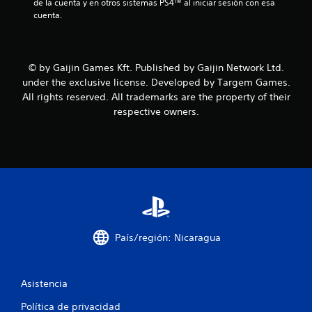
r
de la cuenta y en otros sistemas PS4™ al iniciar sesión con esa 
cuenta.
e
l
© by Gaijin Games Kft. Published by Gaijin Network Ltd.
l
under the exclusive license. Developed by Targem Games.
All rights reserved. All trademarks are the property of their
a
respective owners.
s
d
e
c
i
País/región: Nicaragua
n
Asistencia
c
Política de privacidad