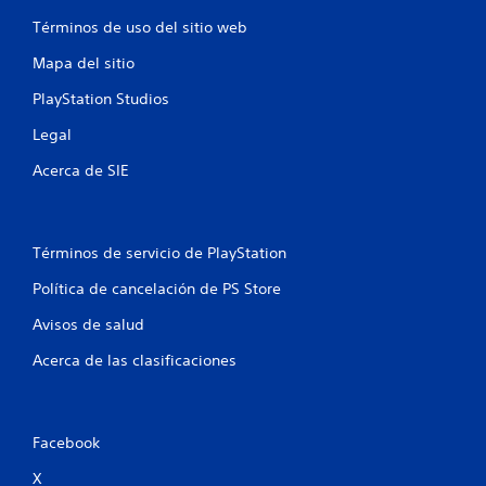
o
Términos de uso del sitio web
e
Mapa del sitio
s
PlayStation Studios
t
Legal
r
Acerca de SIE
e
l
Términos de servicio de PlayStation
l
Política de cancelación de PS Store
a
Avisos de salud
Acerca de las clasificaciones
s
e
n
Facebook
X