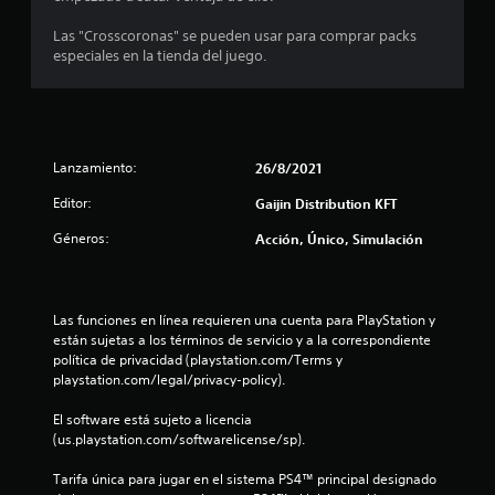
e
Las "Crosscoronas" se pueden usar para comprar packs
d
especiales en la tienda del juego.
i
o
Lanzamiento:
26/8/2021
:
Editor:
Gaijin Distribution KFT
4
Géneros:
Acción, Único, Simulación
.
8
Las funciones en línea requieren una cuenta para PlayStation y 
2
están sujetas a los términos de servicio y a la correspondiente 
política de privacidad (playstation.com/Terms y 
e
playstation.com/legal/privacy-policy).
s
El software está sujeto a licencia 
(us.playstation.com/softwarelicense/sp).
t
Tarifa única para jugar en el sistema PS4™ principal designado 