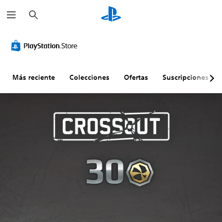
B
u
s
c
a
r
Más reciente
Colecciones
Ofertas
Suscripciones