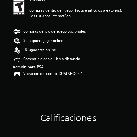
n
p
Compras dentro del juego (Incluye artículos aleatorios),
r
Los usuarios interactúan
o
m
e
Compras dentro del juego opcionales
d
i
Se requiere jugar online
o
16 jugadores online
:
4
Compatible con el Uso a distancia
.
Versión para PS4
8
2
Vibración del control DUALSHOCK 4
e
s
t
r
e
l
l
Calificaciones
a
s
d
e