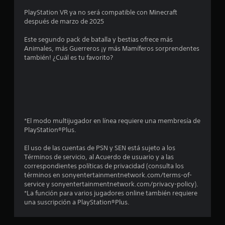
t
d
a
q
i
r
o
PlayStation VR ya no será compatible con Minecraft
e
u
l
o
c
después de marzo de 2025
l
e
l
s
e
a
j
p
j
a
)
Este segundo pack de batalla y bestias ofrece más
u
o
u
s
(
Animales, más Guerreros ¡y más Mamíferos sorprendentes
S
e
d
g
b
también! ¿Cuál es tu favorito?
e
g
r
a
t
á
o
o
í
d
s
f
e
a
o
r
i
r
n
n
r
e
c
c
r
e
e
c
u
e
o
s
e
a
s
)
.
*El modo multijugador en línea requiere una membresía de
l
n
l
u
PlayStation®Plus.
E
a
q
l
l
l
l
u
t
El uso de las cuentas de PSN y SEN está sujeto a los
l
g
i
a
Términos de servicio, al Acuerdo de usuario y a las
e
a
u
e
r
correspondientes políticas de privacidad (consulta los
c
n
r
v
términos en sonyentertainmentnetwork.com/terms-of-
t
s
a
m
i
service y sonyentertainmentnetwork.com/privacy-policy).
o
s
o
s
*La función para varios jugadores online también requiere
r
e
o
m
u
una suscripción a PlayStation®Plus.
d
p
e
a
e
n
c
n
l
p
i
t
m