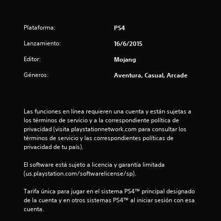
a
o
o
u
e
n
n
.
n
t
e
n
t
Plataforma:
PS4
a
s
e
G
l
d
Lanzamiento:
16/6/2015
m
t
l
u
e
o
a
Editor:
a
Mojang
s
l
o
t
r
e
e
Géneros:
Aventura, Casual, Arcade
e
n
d
s
t
a
s
t
a
y
i
o
d
a
u
b
s
o
d
Las funciones en línea requieren una cuenta y están sujetas a 
i
d
l
m
a
los términos de servicio y a la correspondiente política de 
l
u
a
r
privacidad (visita playstationnetwork.com para consultar los 
i
r
d
á
términos de servicio y las correspondientes políticas de 
n
d
a
a
privacidad de tu país).
u
a
n
e
e
a
d
t
m
El software está sujeto a licencia y garantía limitada 
d
l
e
1
p
(us.playstation.com/softwarelicense/sp).
e
e
P
e
l
l
u
4
z
Tarifa única para jugar en el sistema PS4™ principal designado 
o
g
e
a
de la cuenta y en otros sistemas PS4™ al iniciar sesión con esa 
s
a
d
2
r
cuenta.
j
m
e
a
o