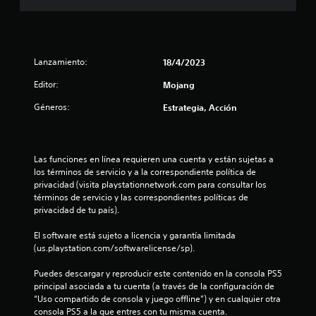
n
u
a
d
c
s
n
i
n
b
e
p
e
c
t
l
l
o
r
s
a
a
e
j
i
c
m
P
c
u
e
Lanzamiento:
18/4/2023
n
i
a
u
e
e
c
o
ñ
e
Editor:
Mojang
r
g
s
i
n
o
d
l
o
p
e
Géneros:
Estrategia, Acción
d
e
a
e
a
t
s
e
s
s
n
l
d
l
j
a
c
e
r
e
e
u
l
u
s
e
t
Las funciones en línea requieren una cuenta y están sujetas a 
g
i
a
.
e
n
r
los términos de servicio y a la correspondiente política de 
a
d
l
t
a
privacidad (visita playstationnetwork.com para consultar los 
r
a
q
l
r
m
términos de servicio y las correspondientes políticas de 
S
y
d
u
a
á
privacidad de tu país).
d
u
e
i
l
d
s
e
a
e
b
a
g
El software está sujeto a licencia y garantía limitada 
s
u
r
t
a
d
r
(us.playstation.com/softwarelicense/sp).
p
d
m
í
e
a
l
i
o
t
s
t
n
Puedes descargar y reproducir este contenido en la consola PS5 
a
o
m
u
e
d
principal asociada a tu cuenta (a través de la configuración de 
z
p
e
l
e
x
e
“Uso compartido de consola y juego offline”) y en cualquier otra 
a
a
n
t
o
p
consola PS5 a la que entres con tu misma cuenta.
r
r
t