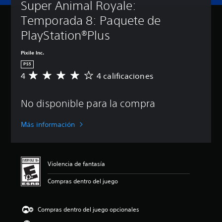
Super Animal Royale: 
Temporada 8: Paquete de 
PlayStation®Plus
Pixile Inc.
PS5
4
4 calificaciones
C
a
l
No disponible para la compra
i
f
i
Más información
c
a
c
i
Violencia de fantasía
ó
n
Compras dentro del juego
p
r
o
Compras dentro del juego opcionales
m
e