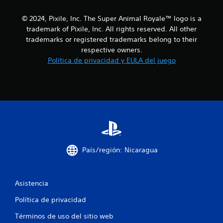
s
t
© 2024, Pixile, Inc. The Super Animal Royale™ logo is a
trademark of Pixile, Inc. All rights reserved. All other
r
trademarks or registered trademarks belong to their
respective owners.
e
Política de privacidad y EULA del juego
l
l
a
s
e
País/región: Nicaragua
n
u
Asistencia
Política de privacidad
n
Términos de uso del sitio web
t