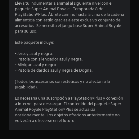
m
Lleva tu indumentaria animal al siguiente nivel con el
paquete Super Animal Royale - Temporada 8 de
e
PlayStation®Plus. Ábrete camino hasta la cima de la cadena
alimenticia con estilo gracias a este exclusivo conjunto de
d
accesorios. Se necesita el juego base Super Animal Royale
para su uso.
i
Este paquete incluye:
o
- Jersey azul y negro.
:
- Pistola con silenciador azul y negra.
- Minigun azul y negro.
4
- Pistola de dardos azul y negra de Dogna.
e
(Todos los accesorios son estéticos y no afectan a la
jugabilidad).
s
Es necesaria una suscripción a PlayStation®Plus y conexión
a internet para descargar. El contenido del paquete Super
t
Animal Royale PlayStation®Plus se actualiza
ocasionalmente. Los objetos ofrecidos anteriormente no
r
volverán a ofrecerse en el futuro.
e