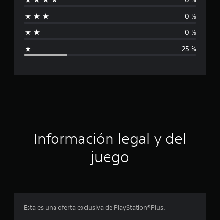
i
c
0 %
i
f
o
0 %
n
i
e
25 %
s
c
a
c
i
ó
Información legal y del
n
juego
p
r
o
Esta es una oferta exclusiva de PlayStation®Plus.