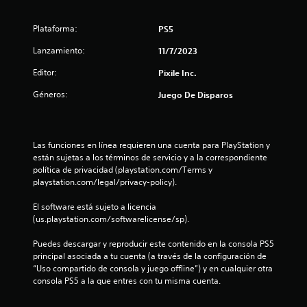
l
l
Plataforma:
PS5
a
Lanzamiento:
11/7/2023
Editor:
Pixile Inc.
s
Géneros:
Juego De Disparos
d
e
Las funciones en línea requieren una cuenta para PlayStation y 
c
están sujetas a los términos de servicio y a la correspondiente 
política de privacidad (playstation.com/Terms y 
i
playstation.com/legal/privacy-policy).
n
El software está sujeto a licencia 
(us.playstation.com/softwarelicense/sp).
c
Puedes descargar y reproducir este contenido en la consola PS5 
o
principal asociada a tu cuenta (a través de la configuración de 
“Uso compartido de consola y juego offline”) y en cualquier otra 
e
consola PS5 a la que entres con tu misma cuenta.