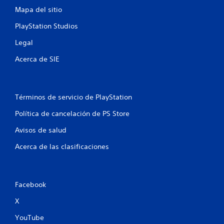
Mapa del sitio
o
PlayStation Studios
t
Legal
a
Acerca de SIE
l
d
Términos de servicio de PlayStation
e
Política de cancelación de PS Store
4
Avisos de salud
c
Acerca de las clasificaciones
a
l
Facebook
i
X
f
YouTube