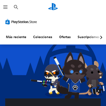
B
u
s
c
a
r
Más reciente
Colecciones
Ofertas
Suscripciones