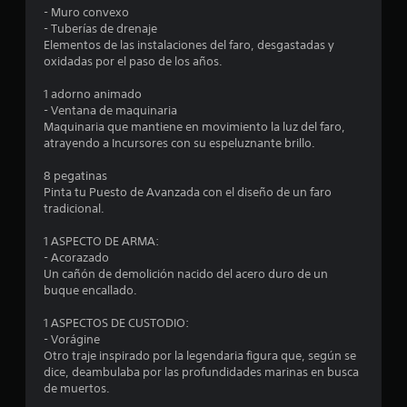
- Muro convexo
e
- Tuberías de drenaje
Elementos de las instalaciones del faro, desgastadas y
l
oxidadas por el paso de los años.
l
1 adorno animado
- Ventana de maquinaria
a
Maquinaria que mantiene en movimiento la luz del faro,
atrayendo a Incursores con su espeluznante brillo.
d
8 pegatinas
e
Pinta tu Puesto de Avanzada con el diseño de un faro
tradicional.
c
1 ASPECTO DE ARMA:
i
- Acorazado
Un cañón de demolición nacido del acero duro de un
n
buque encallado.
c
1 ASPECTOS DE CUSTODIO:
- Vorágine
o
Otro traje inspirado por la legendaria figura que, según se
dice, deambulaba por las profundidades marinas en busca
e
de muertos.