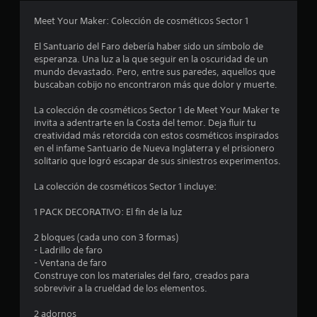
o
Meet Your Maker: Colección de cosméticos Sector 1
m
El Santuario del Faro debería haber sido un símbolo de
esperanza. Una luz a la que seguir en la oscuridad de un
e
mundo devastado. Pero, entre sus paredes, aquellos que
buscaban cobijo no encontraron más que dolor y muerte.
d
La colección de cosméticos Sector 1 de Meet Your Maker te
i
invita a adentrarte en la Costa del temor. Deja fluir tu
creatividad más retorcida con estos cosméticos inspirados
o
en el infame Santuario de Nueva Inglaterra y el prisionero
solitario que logró escapar de sus siniestros experimentos.
:
La colección de cosméticos Sector 1 incluye:
1
1 PACK DECORATIVO: El fin de la luz
e
2 bloques (cada uno con 3 formas)
s
- Ladrillo de faro
- Ventana de faro
Construye con los materiales del faro, creados para
t
sobrevivir a la crueldad de los elementos.
r
2 adornos