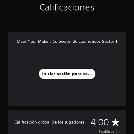
l
Calificaciones
l
a
s
e
n
u
n
Meet Your Maker: Colección de cosméticos Sector 1
t
o
t
a
l
d
Iniciar sesión para calificar
e
1
c
a
l
i
f
i
C
c
4.00
Calificación global de los jugadores
a
c
a
1 calificación