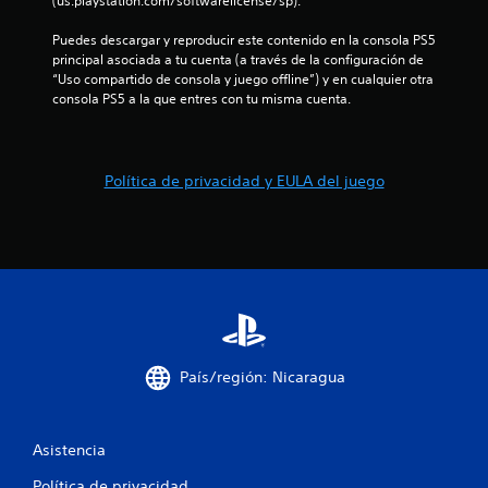
(us.playstation.com/softwarelicense/sp).
t
Puedes descargar y reproducir este contenido en la consola PS5 
o
principal asociada a tu cuenta (a través de la configuración de 
“Uso compartido de consola y juego offline”) y en cualquier otra 
t
consola PS5 a la que entres con tu misma cuenta.
a
l
Política de privacidad y EULA del juego
d
e
1
c
a
País/región: Nicaragua
l
Asistencia
i
Política de privacidad