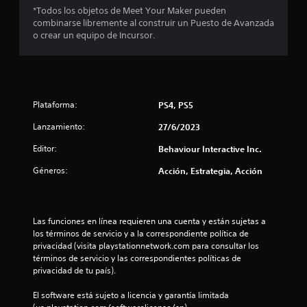
s
*Todos los objetos de Meet Your Maker pueden
combinarse libremente al construir un Puesto de Avanzada
t
o crear un equipo de Incursor.
r
e
Plataforma:
PS4, PS5
l
Lanzamiento:
27/6/2023
l
Editor:
Behaviour Interactive Inc.
a
Géneros:
Acción, Estrategia, Acción
s
e
Las funciones en línea requieren una cuenta y están sujetas a 
los términos de servicio y a la correspondiente política de 
n
privacidad (visita playstationnetwork.com para consultar los 
términos de servicio y las correspondientes políticas de 
u
privacidad de tu país).
n
El software está sujeto a licencia y garantía limitada 