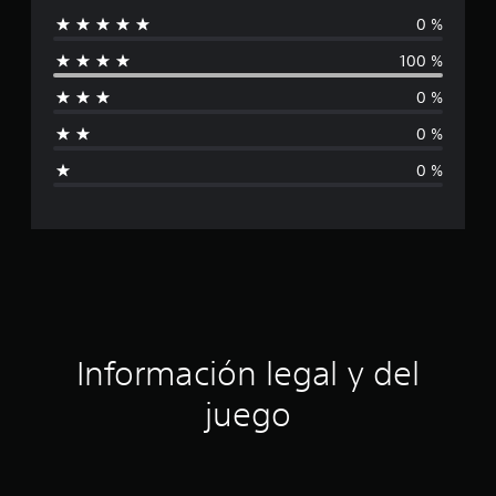
i
0 %
o
l
n
100 %
e
i
s
0 %
f
0 %
i
0 %
c
a
c
i
ó
Información legal y del
n
juego
p
r