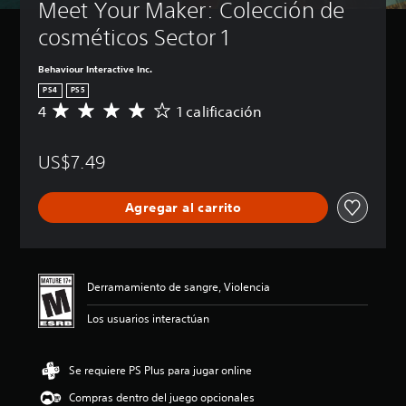
Meet Your Maker: Colección de 
cosméticos Sector 1
Behaviour Interactive Inc.
PS4
PS5
4
1 calificación
C
a
l
US$7.49
i
f
i
Agregar al carrito
c
a
c
i
ó
Derramamiento de sangre, Violencia
n
p
Los usuarios interactúan
r
o
m
Se requiere PS Plus para jugar online
e
d
Compras dentro del juego opcionales
i