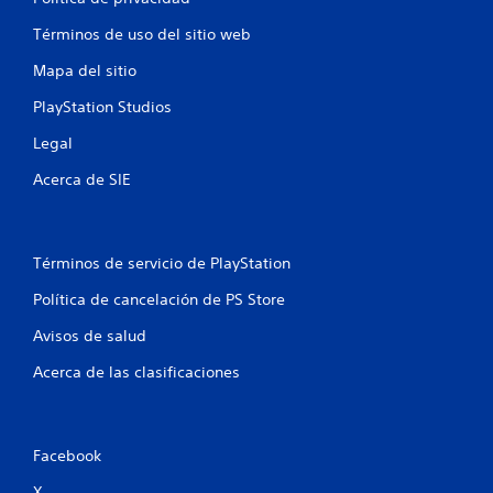
f
Términos de uso del sitio web
i
Mapa del sitio
c
PlayStation Studios
a
Legal
c
Acerca de SIE
i
o
Términos de servicio de PlayStation
n
Política de cancelación de PS Store
e
Avisos de salud
s
Acerca de las clasificaciones
Facebook
X