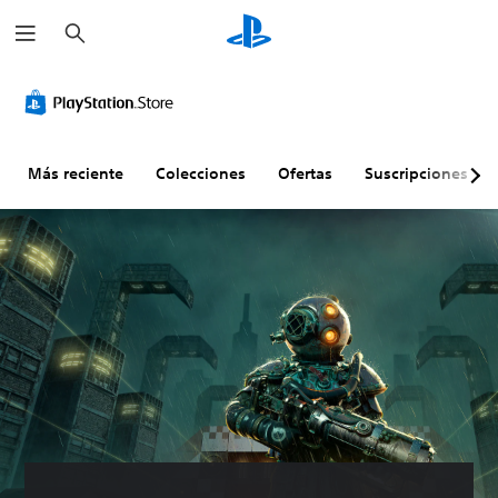
B
u
s
c
a
r
Más reciente
Colecciones
Ofertas
Suscripciones