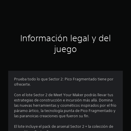
a
i
o
c
n
e
i
s
ó
Información legal y del
n
juego
p
r
o
Prueba todo lo que Sector 2: Pico Fragmentado tiene por
ofrecerte.
m
Con el lote Sector 2 de Meet Your Maker podrás llevar tus
e
estrategias de construcción e incursión más allá. Domina
las nuevas herramientas y cosméticos inspirados por el frío
d
páramo ártico, la tecnología punta de Pico Fragmentado y
las paranoicas creaciones que fueron su fin.
i
El lote incluye el pack de arsenal Sector 2 + la colección de