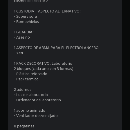
o
cosméticos Sector 2:
:
1 CUSTODIA + ASPECTO ALTERNATIVO:
- Supervisora
1
- Rompehielos
e
1 GUARDIA:
- Asesino
s
1 ASPECTO DE ARMA PARA EL ELECTROLANCERO:
- Yeti
t
1 PACK DECORATIVO: Laboratorio
r
2 bloques (cada uno con 3 formas)
- Plástico reforzado
e
- Pack térmico
l
2 adornos
- Luz de laboratorio
l
- Ordenador de laboratorio
a
1 adorno animado
- Ventilador desvencijado
d
8 pegatinas