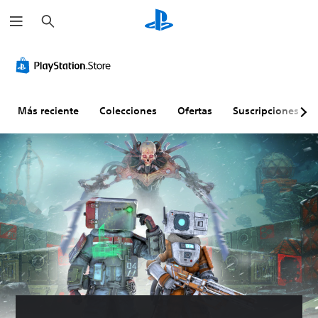
B
u
s
c
a
r
Más reciente
Colecciones
Ofertas
Suscripciones