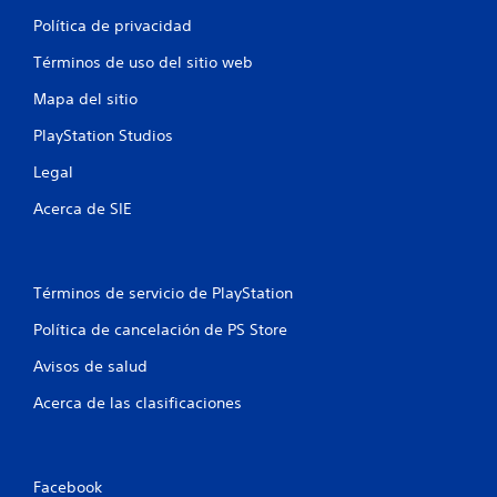
Política de privacidad
e
Términos de uso del sitio web
1
Mapa del sitio
c
PlayStation Studios
a
Legal
l
Acerca de SIE
i
f
Términos de servicio de PlayStation
i
Política de cancelación de PS Store
c
Avisos de salud
a
Acerca de las clasificaciones
c
i
Facebook