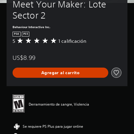
Meet Your Maker: Lote 
Sector 2
Behaviour Interactive Inc.
PS4
PS5
5
1 calificación
C
a
l
US$8.99
i
f
i
Agregar al carrito
c
a
c
i
ó
n
Derramamiento de sangre, Violencia
p
r
o
m
Se requiere PS Plus para jugar online
e
d