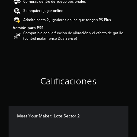
Compras dentro del juego opcionales
i
o
Se requiere jugar online
:
Admite hasta 2 jugadores online que tengan PS Plus
5
e
Versión para PS5
s
Compatible con la función de vibración y el efecto de gatillo
t
(control inalámbrico DualSense)
r
e
l
l
a
s
d
Calificaciones
e
c
i
n
c
o
e
Meet Your Maker: Lote Sector 2
s
t
r
e