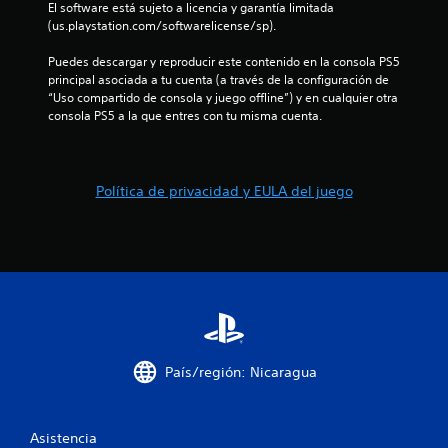
El software está sujeto a licencia y garantía limitada 
(us.playstation.com/softwarelicense/sp).
a
Puedes descargar y reproducir este contenido en la consola PS5 
s
principal asociada a tu cuenta (a través de la configuración de 
“Uso compartido de consola y juego offline”) y en cualquier otra 
e
consola PS5 a la que entres con tu misma cuenta.
n
u
Política de privacidad y EULA del juego
n
t
o
t
a
País/región: Nicaragua
l
d
Asistencia