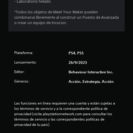
e
- Laboratorio helado
c
*Todos los objetos de Meet Your Maker pueden
combinarse libremente al construir un Puesto de Avanzada
i
o crear un equipo de Incursor.
n
c
Plataforma:
PS4, PS5
o
Lanzamiento:
26/9/2023
e
Editor:
Behaviour Interactive Inc.
s
Géneros:
Acción, Estrategia, Acción
t
r
Las funciones en línea requieren una cuenta y están sujetas a 
e
los términos de servicio y a la correspondiente política de 
privacidad (visita playstationnetwork.com para consultar los 
l
términos de servicio y las correspondientes políticas de 
privacidad de tu país).
l