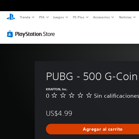
Tienda
PS5
Juegos
PS Plus
Accesorios
Noticias
PUBG - 500 G-Coin
KRAFTON, Inc.
0
Sin calificacione
S
i
n
US$4.99
c
a
l
Agregar al carrito
i
f