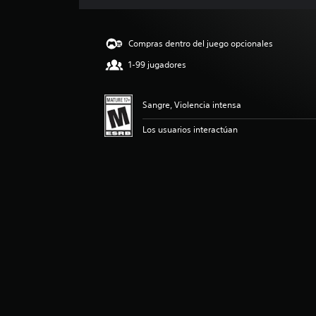
i
c
a
Compras dentro del juego opcionales
c
i
1-99 jugadores
o
n
e
Sangre, Violencia intensa
s
Los usuarios interactúan