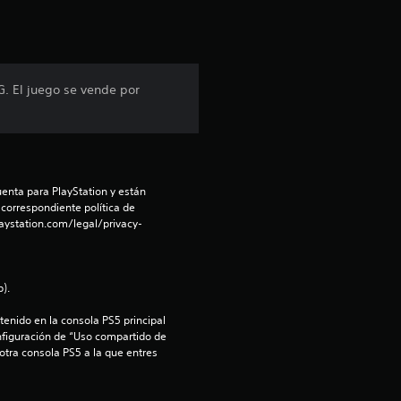
c
a
c
. El juego se vende por
i
o
n
enta para PlayStation y están 
 correspondiente política de 
e
aystation.com/legal/privacy-
s
).
enido en la consola PS5 principal 
nfiguración de “Uso compartido de 
 otra consola PS5 a la que entres 