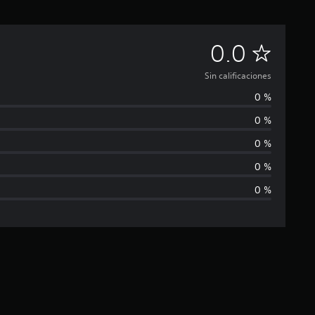
S
0.0
i
Sin calificaciones
0 %
n
0 %
c
0 %
a
0 %
0 %
l
i
f
i