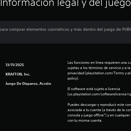
Información legal y del juego
para comprar elementos cosméticos y más dentro del juego de PUBG
Las funciones en línea requieren una cu
13/11/2025
sujetas a los términos de servicio y a la
privacidad (playstation.com/Terms y pl
KRAFTON, Inc.
policy).
Juego De Disparos, Acción
El software está sujeto a licencia 
(us.playstation.com/softwarelicense/sp
Puedes descargar y reproducir este cont
asociada a tu cuenta (a través de la co
consola y juego offline”) y en cualquier
con tu misma cuenta.