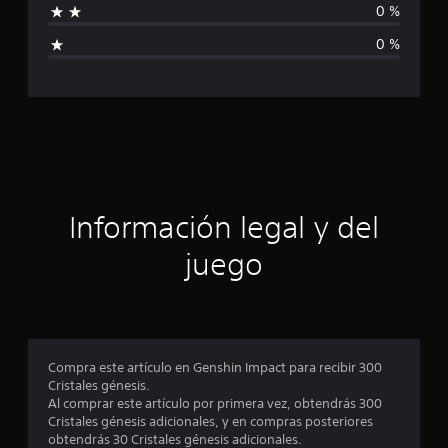
c
0 %
i
a
0 %
l
i
c
f
i
a
c
a
c
c
i
i
o
n
ó
Información legal y del
e
s
n
juego
p
r
o
Compra este artículo en Genshin Impact para recibir 300
Cristales génesis.
m
Al comprar este artículo por primera vez, obtendrás 300
Cristales génesis adicionales, y en compras posteriores
e
obtendrás 30 Cristales génesis adicionales.