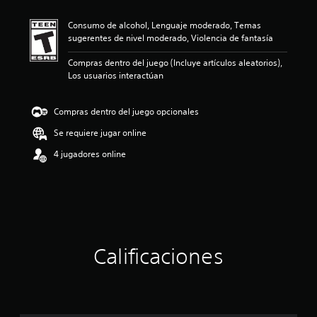
i
ó
Consumo de alcohol, Lenguaje moderado, Temas
n
sugerentes de nivel moderado, Violencia de fantasía
p
r
Compras dentro del juego (Incluye artículos aleatorios),
o
Los usuarios interactúan
m
e
d
Compras dentro del juego opcionales
i
o
Se requiere jugar online
:
4 jugadores online
5
e
s
t
r
e
l
l
Calificaciones
a
s
d
e
c