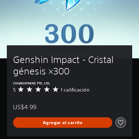
Genshin Impact - Cristal 
génesis ×300
COGNOSPHERE PTE. LTD.
5
1 calificación
C
a
l
US$4.99
i
f
i
Agregar al carrito
c
a
c