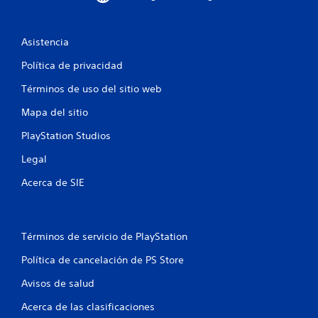
e
l
Asistencia
l
Política de privacidad
a
Términos de uso del sitio web
Mapa del sitio
s
PlayStation Studios
e
Legal
n
Acerca de SIE
u
n
Términos de servicio de PlayStation
t
Política de cancelación de PS Store
o
Avisos de salud
t
Acerca de las clasificaciones