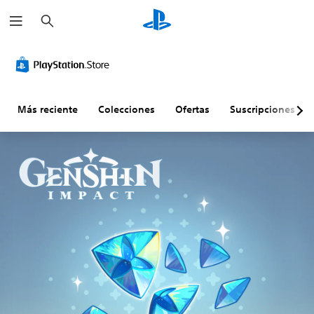
B
u
s
c
a
r
Más reciente
Colecciones
Ofertas
Suscripciones