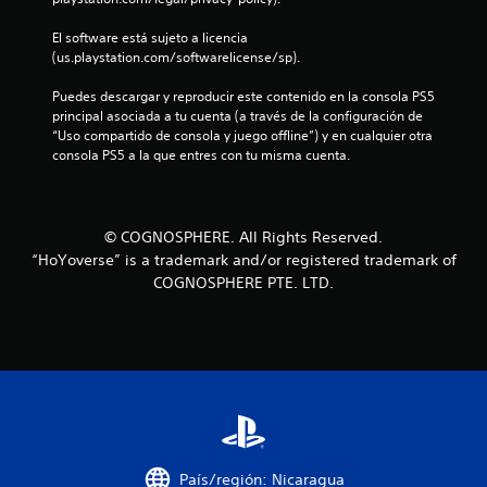
a
El software está sujeto a licencia 
(us.playstation.com/softwarelicense/sp).
d
Puedes descargar y reproducir este contenido en la consola PS5 
e
principal asociada a tu cuenta (a través de la configuración de 
“Uso compartido de consola y juego offline”) y en cualquier otra 
c
consola PS5 a la que entres con tu misma cuenta.
i
n
© COGNOSPHERE. All Rights Reserved.
“HoYoverse” is a trademark and/or registered trademark of
c
COGNOSPHERE PTE. LTD.
o
e
s
t
r
País/región: Nicaragua