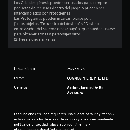
Los Cristales génesis pueden ser usados para comprar
d
paquetes de recursos dentro del juego o pueden ser
intercambiados por Protogemas.
i
Las Protogemas pueden intercambiarse por:
(1) Los objetos "Encuentro del destino" y "Destino
o
entrelazado" del sistema de gachapón, que pueden usarse
para obtener armas y personajes raros.
:
(2) Resina original y más.
1
e
Lanzamiento:
29/7/2025
s
Editor:
COGNOSPHERE PTE. LTD.
t
Géneros:
Acción, Juegos De Rol,
r
Aventura
e
l
Las funciones en línea requieren una cuenta para PlayStation y 
están sujetas a los términos de servicio y a la correspondiente 
l
política de privacidad (playstation.com/Terms y 
playstation.com/legal/privacy-policy).