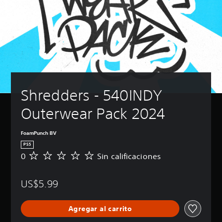
Shredders - 540INDY 
Outerwear Pack 2024
FoamPunch BV
PS5
0
Sin calificaciones
S
i
n
US$5.99
c
a
l
Agregar al carrito
i
f