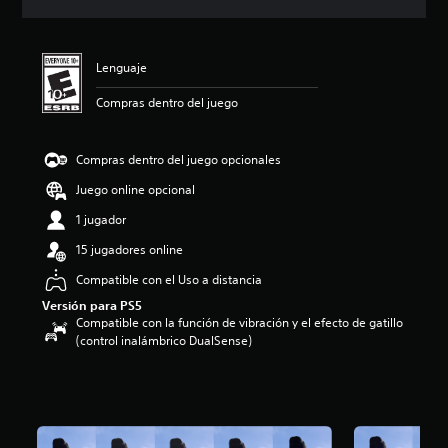
i
c
a
c
Lenguaje
i
o
Compras dentro del juego
n
e
s
Compras dentro del juego opcionales
Juego online opcional
1 jugador
15 jugadores online
Compatible con el Uso a distancia
Versión para PS5
Compatible con la función de vibración y el efecto de gatillo
(control inalámbrico DualSense)