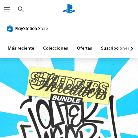
B
u
s
c
a
r
Más reciente
Colecciones
Ofertas
Suscripciones