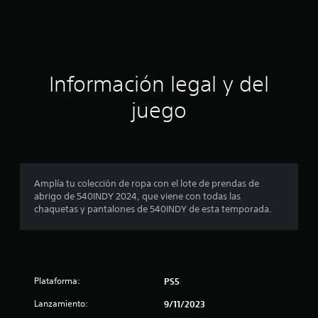
i
c
a
Información legal y del
c
juego
i
o
n
Amplía tu colección de ropa con el lote de prendas de
abrigo de 540INDY 2024, que viene con todas las
e
chaquetas y pantalones de 540INDY de esta temporada.
s
Plataforma:
PS5
Lanzamiento:
9/11/2023