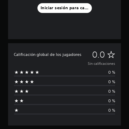
Iniciar sesión para calificar
S
0.0
Calificación global de los jugadores
i
Sin calificaciones
0 %
n
0 %
c
0 %
a
0 %
l
0 %
i
f