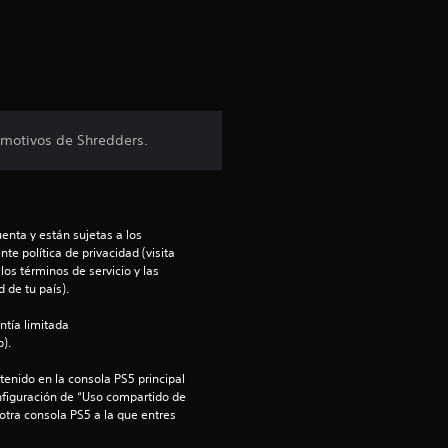
i
c
a
c
 motivos de Shredders.
i
o
enta y están sujetas a los 
n
te política de privacidad (visita 
os términos de servicio y las 
e
 de tu país).
ntía limitada 
s
).
enido en la consola PS5 principal 
nfiguración de “Uso compartido de 
 otra consola PS5 a la que entres 