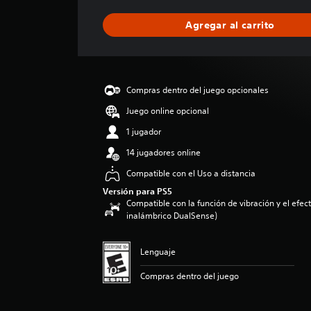
a
l
Agregar al carrito
i
f
i
c
a
Compras dentro del juego opcionales
c
i
Juego online opcional
o
1 jugador
n
e
14 jugadores online
s
Compatible con el Uso a distancia
Versión para PS5
Compatible con la función de vibración y el efecto
inalámbrico DualSense)
Lenguaje
Compras dentro del juego