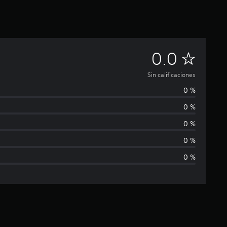
S
0.0
i
Sin calificaciones
0 %
n
0 %
c
0 %
a
0 %
0 %
l
i
f