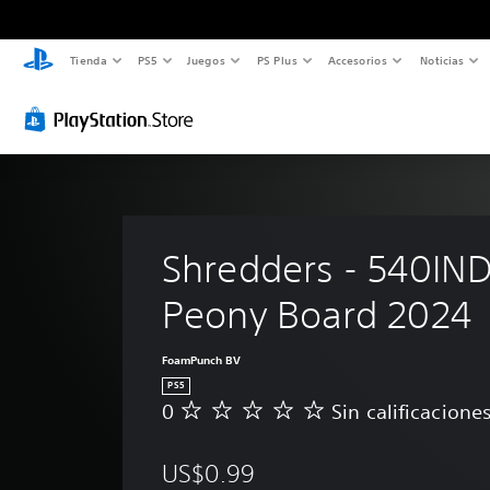
Tienda
PS5
Juegos
PS Plus
Accesorios
Noticias
Shredders - 540IND
Peony Board 2024
FoamPunch BV
PS5
0
Sin calificacione
S
i
n
US$0.99
c