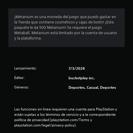
d
l
n
g
e
i
a
j
c
¡Metanium es una moneda del juego que pueds gastar en
m
o
a
la Tienda que contiene cosméticos y cajas de botín! ¡Este
e
y
r
paquete le da 500 Metanium! Se requiere el juego
p
s
t
Metaball. Metanium está limitado por la cuenta de usuario
l
e
t
y la plataforma.
a
m
i
y
á
c
e
s
k
n
f
c
a
á
u
j
Lanzamiento:
7/3/2024
c
a
u
i
l
Editor:
bucketplay inc.
s
l
q
t
m
Géneros:
Deportes, Casual, Deportes
u
e
a
i
n
b
e
t
l
r
e
e
m
Las funciones en línea requieren una cuenta para PlayStation y 
c
o
están sujetas a los términos de servicio y a la correspondiente 
(
o
m
política de privacidad (playstation.com/Terms y 
b
n
e
playstation.com/legal/privacy-policy).
á
o
n
s