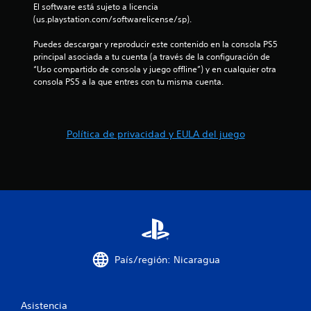
t
t
El software está sujeto a licencia 
i
r
o
(us.playstation.com/softwarelicense/sp).
o
c
.
s
a
Puedes descargar y reproducir este contenido en la consola PS5 
j
)
principal asociada a tu cuenta (a través de la configuración de 
u
M
“Uso compartido de consola y juego offline”) y en cualquier otra 
S
g
o
consola PS5 a la que entres con tu misma cuenta.
e
a
d
o
d
o
f
o
d
r
r
e
Política de privacidad y EULA del juego
e
e
c
p
s
e
r
.
n
á
a
c
l
t
g
i
u
c
n
a
a
s
País/región: Nicaragua
P
o
u
p
e
c
d
Asistencia
i