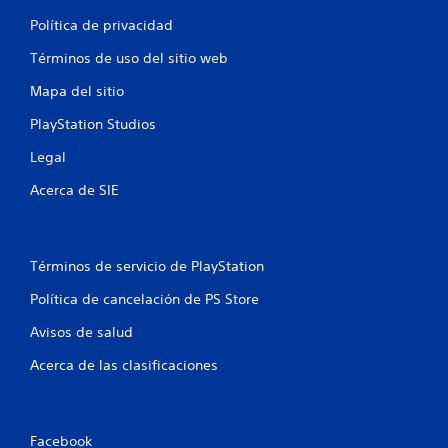
e
o
s
Política de privacidad
n
a
e
c
Términos de uso del sitio web
s
c
d
Mapa del sitio
e
e
d
s
PlayStation Studios
e
e
r
Legal
n
a
s
u
Acerca de SIE
i
n
b
e
i
n
l
t
Términos de servicio de PlayStation
i
o
d
r
Política de cancelación de PS Store
a
n
d
o
Avisos de salud
d
s
e
i
Acerca de las clasificaciones
l
n
o
c
s
o
j
n
Facebook
o