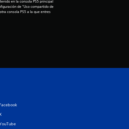
enido en la consola PS5 principal 
:
nfiguración de “Uso compartido de 
 otra consola PS5 a la que entres 
1
e
s
t
r
e
l
l
Facebook
a
X
d
YouTube