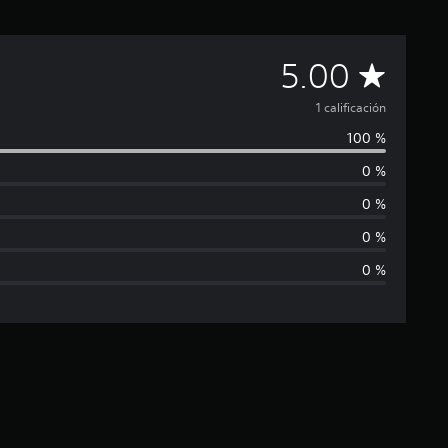
C
5.00
a
1 calificación
100 %
l
0 %
i
0 %
f
0 %
0 %
i
c
a
c