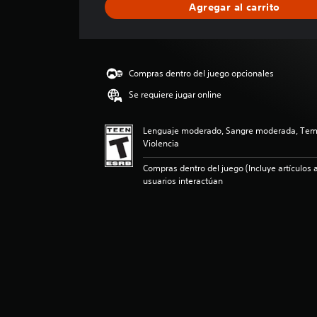
Agregar al carrito
c
a
c
i
ó
Compras dentro del juego opcionales
n
p
Se requiere jugar online
r
o
Lenguaje moderado, Sangre moderada, Tem
m
Violencia
e
d
Compras dentro del juego (Incluye artículos a
i
usuarios interactúan
o
:
5
e
s
t
r
e
l
l