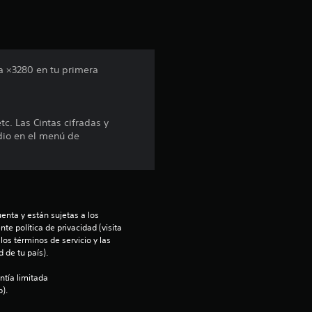
i
ó
n
a ×3280 en tu primera
p
r
tc. Las Cintas cifradas y
dio en el menú de
o
m
e
enta y están sujetas a los 
te política de privacidad (visita 
d
os términos de servicio y las 
 de tu país).
i
ntía limitada 
o
).