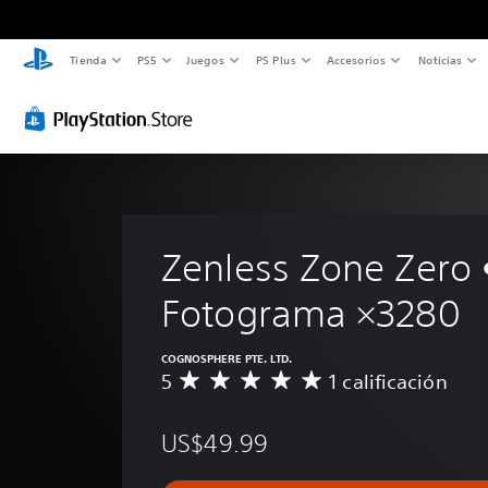
Tienda
PS5
Juegos
PS Plus
Accesorios
Noticias
Zenless Zone Zero 
Fotograma ×3280
COGNOSPHERE PTE. LTD.
5
1 calificación
C
a
l
US$49.99
i
f
i