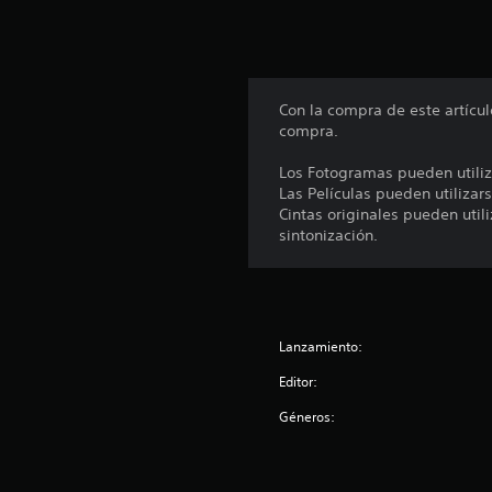
t
a
l
d
e
Con la compra de este artíc
1
compra.
c
a
Los Fotogramas pueden utiliz
l
Las Películas pueden utilizars
i
Cintas originales pueden uti
f
sintonización.
i
c
a
c
i
Lanzamiento:
o
n
Editor:
e
s
Géneros: