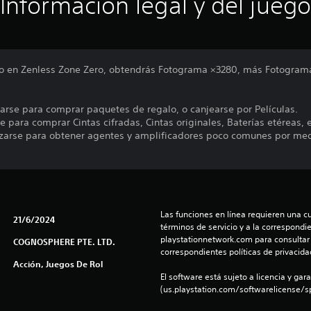
Información legal y del juego
ulo en Zenless Zone Zero, obtendrás Fotograma ×3280, más Fotogram
arse para comprar paquetes de regalo, o canjearse por Películas.
e para comprar Cintas cifradas, Cintas originales, Baterías etéreas, e
lizarse para obtener agentes y amplificadores poco comunes por me
Las funciones en línea requieren una cu
21/6/2024
términos de servicio y a la correspondien
playstationnetwork.com para consultar l
COGNOSPHERE PTE. LTD.
correspondientes políticas de privacidad
Acción, Juegos De Rol
El software está sujeto a licencia y gara
(us.playstation.com/softwarelicense/sp