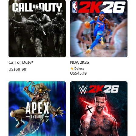
Call of Duty®
NBA 2K26
Deluxe
US$69.99
US$45.19