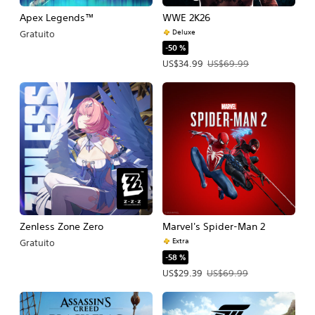
Apex Legends™
WWE 2K26
Deluxe
Gratuito
-50 %
Precio de la oferta: US$34.99. Precio
US$34.99
US$69.99
Zenless Zone Zero
Marvel's Spider-Man 2
Extra
Gratuito
-58 %
Precio de la oferta: US$29.39. Precio
US$29.39
US$69.99