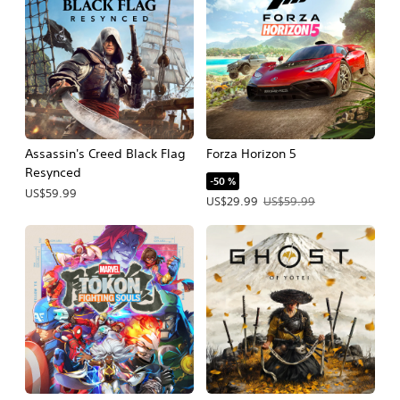
Assassin's Creed Black Flag
Forza Horizon 5
Resynced
-50 %
US$59.99
Precio de la oferta: US$29.99. Precio
US$29.99
US$59.99