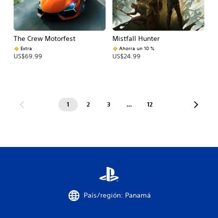
The Crew Motorfest
Mistfall Hunter
Extra
Ahorra un 10 %
US$69.99
US$24.99
1
2
3
…
12
País/región: Panamá