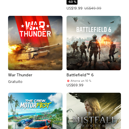
-60 %
Precio de la oferta: US$19.99. Precio
US$19.99
US$49.99
War Thunder
Battlefield™ 6
Ahorra un 10 %
Gratuito
US$69.99