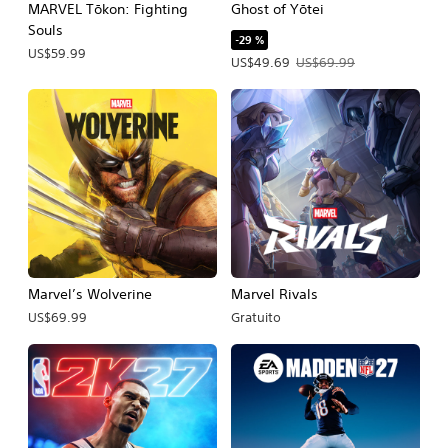
MARVEL Tōkon: Fighting
Ghost of Yōtei
Souls
-29 %
US$59.99
Precio de la oferta: US$49.69. Precio
US$49.69
US$69.99
Marvel’s Wolverine
Marvel Rivals
US$69.99
Gratuito