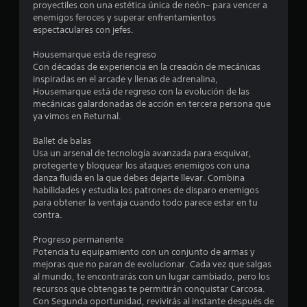
o
proyectiles con una estética única de neón– para vencer a
enemigos feroces y superar enfrentamientos
:
espectaculares con jefes.
4
Housemarque está de regreso
Con décadas de experiencia en la creación de mecánicas
.
inspiradas en el arcade y llenas de adrenalina,
Housemarque está de regreso con la evolución de las
5
mecánicas galardonadas de acción en tercera persona que
ya vimos en Returnal.
7
Ballet de balas
Usa un arsenal de tecnología avanzada para esquivar,
e
protegerte y bloquear los ataques enemigos con una
danza fluida en la que debes dejarte llevar. Combina
s
habilidades y estudia los patrones de disparo enemigos
para obtener la ventaja cuando todo parece estar en tu
t
contra.
r
Progreso permanente
Potencia tu equipamiento con un conjunto de armas y
e
mejoras que no paran de evolucionar. Cada vez que salgas
al mundo, te encontrarás con un lugar cambiado, pero los
l
recursos que obtengas te permitirán conquistar Carcosa.
Con Segunda oportunidad, revivirás al instante después de