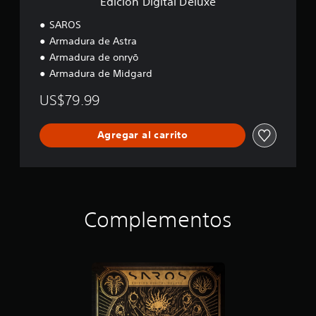
Edición Digital Deluxe
D
e
SAROS
l
Armadura de Astra
u
Armadura de onryō
x
e
Armadura de Midgard
US$79.99
Agregar al carrito
Complementos