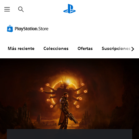
B
u
s
c
a
r
Más reciente
Colecciones
Ofertas
Suscripciones