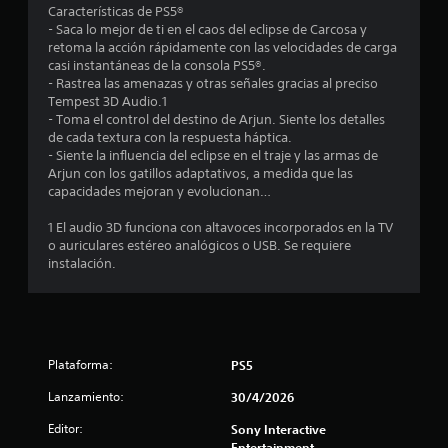
t
Características de PS5®
- Saca lo mejor de ti en el caos del eclipse de Carcosa y
r
retoma la acción rápidamente con las velocidades de carga
casi instantáneas de la consola PS5®.
e
- Rastrea las amenazas y otras señales gracias al preciso
Tempest 3D Audio.1
l
- Toma el control del destino de Arjun. Siente los detalles
de cada textura con la respuesta háptica.
l
- Siente la influencia del eclipse en el traje y las armas de
Arjun con los gatillos adaptativos, a medida que las
a
capacidades mejoran y evolucionan…
s
1 El audio 3D funciona con altavoces incorporados en la TV
o auriculares estéreo analógicos o USB. Se requiere
e
instalación.
n
u
Plataforma:
n
PS5
Lanzamiento:
30/4/2026
t
Editor:
Sony Interactive
o
Entertainment