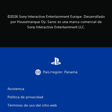
i
f
©2026 Sony Interactive Entertainment Europe. Desarrollado
por Housemarque Oy. Saros es una marca comercial de
i
Sony Interactive Entertainment LLC.
c
a
c
i
o
País/región: Panamá
n
Asistencia
e
Política de privacidad
s
Términos de uso del sitio web