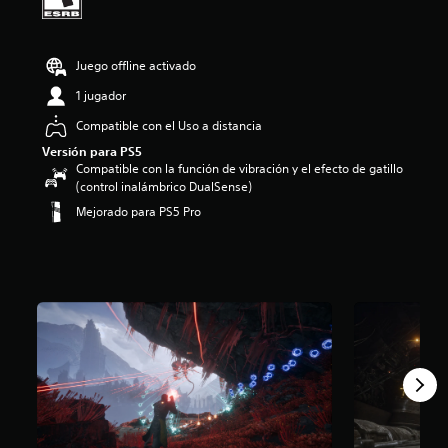
:
4
.
Juego offline activado
5
7
1 jugador
e
s
Compatible con el Uso a distancia
t
Versión para PS5
r
Compatible con la función de vibración y el efecto de gatillo
e
(control inalámbrico DualSense)
l
l
Mejorado para PS5 Pro
a
s
d
e
c
i
n
c
o
e
s
t
r