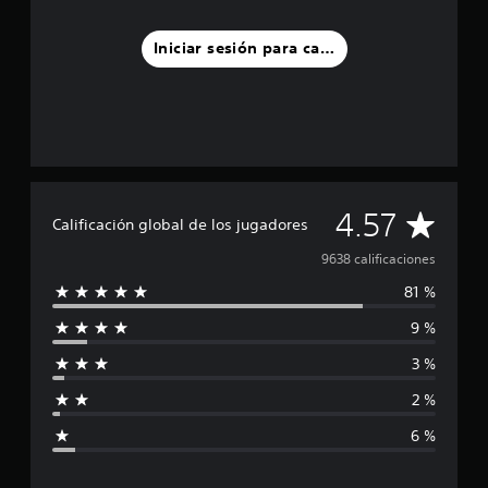
Iniciar sesión para calificar
C
4.57
Calificación global de los jugadores
a
9638 calificaciones
81 %
l
9 %
i
3 %
f
2 %
i
6 %
c