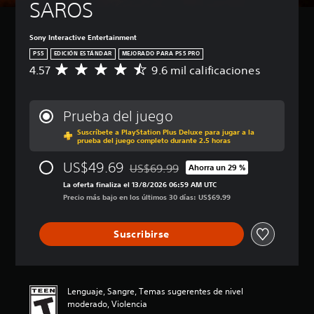
SAROS
Sony Interactive Entertainment
PS5
EDICIÓN ESTÁNDAR
MEJORADO PARA PS5 PRO
4.57
9.6 mil calificaciones
C
a
l
i
Prueba del juego
f
Suscríbete a PlayStation Plus Deluxe para jugar a la
i
prueba del juego completo durante 2.5 horas
c
a
US$49.69
US$69.99
Ahorra un 29 %
c
Rebajado del precio original de US$69.
i
La oferta finaliza el 13/8/2026 06:59 AM UTC
ó
Precio más bajo en los últimos 30 días: US$69.99
n
p
Suscribirse
r
o
m
e
d
Lenguaje, Sangre, Temas sugerentes de nivel
i
moderado, Violencia
o