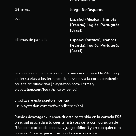
t
Géneros:
Juego De Disparos
Voz:
Español (México), Francés
a
(Francia), Inglés, Portugués
(Brasil)
l
Idiomas de pantalla:
Español (México), Francés
d
(Francia), Inglés, Portugués
(Brasil)
e
9
Las funciones en línea requieren una cuenta para PlayStation y 
6
están sujetas a los términos de servicio y a la correspondiente 
política de privacidad (playstation.com/Terms y 
3
playstation.com/legal/privacy-policy).
8
El software está sujeto a licencia 
(us.playstation.com/softwarelicense/sp).
c
Puedes descargar y reproducir este contenido en la consola PS5 
a
principal asociada a tu cuenta (a través de la configuración de 
“Uso compartido de consola y juego offline”) y en cualquier otra 
l
consola PS5 a la que entres con tu misma cuenta.