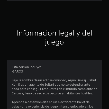
a
c
i
ó
Información legal y del
n
juego
p
r
o
Esta edición incluye:
-SAROS
m
Bajo la sombra de un eclipse ominoso, Arjun Devraj (Rahul
e
Kohli) es un agente de Soltari que no se detendrá ante
nada para conseguir respuestas en el mundo cambiante de
d
Carcosa, lleno de secretos oscuros y habitantes hostiles.
i
Aprende a desenvolverte en un electrificante ballet de
balas –una experiencia de juego intenso enfocado en los