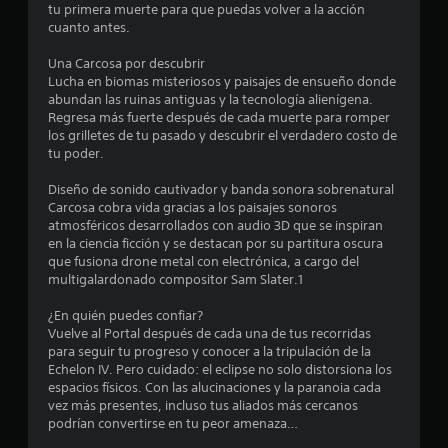
l
tu primera muerte para que puedas volver a la acción
cuanto antes.
a
Una Carcosa por descubrir
s
Lucha en biomas misteriosos y paisajes de ensueño donde
abundan las ruinas antiguas y la tecnología alienígena.
d
Regresa más fuerte después de cada muerte para romper
los grilletes de tu pasado y descubrir el verdadero costo de
e
tu poder.
c
Diseño de sonido cautivador y banda sonora sobrenatural
Carcosa cobra vida gracias a los paisajes sonoros
i
atmosféricos desarrollados con audio 3D que se inspiran
en la ciencia ficción y se destacan por su partitura oscura
n
que fusiona drone metal con electrónica, a cargo del
multigalardonado compositor Sam Slater.1
c
¿En quién puedes confiar?
o
Vuelve al Portal después de cada una de tus recorridas
para seguir tu progreso y conocer a la tripulación de la
e
Echelon IV. Pero cuidado: el eclipse no solo distorsiona los
espacios físicos. Con las alucinaciones y la paranoia cada
vez más presentes, incluso tus aliados más cercanos
s
podrían convertirse en tu peor amenaza…