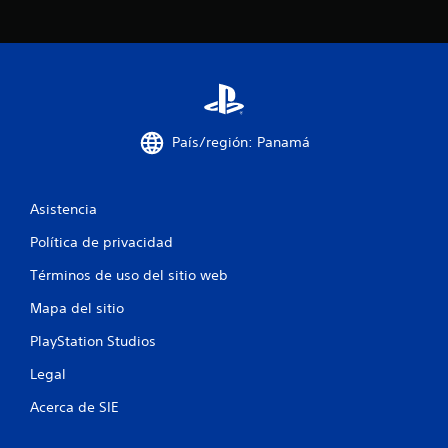
p
c
a
i
r
n
a
e
i
m
n
á
v
t
e
i
País/región: Panamá
r
c
t
a
i
(
r
Asistencia
s
l
o
o
Política de privacidad
l
s
o
j
Términos de uso del sitio web
e
o
l
Mapa del sitio
y
j
s
u
PlayStation Studios
t
e
i
Legal
g
c
o
k
Acerca de SIE
o
s
f
.
f