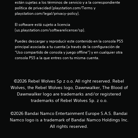
están sujetas a los términos de servicio y a la correspondiente 
e
S
política de privacidad (playstation.com/Terms y 
e
e
playstation.com/legal/privacy-policy).
l
o
g
f
El software está sujeto a licencia 
a
r
(us.playstation.com/softwarelicense/sp).
m
e
e
c
Puedes descargar y reproducir este contenido en la consola PS5 
p
e
principal asociada a tu cuenta (a través de la configuración de 
l
n
“Uso compartido de consola y juego offline”) y en cualquier otra 
a
a
consola PS5 a la que entres con tu misma cuenta.
y
l
o
g
l
u
a
n
©2026 Rebel Wolves Sp z o.o. All right reserved. Rebel
e
a
x
Wolves, the Rebel Wolves logo, Dawnwalker, The Blood of
s
p
Dawnwalker logo are trademarks and/or registered
o
e
p
trademarks of Rebel Wolves Sp. z o.o.
r
c
i
i
©2026 Bandai Namco Entertainment Europe S.A.S. Bandai
e
o
Namco logo is a trademark of Bandai Namco Holdings Inc.
n
n
c
All rights reserved.
e
i
s
a