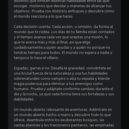
distintos que ofrecen distintas habilidades entre las que
l
y
escoger, misterios que develar y maneras de alcanzar tus
j
s
objetivos. Prueba con distintos enfoques y descubre cómo
u
t
el mundo reacciona a lo que haces.
e
i
c
g
Cada decisión cuenta: Cada acción, u omisión, da forma al
k
o
mundo que te rodea. Los días de tu familia están contados
s
y el tiempo avanza cada vez que aceptas una misión, lo
P
.
que te acerca más y más al final, así que elige
u
cuidadosamente a quién ayudas y a quién no porque no
e
tendrás tiempo para todos. El mundo no espera a nadie y
d
I
tampoco lo hace el villano.
e
n
s
v
Espadas, garras e ira: Desafía la gravedad, conviértete en
p
e
una brutal fuerza de la naturaleza y usa tus habilidades
a
r
sobrenaturales como vampiro o alza tu espada y blande
u
s
magia poderosa para eliminar a tus enemigos como
s
humano. Prueba y adáptate conforme cambies durante el
i
a
día y la noche, ya que cada forma tiene sus fortalezas y sus
ó
r
debilidades.
n
e
l
d
Un mundo abierto rebosante de aventuras: Adéntrate en
j
e
un mundo abierto hecho a mano y descubre todo lo que
u
j
ofrece, deambula entre los exuberantes bosques, las
e
o
vastas planicies y los traicioneros pantanos, las empinadas
g