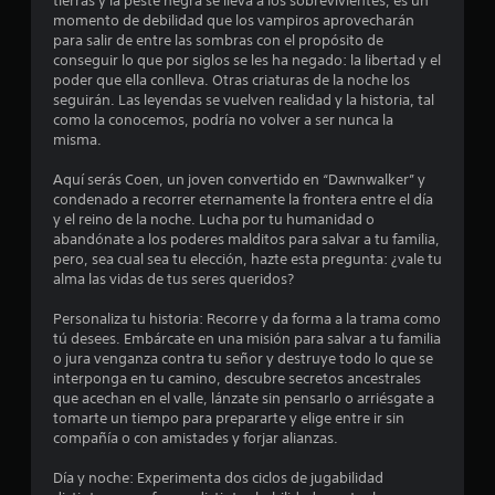
tierras y la peste negra se lleva a los sobrevivientes, es un
u
o
momento de debilidad que los vampiros aprovecharán
a
n
para salir de entre las sombras con el propósito de
l
e
conseguir lo que por siglos se les ha negado: la libertad y el
q
s
poder que ella conlleva. Otras criaturas de la noche los
u
d
seguirán. Las leyendas se vuelven realidad y la historia, tal
i
e
como la conocemos, podría no volver a ser nunca la
e
s
misma.
r
e
m
n
Aquí serás Coen, un joven convertido en “Dawnwalker” y
o
s
condenado a recorrer eternamente la frontera entre el día
m
i
y el reino de la noche. Lucha por tu humanidad o
e
b
abandónate a los poderes malditos para salvar a tu familia,
n
i
pero, sea cual sea tu elección, hazte esta pregunta: ¿vale tu
t
l
alma las vidas de tus seres queridos?
o
i
.
d
Personaliza tu historia: Recorre y da forma a la trama como
a
tú desees. Embárcate en una misión para salvar a tu familia
P
d
o jura venganza contra tu señor y destruye todo lo que se
a
d
interponga en tu camino, descubre secretos ancestrales
e
u
que acechan en el valle, lánzate sin pensarlo o arriésgate a
l
s
tomarte un tiempo para prepararte y elige entre ir sin
o
compañía o con amistades y forjar alianzas.
a
s
d
j
Día y noche: Experimenta dos ciclos de jugabilidad
e
o