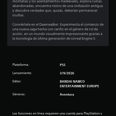
y
montañas y los asentamientos medievales, explora ruinas
o
s
abandonadas, encuentra restos de una civilización antigua
e
y descubre verdades que, quizás, deberían permanecer
t
n
ocultas.
i
c
c
u
Conviértete en el Dawnwalker: Experimenta el comienzo de
a
k
una nueva saga hecha con cariño en el género de rol de
l
a
acción, en un mundo visualmente impresionante gracias a
q
j
la tecnología de última generación de Unreal Engine 5.
u
u
i
s
e
t
r
a
m
b
o
Plataforma:
PS5
l
m
e
Lanzamiento:
e
3/9/2026
n
(
Editor:
BANDAI NAMCO
t
b
ENTERTAINMENT EUROPE
o
á
d
s
Géneros:
Aventura
u
i
r
c
a
a
n
Las funciones en línea requieren una cuenta para PlayStation y 
)
t