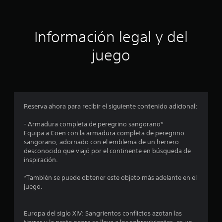
r
i
l
c
o
a
Información legal y del
s
)
c
juego
S
o
e
n
o
t
f
r
r
o
e
l
c
Reserva ahora para recibir el siguiente contenido adicional:
e
e
s
n
- Armadura completa de peregrino sangorano*
d
a
Equipa a Coen con la armadura completa de peregrino
e
l
sangorano, adornado con el emblema de un herrero
l
g
desconocido que viajó por el continente en búsqueda de
j
u
inspiración.
u
n
e
a
*También se puede obtener este objeto más adelante en el
g
s
juego.
o
o
e
p
n
c
Europa del siglo XIV: Sangrientos conflictos azotan las
c
i