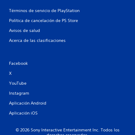
l
S
Términos de servicio de PlayStation
i
n
e
Política de cancelación de PS Store
e
p
)
u
Avisos de salud
.
e
Acerca de las clasificaciones
d
e
G
j
u
u
a
Facebook
g
r
a
d
X
r
a
s
d
YouTube
i
o
Instagram
n
m
p
a
Aplicación Android
u
n
l
u
Aplicación iOS
s
a
a
l
© 2026 Sony Interactive Entertainment Inc. Todos los
c
P
derechos reservados.