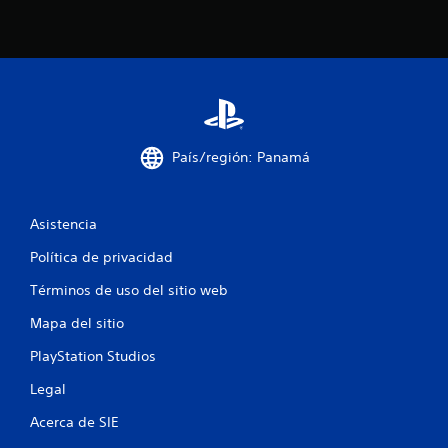
o
o
v
o
z
.
País/región: Panamá
Asistencia
Política de privacidad
Términos de uso del sitio web
Mapa del sitio
PlayStation Studios
Legal
Acerca de SIE