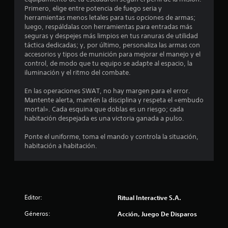
n
Primero, elige entre potencia de fuego seria y
i
herramientas menos letales para tus opciones de armas;
c
luego, respáldalas con herramientas para entradas más
a
seguras y despejes más limpios en tus ranuras de utilidad
c
táctica dedicadas; y, por último, personaliza las armas con
i
accesorios y tipos de munición para mejorar el manejo y el
o
control, de modo que tu equipo se adapte al espacio, la
n
iluminación y el ritmo del combate.
e
s
En las operaciones SWAT, no hay margen para el error.
d
Mantente alerta, mantén la disciplina y respeta el «embudo
e
mortal». Cada esquina que doblas es un riesgo; cada
e
habitación despejada es una victoria ganada a pulso.
n
t
Ponte el uniforme, toma el mando y controla la situación,
r
habitación a habitación.
a
d
a
d
e
t
Editor:
Ritual Interactive S.A.
e
Géneros:
Acción, Juego De Disparos
x
t