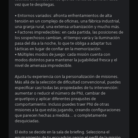
l
s
vez que te despliegas.
m
i
e
n
• Entornos variados: afronta enfrentamientos de alta
n
n
tensión en un complejo de oficinas, una fábrica industrial,
t
e
una granja rural, una extensa urbanización y mucho más.
e
c
• Factores impredecibles: en cada partida, las posiciones de
s
e
los sospechosos cambian, el tiempo varía y la iluminación
u
s
pasa del día a la noche, lo que te obliga a adaptar tus
b
i
tácticas en lugar de confiar en la memorización.
t
d
• Múltiples modos de juego: cada misión cuenta con
i
a
modos distintos para mantener la jugabilidad fresca y el
t
d
nivel de amenaza impredecible.
u
d
l
e
Ajusta tu experiencia con la personalización de misiones.
a
u
Más allá de la selección de dificultad convencional, puedes
d
s
especificar casi todas las propiedades de tu intervención:
o
a
aumentar o reducir el número de PNJ, cambiar de
.
r
arquetipos y aplicar diferentes preajustes de
l
comportamiento. Incluso puedes traer PNJ de otras
a
misiones a la que estás jugando, creando configuraciones
s
que parecen hechas a medida... o completamente
c
desquiciadas.
o
m
El éxito se decide en la sala de briefing. Selecciona el
u
equipamiento de tu escuadrón según el perfil de la misión.