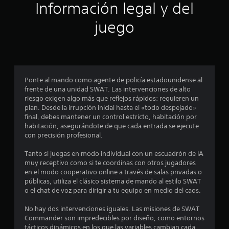
a
d
v
s
Información legal y del
o
m
e
i
i
h
á
n
s
g
juego
a
s
a
u
n
b
f
j
a
a
l
á
u
l
c
a
c
g
i
i
d
i
a
z
ó
o
l
r
a
n
Ponte al mando como agente de policía estadounidense al
d
d
.
c
.
frente de una unidad SWAT. Las intervenciones de alto
e
i
i
riesgo exigen algo más que reflejos rápidos: requieren un
l
f
ó
plan. Desde la irrupción inicial hasta el «todo despejado»
j
e
n
final, debes mantener un control estricto, habitación por
u
r
f
habitación, asegurándote de que cada entrada se ejecute
e
e
r
con precisión profesional.
g
n
o
o
c
n
Tanto si juegas en modo individual con un escuadrón de IA
e
i
t
muy receptivo como si te coordinas con otros jugadores
s
a
a
en el modo cooperativo online a través de salas privadas o
t
r
l
públicas, utiliza el clásico sistema de mando al estilo SWAT
á
l
(
o el chat de voz para dirigir a tu equipo en medio del caos.
t
o
H
o
s
U
No hay dos intervenciones iguales. Las misiones de SWAT
t
.
D
Commander son impredecibles por diseño, como entornos
a
)
tácticos dinámicos en los que las variables cambian cada