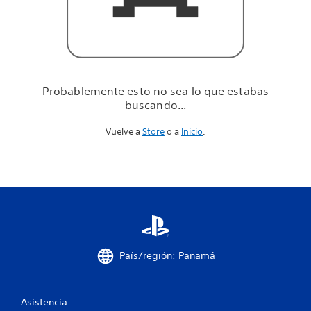
u
e
e
s
t
a
b
Probablemente esto no sea lo que estabas
a
buscando...
s
b
Vuelve a
Store
o a
Inicio
.
u
s
c
a
n
d
o
.
.
.
País/región: Panamá
Asistencia