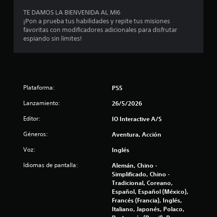
r
c
d
TE DAMOS LA BIENVENIDA AL MI6
a
e
e
¡Pon a prueba tus habilidades y repite tus misiones
l
u
favoritas con modificadores adicionales para disfrutar
d
n
l
espiando sin límites!
e
l
c
í
l
a
m
d
i
a
a
t
j
e
Plataforma:
PS5
s
o
d
y
e
Lanzamiento:
26/5/2026
e
s
t
t
i
Editor:
IO Interactive A/S
n
i
e
Géneros:
Aventura, Acción
c
m
u
k
p
Voz:
Inglés
a
o
n
)
n
Idiomas de pantalla:
Alemán, Chino -
a
.
Simplificado, Chino -
l
t
Tradicional, Coreano,
ó
Español, Español (México),
R
g
o
Francés (Francia), Inglés,
e
i
Italiano, Japonés, Polaco,
c
c