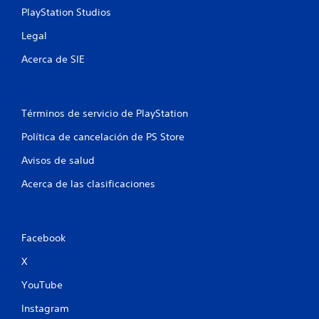
m
e
PlayStation Studios
l
o
j
v
Legal
u
i
e
Acerca de SIE
m
g
i
o
e
e
n
n
Términos de servicio de PlayStation
t
c
o
u
Política de cancelación de PS Store
a
P
l
Avisos de salud
u
q
e
Acerca de las clasificaciones
u
d
i
e
e
s
r
j
m
Facebook
u
o
g
X
m
a
e
r
YouTube
n
s
t
i
Instagram
o
n