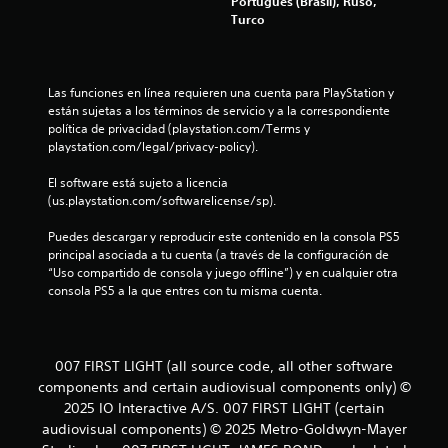
t
Portugués (Brasil), Ruso,
o
o
Turco
q
r
a
u
d
e
a
l
s
t
Las funciones en línea requieren una cuenta para PlayStation y 
e
d
o
están sujetas a los términos de servicio y a la correspondiente 
u
política de privacidad (playstation.com/Terms y 
r
s
e
playstation.com/legal/privacy-policy).
i
e
o
e
2
El software está sujeto a licencia 
s
n
(us.playstation.com/softwarelicense/sp).
e
d
8
l
e
Puedes descargar y reproducir este contenido en la consola PS5 
j
c
principal asociada a tu cuenta (a través de la configuración de 
4
u
o
“Uso compartido de consola y juego offline”) y en cualquier otra 
e
n
consola PS5 a la que entres con tu misma cuenta.
9
g
t
o
7
r
.
o
007 FIRST LIGHT (all source code, all other software
c
l
S
components and certain audiovisual components only) ©
e
e
a
2025 IO Interactive A/S. 007 FIRST LIGHT (certain
s
p
audiovisual components) © 2025 Metro-Goldwyn-Mayer
P
u