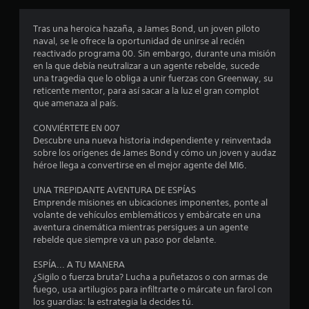
a
o
e
v
a
Tras una heroica hazaña, a James Bond, un joven piloto
s
i
p
naval, se le ofrece la oportunidad de unirse al recién
m
a
reactivado programa 00. Sin embargo, durante una misión
d
i
r
en la que debía neutralizar a un agente rebelde, sucede
e
e
una tragedia que lo obliga a unir fuerzas con Greenway, su
n
c
e
reticente mentor, para así sacar a la luz el gran complot
t
e
que amenaza al país.
o
n
c
h
e
CONVIÉRTETE EN 007
o
n
i
Descubre una nueva historia independiente y reinventada
r
p
sobre los orígenes de James Bond y cómo un joven y audaz
i
a
n
héroe llega a convertirse en el mejor agente del MI6.
z
n
o
t
c
UNA TREPIDANTE AVENTURA DE ESPÍAS
n
a
Emprende misiones en ubicaciones imponentes, ponte al
t
l
o
volante de vehículos emblemáticos y embárcate en una
a
l
aventura cinemática mientras persigues a un agente
l
a
e
rebelde que siempre va un paso por delante.
y
d
v
e
s
ESPÍA... A TU MANERA
e
n
¿Sigilo o fuerza bruta? Lucha a puñetazos o con armas de
r
t
t
fuego, usa artilugios para infiltrarte o márcate un farol con
t
r
los guardias: la estrategia la decides tú.
i
o