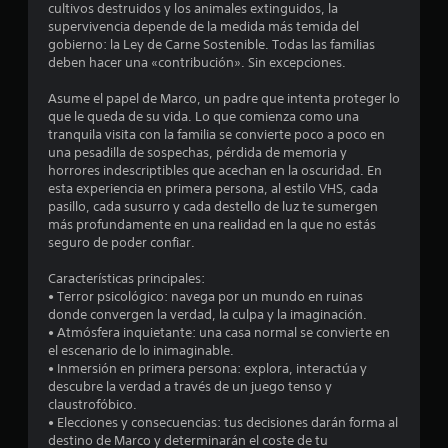
s
cultivos destruidos y los animales extinguidos, la
n
supervivencia depende de la medida más temida del
d
p
gobierno: la Ley de Carne Sostenible. Todas las familias
u
deben hacer una «contribución». Sin excepciones.
e
l
s
Asume el papel de Marco, un padre que intenta proteger lo
c
que le queda de su vida. Lo que comienza como una
a
tranquila visita con la familia se convierte poco a poco en
c
i
una pesadilla de sospechas, pérdida de memoria y
i
horrores indescriptibles que acechan en la oscuridad. En
o
n
esta experiencia en primera persona, al estilo VHS, cada
n
pasillo, cada susurro y cada destello de luz te sumergen
c
e
más profundamente en una realidad en la que no estás
s
seguro de poder confiar.
o
r
á
Características principales:
e
• Terror psicológico: navega por un mundo en ruinas
p
donde convergen la verdad, la culpa y la imaginación.
i
s
• Atmósfera inquietante: una casa normal se convierte en
d
el escenario de lo inimaginable.
a
t
• Inmersión en primera persona: explora, interactúa y
s
descubre la verdad a través de un juego tenso y
d
r
claustrofóbico.
e
• Elecciones y consecuencias: tus decisiones darán forma al
e
b
destino de Marco y determinarán el coste de tu