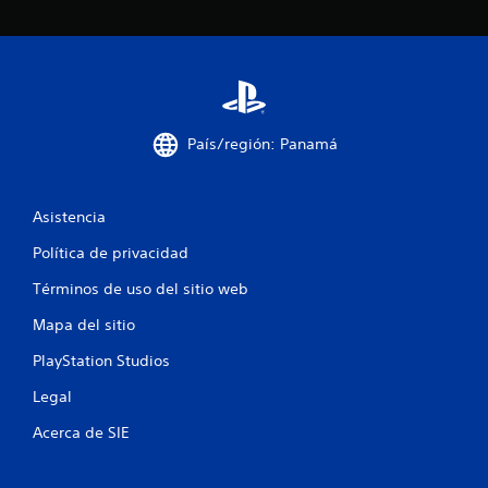
d
a
a
d
c
d
e
i
p
u
o
País/región: Panamá
l
s
n
a
r
Asistencia
e
l
o
Política de privacidad
s
s
Términos de uso del sitio web
b
o
Mapa del sitio
t
o
PlayStation Studios
n
e
Legal
s
r
Acerca de SIE
á
p
i