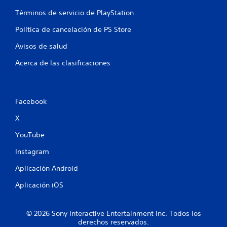
d
Términos de servicio de PlayStation
a
m
Política de cancelación de PS Store
e
n
Avisos de salud
t
e
Acerca de las clasificaciones
o
d
e
n
Facebook
t
r
X
o
YouTube
d
e
Instagram
u
n
Aplicación Android
l
í
Aplicación iOS
m
i
t
© 2026 Sony Interactive Entertainment Inc. Todos los
e
derechos reservados.
d