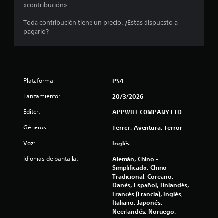
o
«contribución».
l
t
Toda contribución tiene un precio. ¿Estás dispuesto a
o
l
pagarlo?
n
e
a
s
P
s
u
Plataforma:
PS4
e
e
d
Lanzamiento:
20/3/2026
e
n
s
Editor:
APPWILL COMPANY LTD
j
u
u
Géneros:
Terror, Aventura, Terror
g
n
Voz:
Inglés
a
r
t
Idiomas de pantalla:
Alemán, Chino -
y
Simplificado, Chino -
d
o
Tradicional, Coreano,
e
Danés, Español, Finlandés,
s
t
Francés (Francia), Inglés,
p
Italiano, Japonés,
l
a
Neerlandés, Noruego,
a