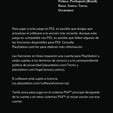
Polaco, Portugués (Brasil),
z
Ruso, Sueco, Turco,
l
a
Ucraniano
r
d
t
e
e
p
Para jugar a este juego en PS5, es posible que tengas que 
o
actualizar el software a la versión más reciente. Aunque este 
6
r
juego es compatible con PS5, es posible que falten algunas de 
l
las funciones disponibles para PS4. Consulta 
0
o
PlayStation.com/bc para obtener más información.
s
c
m
Las funciones en línea requieren una cuenta para PlayStation y 
e
están sujetas a los términos de servicio y a la correspondiente 
a
n
política de privacidad (playstation.com/Terms y 
ú
playstation.com/legal/privacy-policy).
s
l
s
El software está sujeto a licencia 
i
i
(us.playstation.com/softwarelicense/sp).
n
n
f
Tarifa única para jugar en el sistema PS4™ principal designado 
e
de la cuenta y en otros sistemas PS4™ al iniciar sesión con esa 
c
i
cuenta.
e
s
c
i