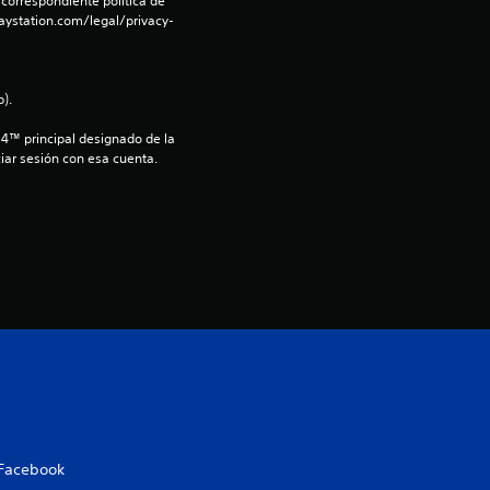
 correspondiente política de 
aystation.com/legal/privacy-
r
e
).
l
S4™ principal designado de la 
iar sesión con esa cuenta.
l
a
s
d
e
c
i
Facebook