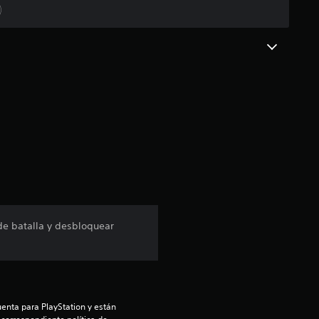
d
)
i
o
:
4
.
4
1
 de batalla y desbloquear
e
s
t
enta para PlayStation y están 