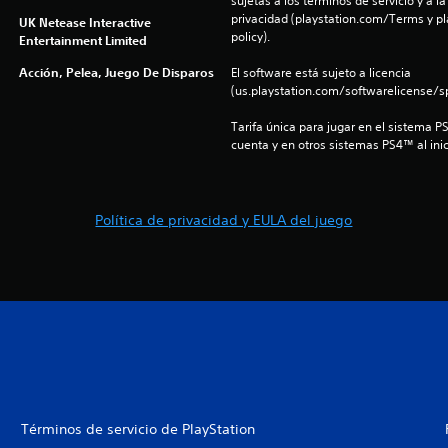
sujetas a los términos de servicio y a la
privacidad (playstation.com/Terms y pl
UK Netease Interactive
policy).
Entertainment Limited
Acción, Pelea, Juego De Disparos
El software está sujeto a licencia 
(us.playstation.com/softwarelicense/sp
Tarifa única para jugar en el sistema P
cuenta y en otros sistemas PS4™ al inic
Política de privacidad y EULA del juego
Términos de servicio de PlayStation