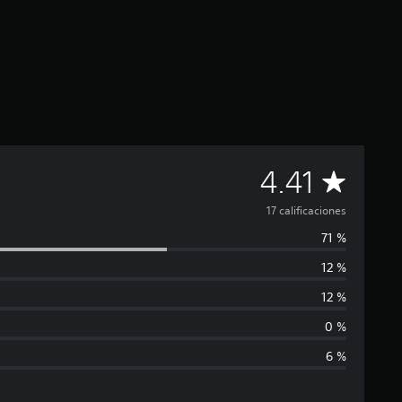
C
4.41
a
17 calificaciones
71 %
l
12 %
i
12 %
f
0 %
6 %
i