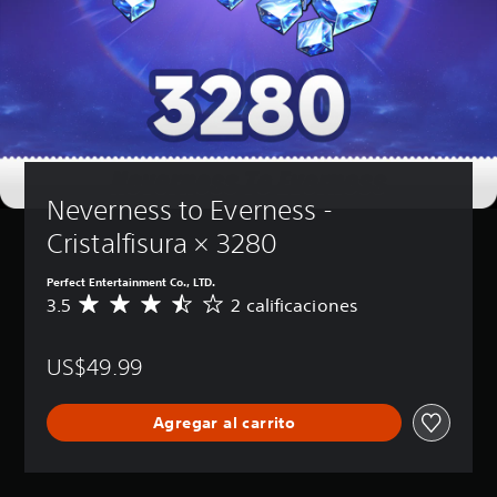
Neverness to Everness - 
Cristalfisura × 3280
Perfect Entertainment Co., LTD.
3.5
2 calificaciones
C
a
l
US$49.99
i
f
i
Agregar al carrito
c
a
c
i