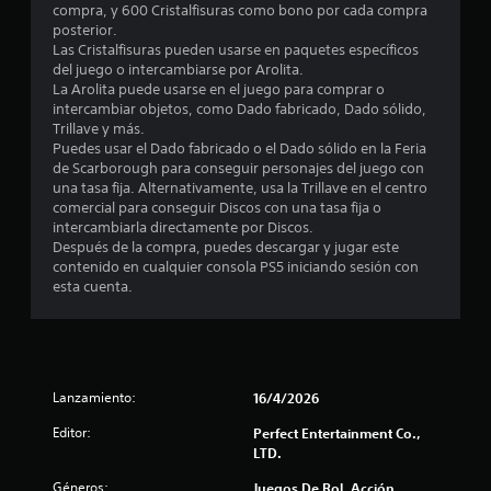
m
compra, y 600 Cristalfisuras como bono por cada compra
posterior.
e
Las Cristalfisuras pueden usarse en paquetes específicos
del juego o intercambiarse por Arolita.
d
La Arolita puede usarse en el juego para comprar o
intercambiar objetos, como Dado fabricado, Dado sólido,
i
Trillave y más.
Puedes usar el Dado fabricado o el Dado sólido en la Feria
o
de Scarborough para conseguir personajes del juego con
una tasa fija. Alternativamente, usa la Trillave en el centro
:
comercial para conseguir Discos con una tasa fija o
intercambiarla directamente por Discos.
3
Después de la compra, puedes descargar y jugar este
contenido en cualquier consola PS5 iniciando sesión con
.
esta cuenta.
5
e
Lanzamiento:
16/4/2026
s
Editor:
Perfect Entertainment Co.,
t
LTD.
Géneros:
Juegos De Rol, Acción,