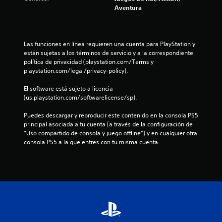
r
Aventura
e
l
Las funciones en línea requieren una cuenta para PlayStation y 
están sujetas a los términos de servicio y a la correspondiente 
l
política de privacidad (playstation.com/Terms y 
playstation.com/legal/privacy-policy).
a
El software está sujeto a licencia 
s
(us.playstation.com/softwarelicense/sp).
d
Puedes descargar y reproducir este contenido en la consola PS5 
principal asociada a tu cuenta (a través de la configuración de 
e
“Uso compartido de consola y juego offline”) y en cualquier otra 
consola PS5 a la que entres con tu misma cuenta.
c
i
n
c