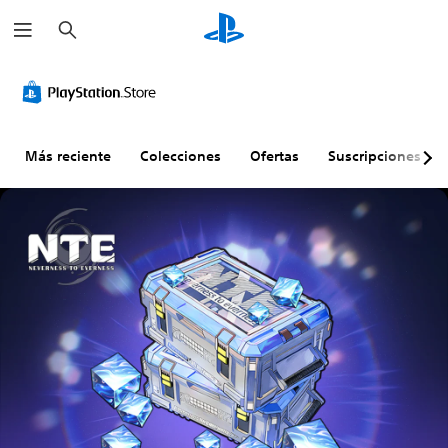
B
u
s
c
a
r
Más reciente
Colecciones
Ofertas
Suscripciones