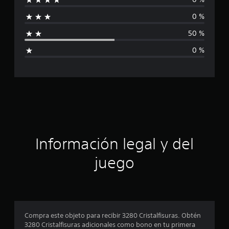
i
2
c
0 %
f
a
50 %
l
i
i
0 %
f
c
i
c
a
a
c
c
i
o
i
n
e
s
ó
Información legal y del
n
juego
p
r
o
Compra este objeto para recibir 3280 Cristalfisuras. Obtén
3280 Cristalfisuras adicionales como bono en tu primera