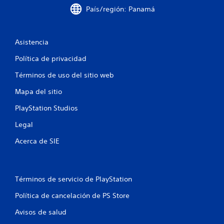
o
País/región: Panamá
e
s
Asistencia
t
Política de privacidad
r
Términos de uso del sitio web
e
Mapa del sitio
l
PlayStation Studios
Legal
l
Acerca de SIE
a
s
Términos de servicio de PlayStation
e
Política de cancelación de PS Store
n
Avisos de salud
u