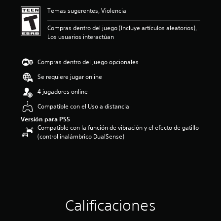
ó
Temas sugerentes, Violencia
n
p
Compras dentro del juego (Incluye artículos aleatorios),
r
Los usuarios interactúan
o
m
e
Compras dentro del juego opcionales
d
i
Se requiere jugar online
o
4 jugadores online
:
3
Compatible con el Uso a distancia
.
Versión para PS5
5
Compatible con la función de vibración y el efecto de gatillo
e
(control inalámbrico DualSense)
s
t
r
e
l
l
a
s
Calificaciones
d
e