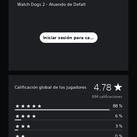
Watch Dogs 2 - Atuendo de Defalt
s
d
e
c
i
n
c
Iniciar sesión para calificar
o
e
s
t
r
e
l
l
C
4.78
a
Calificación global de los jugadores
s
a
694 calificaciones
e
n
88 %
l
u
n
6 %
i
t
o
3 %
f
t
0 %
a