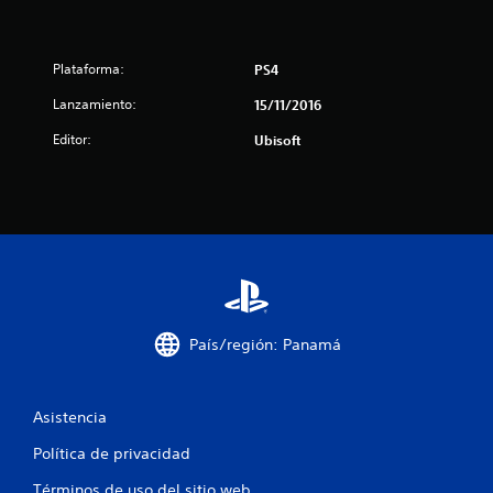
e
l
Plataforma:
PS4
l
Lanzamiento:
15/11/2016
a
Editor:
Ubisoft
s
d
e
c
i
País/región: Panamá
n
c
Asistencia
o
Política de privacidad
Términos de uso del sitio web