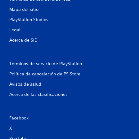
e
Mapa del sitio
s
PlayStation Studios
t
Legal
r
Acerca de SIE
e
l
Términos de servicio de PlayStation
l
Política de cancelación de PS Store
a
Avisos de salud
s
Acerca de las clasificaciones
e
n
Facebook
u
X
YouTube