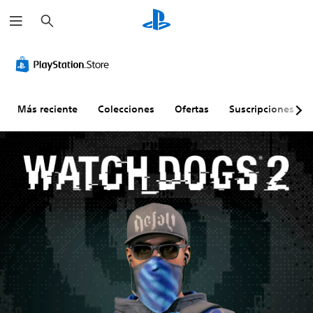
B
u
s
c
a
r
Más reciente
Colecciones
Ofertas
Suscripciones