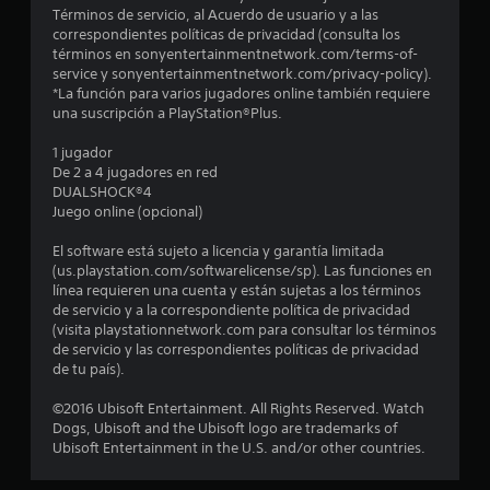
d
Términos de servicio, al Acuerdo de usuario y a las
correspondientes políticas de privacidad (consulta los
i
términos en sonyentertainmentnetwork.com/terms-of-
service y sonyentertainmentnetwork.com/privacy-policy).
o
*La función para varios jugadores online también requiere
una suscripción a PlayStation®Plus.
:
1 jugador
4
De 2 a 4 jugadores en red
DUALSHOCK®4
.
Juego online (opcional)
7
El software está sujeto a licencia y garantía limitada
(us.playstation.com/softwarelicense/sp). Las funciones en
línea requieren una cuenta y están sujetas a los términos
8
de servicio y a la correspondiente política de privacidad
(visita playstationnetwork.com para consultar los términos
e
de servicio y las correspondientes políticas de privacidad
de tu país).
s
©2016 Ubisoft Entertainment. All Rights Reserved. Watch
t
Dogs, Ubisoft and the Ubisoft logo are trademarks of
Ubisoft Entertainment in the U.S. and/or other countries.
r