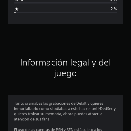
i
l
2 %
d
c
e
6
a
9
4
c
c
a
i
l
i
f
ó
Información legal y del
i
c
n
juego
a
c
p
i
o
r
n
e
o
Tanto si amabas las grabaciones de Defalt y quieres
s
inmortalizarlo como si odiabas a este hacker anti-DedSec y
m
quieres trolear su memoria, ahora puedes atraer la
atención de sus fans.
e
El uso de las cuentas de PSN y SEN está sujeto a los