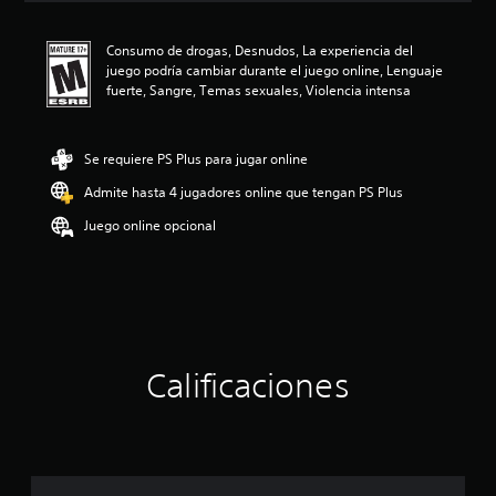
c
i
Consumo de drogas, Desnudos, La experiencia del
ó
juego podría cambiar durante el juego online, Lenguaje
n
fuerte, Sangre, Temas sexuales, Violencia intensa
p
r
o
m
Se requiere PS Plus para jugar online
e
Admite hasta 4 jugadores online que tengan PS Plus
d
i
Juego online opcional
o
:
4
.
7
8
e
s
Calificaciones
t
r
e
l
l
a