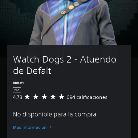
Watch Dogs 2 - Atuendo 
de Defalt
Ubisoft
PS4
4.78
694 calificaciones
C
a
l
No disponible para la compra
i
f
i
Más información
c
a