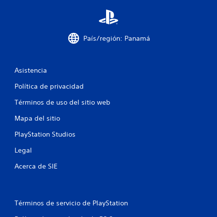
e
s
País/región: Panamá
t
r
Asistencia
e
Política de privacidad
l
Términos de uso del sitio web
l
Mapa del sitio
a
PlayStation Studios
Legal
s
Acerca de SIE
e
n
Términos de servicio de PlayStation
u