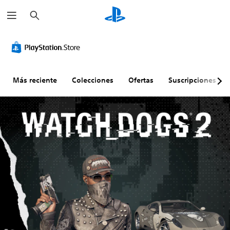
B
u
s
c
a
r
Más reciente
Colecciones
Ofertas
Suscripciones