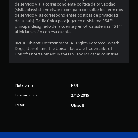
de servicio y a la correspondiente política de privacidad
e
(visita playstationnetwork.com para consultar los términos
de servicio y las correspondientes políticas de privacidad
l
de tu país). Tarifa única para jugar en el sistema PS4™
principal designado de la cuenta y en otros sistemas PS4™
l
al iniciar sesión con esa cuenta.
a
©2016 Ubisoft Entertainment. All Rights Reserved. Watch
Dogs, Ubisoft and the Ubisoft logo are trademarks of
s
Ubisoft Entertainment in the U.S. and/or other countries.
d
e
Plataforma:
PS4
c
Lanzamiento:
2/12/2016
i
Editor:
Ubisoft
n
c
o