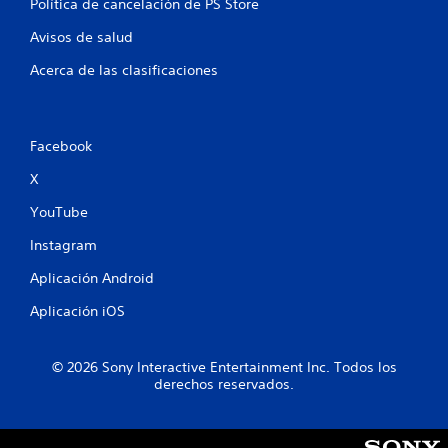
Política de cancelación de PS Store
n
Avisos de salud
t
Acerca de las clasificaciones
o
t
Facebook
a
X
l
YouTube
d
Instagram
e
Aplicación Android
6
Aplicación iOS
4
© 2026 Sony Interactive Entertainment Inc. Todos los
7
derechos reservados.
c