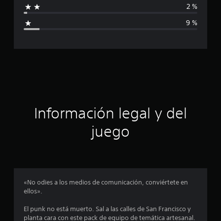
2 %
l
i
d
9 %
e
c
6
4
a
7
c
c
a
l
i
i
f
ó
i
Información legal y del
c
n
a
juego
c
i
p
o
n
r
e
s
o
«No odies a los medios de comunicación, conviértete en
ellos».
m
El punk no está muerto. Sal a las calles de San Francisco y
e
planta cara con este pack de equipo de temática artesanal.