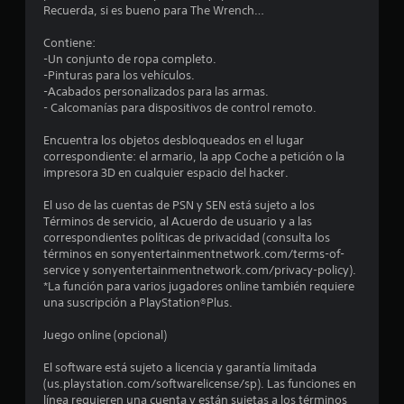
Recuerda, si es bueno para The Wrench…
d
Contiene:
i
-Un conjunto de ropa completo.
-Pinturas para los vehículos.
o
-Acabados personalizados para las armas.
- Calcomanías para dispositivos de control remoto.
:
Encuentra los objetos desbloqueados en el lugar
4
correspondiente: el armario, la app Coche a petición o la
impresora 3D en cualquier espacio del hacker.
.
El uso de las cuentas de PSN y SEN está sujeto a los
4
Términos de servicio, al Acuerdo de usuario y a las
correspondientes políticas de privacidad (consulta los
términos en sonyentertainmentnetwork.com/terms-of-
1
service y sonyentertainmentnetwork.com/privacy-policy).
*La función para varios jugadores online también requiere
e
una suscripción a PlayStation®Plus.
s
Juego online (opcional)
t
El software está sujeto a licencia y garantía limitada
(us.playstation.com/softwarelicense/sp). Las funciones en
r
línea requieren una cuenta y están sujetas a los términos