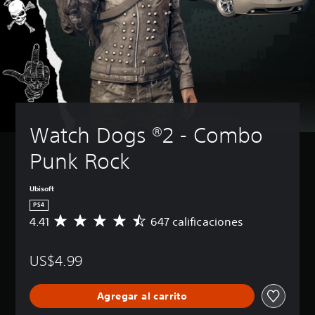
Watch Dogs ®2 - Combo 
Punk Rock
Ubisoft
PS4
4.41
647 calificaciones
C
a
l
US$4.99
i
f
i
Agregar al carrito
c
a