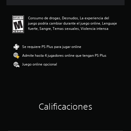
c
i
ó
Consumo de drogas, Desnudos, La experiencia del
n
juego podría cambiar durante el juego online, Lenguaje
p
fuerte, Sangre, Temas sexuales, Violencia intensa
r
o
m
e
Se requiere PS Plus para jugar online
d
Admite hasta 4 jugadores online que tengan PS Plus
i
o
Juego online opcional
:
4
.
4
1
e
s
t
Calificaciones
r
e
l
l
a