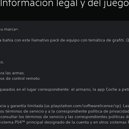
Información legal y del juego
su marca».
 la bahía con este llamativo pack de equipo con temática de grafiti.
to.
ra las armas.
vos de control remoto.
queados en el lugar correspondiente: el armario, la app Coche a pet
encia y garantía limitada (us.playstation.com/softwarelicense/sp). La
os términos de servicio y a la correspondiente política de privacidad
onsultar los términos de servicio y las correspondientes políticas d
 sistema PS4™ principal designado de la cuenta y en otros sistemas 