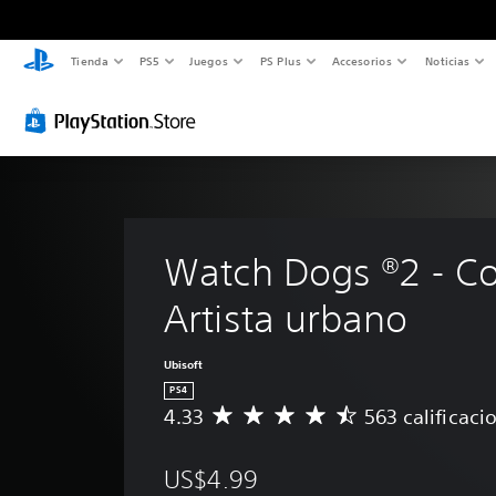
Tienda
PS5
Juegos
PS Plus
Accesorios
Noticias
Watch Dogs ®2 - C
Artista urbano
Ubisoft
PS4
4.33
563 calificaci
C
a
l
US$4.99
i