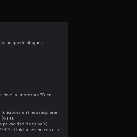
i
ó
n
p
 Que no quede ninguna
r
o
m
e
ición o la impresora 3D en
d
s funciones en línea requieren
i
 (visita
e privacidad de tu país).
o
PS4™ al iniciar sesión con esa