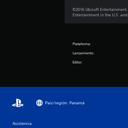
n
e
©2016 Ubisoft Entertainment.
s
Entertainment in the U.S. and
Plataforma:
Lanzamiento:
Editor:
País/región: Panamá
Asistencia