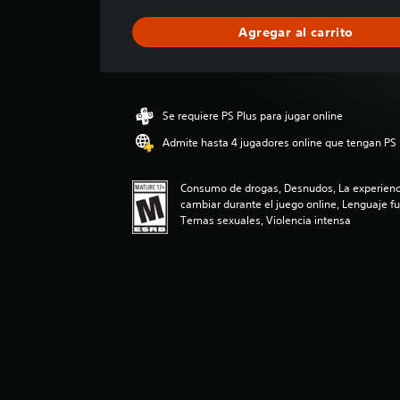
f
i
Agregar al carrito
c
a
c
i
ó
Se requiere PS Plus para jugar online
n
p
Admite hasta 4 jugadores online que tengan PS 
r
o
Consumo de drogas, Desnudos, La experienci
m
cambiar durante el juego online, Lenguaje fu
e
Temas sexuales, Violencia intensa
d
i
o
:
4
.
3
3
e
s
t