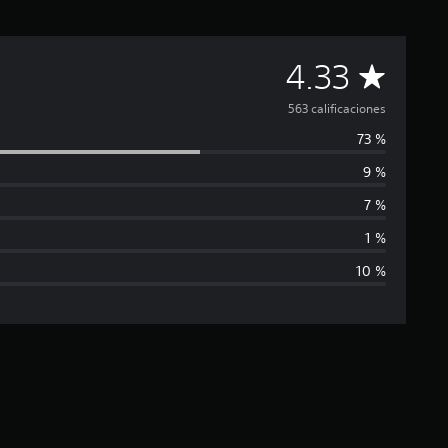
C
4.33
a
563 calificaciones
73 %
l
9 %
i
7 %
f
1 %
10 %
i
c
a
c