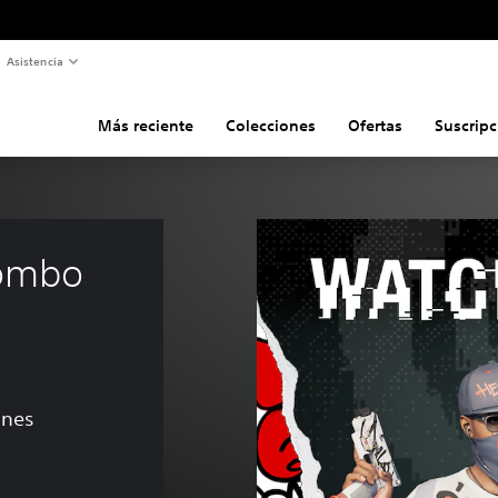
Asistencia
Más reciente
Colecciones
Ofertas
Suscripc
ombo 
ones