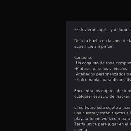
n
u
n
t
o
t
«Estuvieron aquí… y dejaron 
a
l
Deja tu huella en la zona de
d
superficie sin pintar.
e
5
Contiene:
6
-Un conjunto de ropa comple
3
-Pinturas para los vehículos.
c
-Acabados personalizados pa
a
- Calcomanías para dispositi
l
i
Encuentra los objetos desblo
f
cualquier espacio del hacker.
i
c
El software está sujeto a lic
a
una cuenta y están sujetas a l
c
playstationnetwork.com para c
i
Tarifa única para jugar en el
o
cuenta.