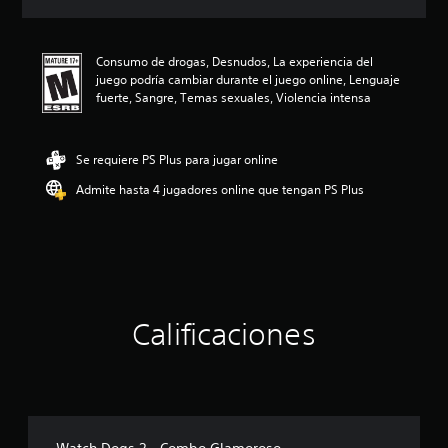
c
i
ó
Consumo de drogas, Desnudos, La experiencia del
n
juego podría cambiar durante el juego online, Lenguaje
p
fuerte, Sangre, Temas sexuales, Violencia intensa
r
o
m
e
Se requiere PS Plus para jugar online
d
Admite hasta 4 jugadores online que tengan PS Plus
i
o
:
4
.
6
3
e
Calificaciones
s
t
r
e
l
l
a