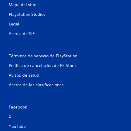
Mapa del sitio
s
PlayStation Studios
t
Legal
r
Acerca de SIE
e
l
Términos de servicio de PlayStation
l
Política de cancelación de PS Store
a
Avisos de salud
s
Acerca de las clasificaciones
e
n
Facebook
u
X
n
YouTube