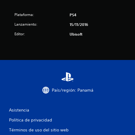
l
Plataforma:
PS4
l
Lanzamiento:
15/11/2016
a
Editor:
Ubisoft
s
d
e
c
i
País/región: Panamá
n
c
Asistencia
o
Política de privacidad
Términos de uso del sitio web
e