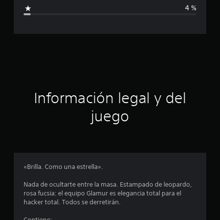
i
4 %
l
d
c
e
2
a
7
1
c
c
a
i
l
i
ó
Información legal y del
f
i
n
juego
c
a
p
c
i
r
o
n
o
«Brilla. Como una estrella».
e
s
m
Nada de ocultarte entre la masa. Estampado de leopardo,
rosa fucsia: el equipo Glamur es elegancia total para el
e
hacker total. Todos se derretirán.
Contiene: