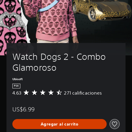
Watch Dogs 2 - Combo 
Glamoroso
Ubisoft
PS4
4.63
271 calificaciones
C
a
l
US$6.99
i
f
i
Agregar al carrito
c
a