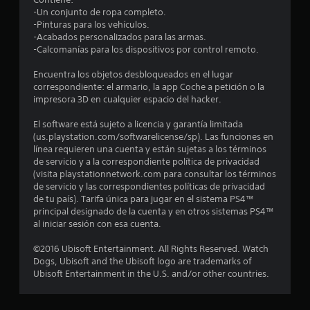
d
-Un conjunto de ropa completo.
i
-Pinturas para los vehículos.
-Acabados personalizados para las armas.
o
-Calcomanías para los dispositivos por control remoto.
:
Encuentra los objetos desbloqueados en el lugar
correspondiente: el armario, la app Coche a petición o la
4
impresora 3D en cualquier espacio del hacker.
.
El software está sujeto a licencia y garantía limitada
(us.playstation.com/softwarelicense/sp). Las funciones en
6
línea requieren una cuenta y están sujetas a los términos
de servicio y a la correspondiente política de privacidad
(visita playstationnetwork.com para consultar los términos
3
de servicio y las correspondientes políticas de privacidad
de tu país). Tarifa única para jugar en el sistema PS4™
e
principal designado de la cuenta y en otros sistemas PS4™
al iniciar sesión con esa cuenta.
s
©2016 Ubisoft Entertainment. All Rights Reserved. Watch
t
Dogs, Ubisoft and the Ubisoft logo are trademarks of
Ubisoft Entertainment in the U.S. and/or other countries.
r
e