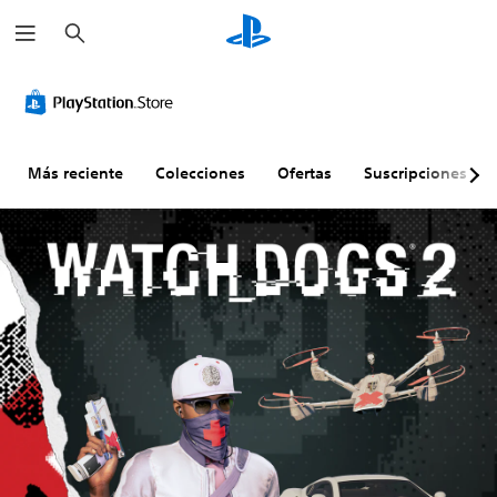
B
u
s
c
a
r
Más reciente
Colecciones
Ofertas
Suscripciones