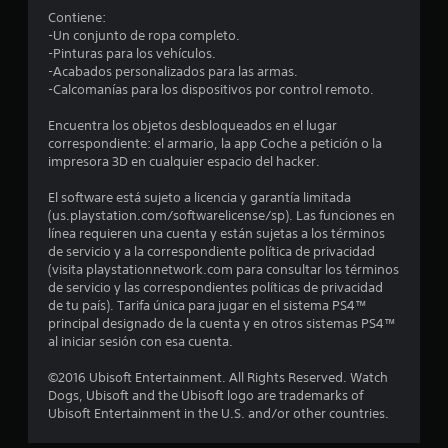
d
Contiene:
i
-Un conjunto de ropa completo.
-Pinturas para los vehículos.
o
-Acabados personalizados para las armas.
-Calcomanías para los dispositivos por control remoto.
:
Encuentra los objetos desbloqueados en el lugar
4
correspondiente: el armario, la app Coche a petición o la
impresora 3D en cualquier espacio del hacker.
.
El software está sujeto a licencia y garantía limitada
5
(us.playstation.com/softwarelicense/sp). Las funciones en
línea requieren una cuenta y están sujetas a los términos
de servicio y a la correspondiente política de privacidad
e
(visita playstationnetwork.com para consultar los términos
de servicio y las correspondientes políticas de privacidad
s
de tu país). Tarifa única para jugar en el sistema PS4™
principal designado de la cuenta y en otros sistemas PS4™
t
al iniciar sesión con esa cuenta.
r
©2016 Ubisoft Entertainment. All Rights Reserved. Watch
Dogs, Ubisoft and the Ubisoft logo are trademarks of
e
Ubisoft Entertainment in the U.S. and/or other countries.
l