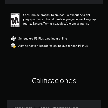
c
i
ó
Consumo de drogas, Desnudos, La experiencia del
n
juego podría cambiar durante el juego online, Lenguaje
p
fuerte, Sangre, Temas sexuales, Violencia intensa
r
o
m
e
Se requiere PS Plus para jugar online
d
Admite hasta 4 jugadores online que tengan PS Plus
i
o
:
4
.
5
e
s
Calificaciones
t
r
e
l
l
a
s