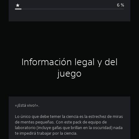
i
6 %
d
e
c
1
2
a
5
c
c
a
l
i
i
f
ó
Información legal y del
i
c
n
juego
a
c
p
i
o
r
n
e
o
«¡Está vivo!».
s
m
Lo único que debe temer la ciencia es la estrechez de miras
de mentes pequeñas. Con este pack de equipo de
e
laboratorio (incluye gafas que brillan en la oscuridad) nada
te impedirá trabajar por la ciencia.