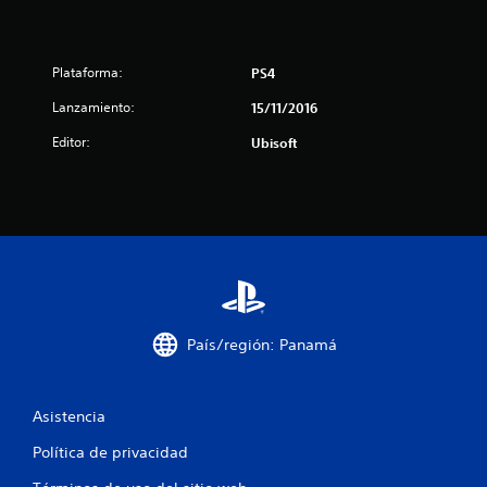
l
a
Plataforma:
PS4
Lanzamiento:
15/11/2016
s
Editor:
Ubisoft
d
e
c
i
n
País/región: Panamá
c
o
Asistencia
e
Política de privacidad
s