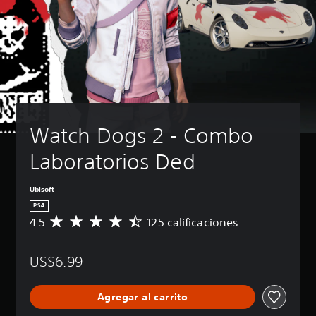
Watch Dogs 2 - Combo 
Laboratorios Ded
Ubisoft
PS4
4.5
125 calificaciones
C
a
l
US$6.99
i
f
i
Agregar al carrito
c
a