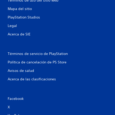
Términos de uso del sitio web
t
Mapa del sitio
r
PlayStation Studios
e
Legal
Acerca de SIE
l
l
a
Términos de servicio de PlayStation
Política de cancelación de PS Store
s
Avisos de salud
e
Acerca de las clasificaciones
n
u
Facebook
n
X
t