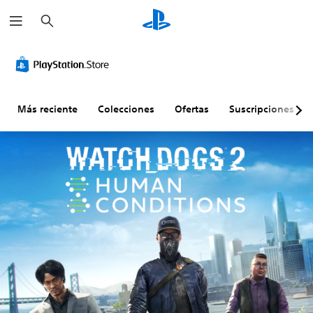
B
u
s
c
a
r
Más reciente
Colecciones
Ofertas
Suscripciones