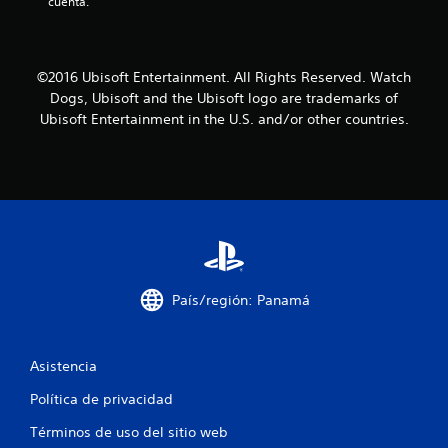
cuenta.
n
c
©2016 Ubisoft Entertainment. All Rights Reserved. Watch
o
Dogs, Ubisoft and the Ubisoft logo are trademarks of
Ubisoft Entertainment in the U.S. and/or other countries.
e
s
t
r
e
País/región: Panamá
l
l
Asistencia
a
Política de privacidad
s
Términos de uso del sitio web