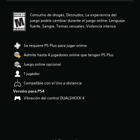
i
ó
Consumo de drogas, Desnudos, La experiencia del
n
juego podría cambiar durante el juego online, Lenguaje
p
fuerte, Sangre, Temas sexuales, Violencia intensa
r
o
m
e
Se requiere PS Plus para jugar online
d
Admite hasta 4 jugadores online que tengan PS Plus
i
o
Juego online opcional
:
4
1 jugador
.
Compatible con el Uso a distancia
6
9
Versión para PS4
e
Vibración del control DUALSHOCK 4
s
t
r
e
l
l
a
s