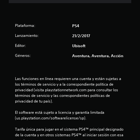
s
t
Plataforma:
PS4
r
Lanzamiento:
21/2/2017
e
Editor:
Ubisoft
l
Géneros:
Aventura, Aventura, Acción
l
a
Las funciones en línea requieren una cuenta y están sujetas a 
los términos de servicio y a la correspondiente política de 
s
privacidad (visita playstationnetwork.com para consultar los 
términos de servicio y las correspondientes políticas de 
d
privacidad de tu país).
e
El software está sujeto a licencia y garantía limitada 
(us.playstation.com/softwarelicense/sp).
c
Tarifa única para jugar en el sistema PS4™ principal designado 
i
de la cuenta y en otros sistemas PS4™ al iniciar sesión con esa 