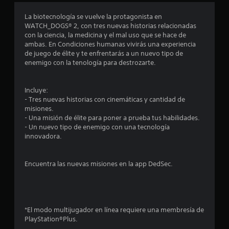
o
La biotecnología se vuelve la protagonista en
WATCH_DOGS® 2, con tres nuevas historias relacionadas
m
con la ciencia, la medicina y el mal uso que se hace de
ambas. En Condiciones humanas vivirás una experiencia
e
de juego de élite y te enfrentarás a un nuevo tipo de
enemigo con la tenología para destrozarte.
d
i
Incluye:
- Tres nuevas historias con cinemáticas y cantidad de
o
misiones.
- Una misión de élite para poner a prueba tus habilidades.
:
- Un nuevo tipo de enemigo con una tecnología
innovadora.
4
.
Encuentra las nuevas misiones en la app DedSec.
6
9
*El modo multijugador en línea requiere una membresía de
PlayStation®Plus.
e