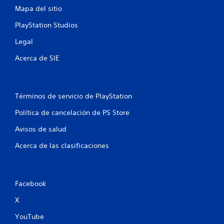
e
Mapa del sitio
n
PlayStation Studios
Legal
u
Acerca de SIE
n
t
Términos de servicio de PlayStation
o
Política de cancelación de PS Store
t
Avisos de salud
a
Acerca de las clasificaciones
l
d
Facebook
e
X
2
YouTube