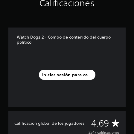
Calificaciones
d
e
c
i
n
c
Watch Dogs 2 - Combo de contenido del cuerpo
o
político
e
s
t
r
e
l
Iniciar sesión para calificar
l
a
s
e
n
u
n
t
o
C
4.69
Calificación global de los jugadores
t
a
a
2547 calificaciones