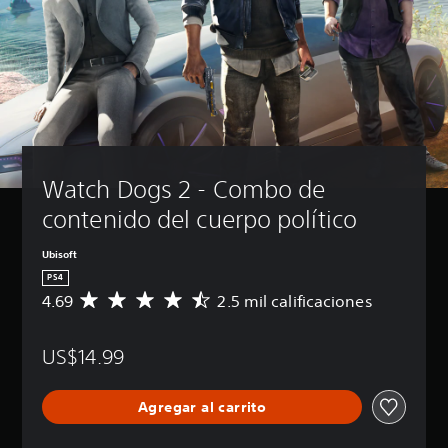
Watch Dogs 2 - Combo de 
contenido del cuerpo político
Ubisoft
PS4
4.69
2.5 mil calificaciones
C
a
l
US$14.99
i
f
i
Agregar al carrito
c
a
c