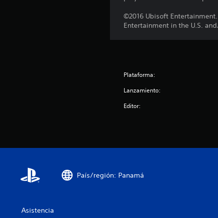
i
©2016 Ubisoft Entertainment.
o
Entertainment in the U.S. and
n
e
s
Plataforma:
Lanzamiento:
Editor:
País/región: Panamá
Asistencia