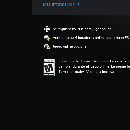
i
Más información
c
a
c
i
Se requiere PS Plus para jugar online
ó
n
Admite hasta 4 jugadores online que tengan PS 
p
Juego online opcional
r
o
m
Consumo de drogas, Desnudos, La experienci
e
cambiar durante el juego online, Lenguaje fu
d
Temas sexuales, Violencia intensa
i
o
:
4
.
6
9
e
s
t
r