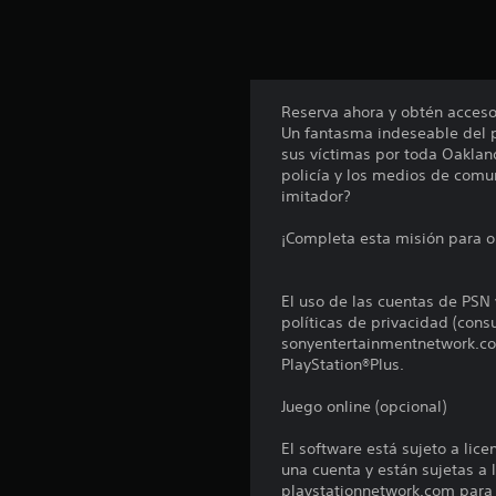
u
n
t
o
t
Reserva ahora y obtén acceso
a
Un fantasma indeseable del p
l
sus víctimas por toda Oaklan
d
policía y los medios de comu
e
imitador?
1
.
¡Completa esta misión para o
4
m
i
El uso de las cuentas de PSN 
l
políticas de privacidad (con
c
sonyentertainmentnetwork.com
a
PlayStation®Plus.
l
i
Juego online (opcional)
f
i
El software está sujeto a lic
c
una cuenta y están sujetas a l
a
playstationnetwork.com para c
c