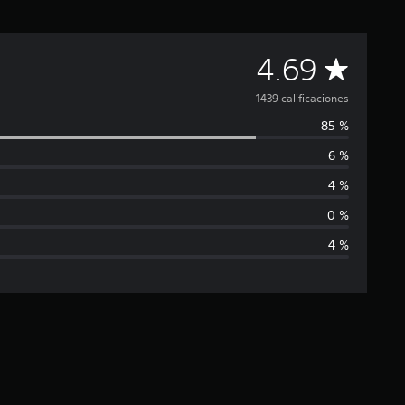
C
4.69
a
1439 calificaciones
85 %
l
6 %
i
4 %
f
0 %
4 %
i
c
a
c