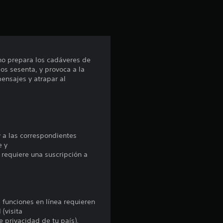
i
ó
n
no prepara los cadáveres de
p
os sesenta, y provoca a la
ensajes y atrapar al
r
o
m
y a las correspondientes
e
e y
 requiere una suscripción a
d
i
s funciones en línea requieren
o
 (visita
e privacidad de tu país).