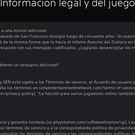
Información legal y del juego
 a una misión adicional.
asado de San Francisco resurgió luego de cincuenta años. Un asesi
d de la misma forma que lo hacía el infame Asesino del Zodíaco en l
nicación con sus mensajes codificados. ¿Lograrás desencriptar los m
btener un vestuario adicional!
y SEN está sujeto a los Términos de servicio, al Acuerdo de usuario 
sulta los términos en sonyentertainmentnetwork.com/terms-of-servic
/privacy-policy). *La función para varios jugadores online también
encia y garantía limitada (us.playstation.com/softwarelicense/sp). La
os términos de servicio y a la correspondiente política de privacidad
onsultar los términos de servicio y las correspondientes políticas d