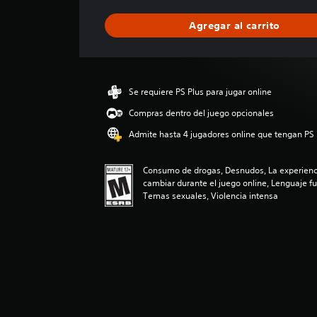
f
i
Agregar al carrito
c
a
c
i
ó
Se requiere PS Plus para jugar online
n
p
Compras dentro del juego opcionales
r
Admite hasta 4 jugadores online que tengan PS 
o
m
e
Consumo de drogas, Desnudos, La experienci
d
cambiar durante el juego online, Lenguaje fu
i
Temas sexuales, Violencia intensa
o
:
4
.
0
4
e
s
t