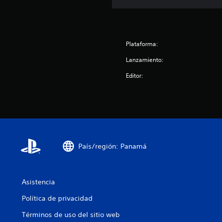
c
i
o
n
e
Plataforma:
s
Lanzamiento:
Editor:
País/región: Panamá
Asistencia
Política de privacidad
Términos de uso del sitio web