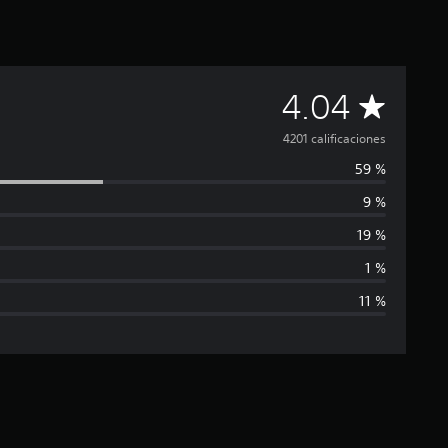
C
4.04
a
4201 calificaciones
59 %
l
9 %
i
19 %
f
1 %
11 %
i
c
a
c