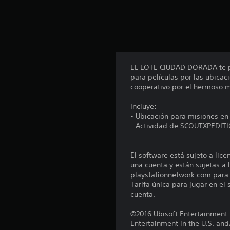
n
u
n
t
o
t
a
EL LOTE CIUDAD DORADA te per
l
para películas por las ubica
d
cooperativo por el hermoso 
e
4
Incluye:
.
- Ubicación para misiones 
2
- Actividad de SCOUTXPEDIT
m
i
l
El software está sujeto a lic
c
una cuenta y están sujetas a l
a
playstationnetwork.com para c
l
Tarifa única para jugar en el
i
cuenta.
f
i
©2016 Ubisoft Entertainment.
c
Entertainment in the U.S. and
a