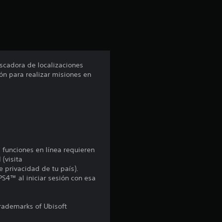
i
ó
n
scadora de localizaciones
ón para realizar misiones en
p
r
o
m
s funciones en línea requieren
e
 (visita
e privacidad de tu país).
PS4™ al iniciar sesión con esa
d
i
trademarks of Ubisoft