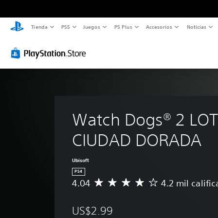
Tienda
PS5
Juegos
PS Plus
Accesorios
Noticias
Watch Dogs® 2 LOT
CIUDAD DORADA
Ubisoft
PS4
4.04
4.2 mil califi
C
a
l
US$2.99
i