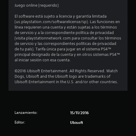
l
Juego online (requerido)
a
El software está sujeto a licencia y garantía limitada
(us.playstation.com/softwarelicense/sp). Las funciones en
s
línea requieren una cuenta y están sujetas a los términos
de servicio y a la correspondiente política de privacidad
d
(visita playstationnetwork.com para consultar los términos
de servicio y las correspondientes políticas de privacidad
e
de tu país). Tarifa única para jugar en el sistema PS4™
principal designado de la cuenta y en otros sistemas PS4™
c
al iniciar sesión con esa cuenta.
i
©2016 Ubisoft Entertainment. All Rights Reserved. Watch
Dogs, Ubisoft and the Ubisoft logo are trademarks of
n
Ubisoft Entertainment in the U.S. and/or other countries.
c
o
Lanzamiento:
15/11/2016
e
Editor:
Ubisoft
s