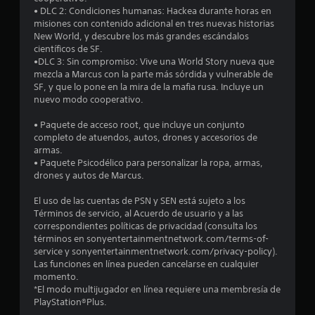
o
• DLC 2: Condiciones humanas: Hackea durante horas en
misiones con contenido adicional en tres nuevas historias
:
New World, y descubre los más grandes escándalos
científicos de SF.
4
•DLC 3: Sin compromiso: Vive una World Story nueva que
mezcla a Marcus con la parte más sórdida y vulnerable de
.
SF, y que lo pone en la mira de la mafia rusa. Incluye un
nuevo modo cooperativo.
4
• Paquete de acceso root, que incluye un conjunto
completo de atuendos, autos, drones y accesorios de
5
armas.
• Paquete Psicodélico para personalizar la ropa, armas,
e
drones y autos de Marcus.
s
El uso de las cuentas de PSN y SEN está sujeto a los
Términos de servicio, al Acuerdo de usuario y a las
t
correspondientes políticas de privacidad (consulta los
términos en sonyentertainmentnetwork.com/terms-of-
r
service y sonyentertainmentnetwork.com/privacy-policy).
Las funciones en línea pueden cancelarse en cualquier
e
momento.
*El modo multijugador en línea requiere una membresía de
l
PlayStation®Plus.