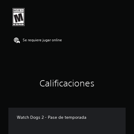
i
ó
n
p
r
o
m
e
Se requiere jugar online
d
i
o
:
4
.
4
Calificaciones
5
e
s
t
r
e
l
Watch Dogs 2 - Pase de temporada
l
a
s