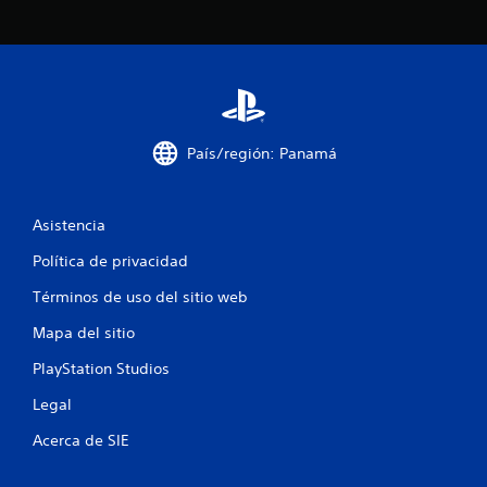
t
r
e
l
País/región: Panamá
l
a
Asistencia
s
Política de privacidad
e
Términos de uso del sitio web
n
Mapa del sitio
u
PlayStation Studios
Legal
n
Acerca de SIE
t