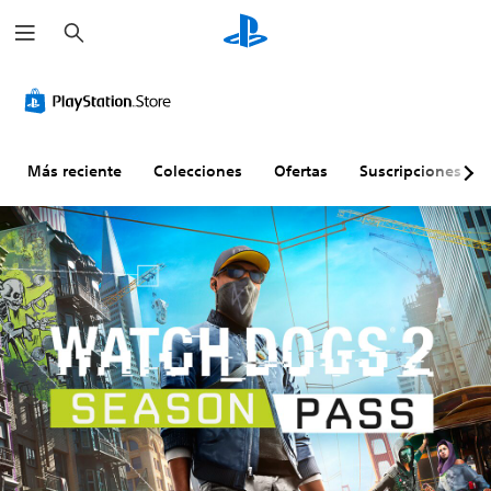
B
u
s
c
a
r
Más reciente
Colecciones
Ofertas
Suscripciones