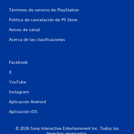
o
Términos de servicio de PlayStation
t
Política de cancelación de PS Store
a
Avisos de salud
l
Acerca de las clasificaciones
d
e
Facebook
2
X
6
YouTube
0
Instagram
9
Aplicación Android
c
Aplicación iOS
a
© 2026 Sony Interactive Entertainment Inc. Todos los
derechos reservados.