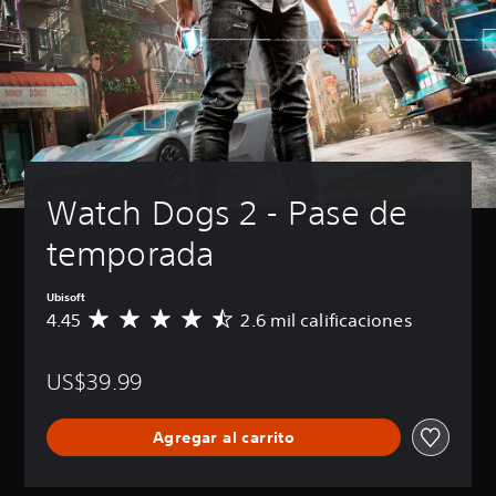
Watch Dogs 2 - Pase de 
temporada
Ubisoft
4.45
2.6 mil calificaciones
C
a
l
US$39.99
i
f
i
Agregar al carrito
c
a
c