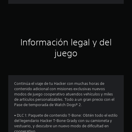
d
a
e
2
c
.
6
i
m
i
ó
l
Información legal y del
c
n
a
juego
l
p
i
f
r
i
c
o
a
Continúa el viaje de tu Hacker con muchas horas de
c
contenido adicional con misiones exclusivas nuevos
m
i
modos de juego cooperativo atuendos vehículos y miles
o
de artículos personalizables. Todo a un gran precio con el
e
n
Pase de temporada de Watch Dogs® 2.
e
d
s
• DLC 1: Paquete de contenido T-Bone: Obtén todo el estilo
del legendario Hacker T-Bone Grady con su camioneta y
i
vestuario, y descubre un nuevo modo de dificultad en
cooperativo.