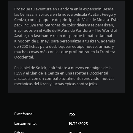
o
a
e
i
e
c
S
Prosigue tu aventura en Pandora en la expansión Desde
b
l
c
o
las Cenizas, inspirada en la nueva película Avatar: Fuego y
u
e
l
a
s
n
Ceniza, con el paquete de principiante Valle de Mo'ara. Este
s
b
a
)
pack incluye tres patrones de color diferentes para ikran,
t
c
t
(
t
inspirados en el Valle de Mo'ara de Pandora – The World of
S
u
r
í
b
Avatar, un fascinante reino del parque temático Animal
e
m
a
t
r
á
Kingdom de Disney, para personalizar a tu ikran, además
o
p
s
u
s
de 3250 fichas para desbloquear equipo nuevo, armas, y
f
l
t
e
l
i
muchas cosas más con las que profundizar en la Frontera
r
i
e
o
Occidental.
e
c
r
l
s
L
c
l
o
En la piel de So'lek, enfréntate a nuevos enemigos de la
o
e
C
a
)
l
RDA y el Clan de la Ceniza en una Frontera Occidental
s
n
s
C
E
arrasada, con un combate totalmente renovado, nuevas
p
a
i
(
l
a
mecánicas del ikran y luchas épicas contra jefes.
e
l
n
b
l
r
g
d
á
e
s
s
u
i
s
c
o
n
c
t
i
e
n
a
a
o
c
a
s
c
Plataforma:
PS5
r
o
j
o
n
i
d
e
p
s
o
Lanzamiento:
19/12/2025
e
s
c
u
n
)
p
,
i
e
Editor: