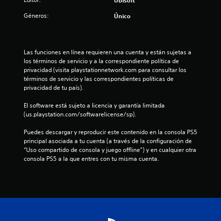
Ubisoft
E
a
e
o
s
n
l
n
Géneros:
Único
n
n
q
j
t
e
e
u
t
u
a
m
s
e
e
l
i
d
a
o
g
l
g
e
Las funciones en línea requieren una cuenta y están sujetas a 
p
o
a
o
s
los términos de servicio y a la correspondiente política de 
a
t
i
t
s
e
privacidad (visita playstationnetwork.com para consultar los 
r
n
e
,
n
términos de servicio y las correspondientes políticas de 
e
a
c
a
e
s
privacidad de tu país).
c
l
y
l
i
e
l
u
u
e
b
El software está sujeto a licencia y garantía limitada 
n
y
d
m
i
(us.playstation.com/softwarelicense/sp).
e
d
e
a
e
l
n
s
r
n
i
Puedes descargar y reproducir este contenido en la consola PS5 
p
e
u
á
t
d
principal asociada a tu cuenta (a través de la configuración de 
a
b
a
o
a
“Uso compartido de consola y juego offline”) y en cualquier otra 
n
t
5
e
s
d
consola PS5 a la que entres con tu misma cuenta.
t
í
m
y
d
a
t
c
p
o
e
l
u
e
b
l
l
l
z
a
j
o
a
o
a
e
s
d
s
r
l
t
j
e
C
a
o
o